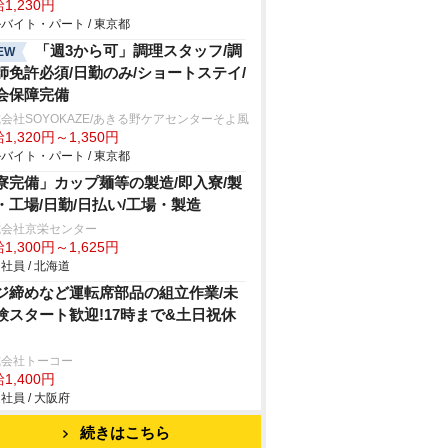
1,230円
バイト・パート / 東京都
「週3から可」調理スタッフ/調
EW
師免許必須/日勤のみ/ショートステイ/
会保障完備
会社SOYOKAZE/あきる野ケアセンターそよ風
1,320円～1,350円
バイト・パート / 東京都
寮完備」カップ麺等の製造/即入寮/製
・工場/日勤/日払い/工場・製造
式会社京栄センター
1,300円～1,625円
社員 / 北海道
ジ締めなど運転席部品の組立作業/未
験スタート歓迎!17時まで&土日祝休
式会社トーコー
1,400円
社員 / 大阪府
続きはこちら