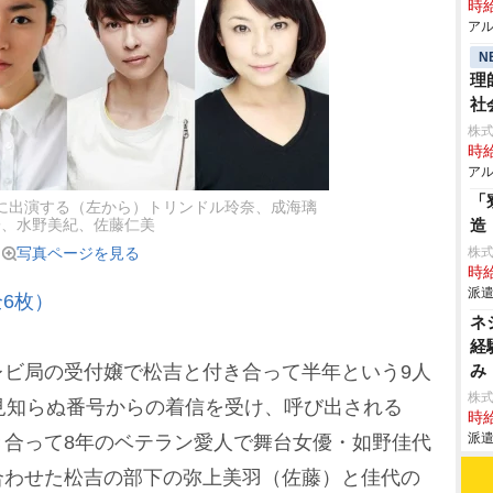
時給
アル
N
理
社
株式
時給
アル
「
に出演する（左から）トリンドル玲奈、成海璃
造
子、水野美紀、佐藤仁美
写真ページを見る
株
時給
派遣
6枚）
ネ
経
ビ局の受付嬢で松吉と付き合って半年という9人
み
株
見知らぬ番号からの着信を受け、呼び出される
時給
派遣
き合って8年のベテラン愛人で舞台女優・如野佳代
合わせた松吉の部下の弥上美羽（佐藤）と佳代の