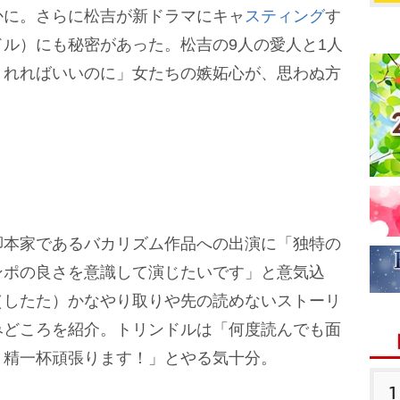
かに。さらに松吉が新ドラマにキャ
スティング
す
ル）にも秘密があった。松吉の9人の愛人と1人
くれればいいのに」女たちの嫉妬心が、思わぬ方
本家であるバカリズム作品への出演に「独特の
ンポの良さを意識して演じたいです」と意気込
（したた）かなやり取りや先の読めないストーリ
みどころを紹介。トリンドルは「何度読んでも面
、精一杯頑張ります！」とやる気十分。
1