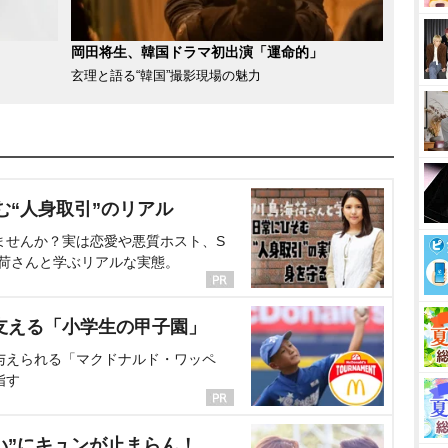
岡田将生、韓国ドラマ初出演「運命的」
玄理と語る“韓国”撮影現場の魅力
む“人身取引”のリアル
ませんか？実は恋愛や悪質ホスト、S
海荷さんと学ぶリアルな実態。
支える「小学生の甲子園」
与えられる「マクドナルド・ワッペ
指す
い”にキュンが止まらん！