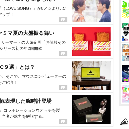
OVE SONG）』が8／５よりJ:C
アラブ！
ァミマ夏の大盤振る舞い
ミリーマートの人気企画「お値段その
、シリーズ初の年2回開催！
C９選」とは？
い。そこで、マウスコンピューターの
をご紹介！
界観表現した腕時計登場
NT』コラボレーションウオッチを製
担当者が魅力を解説する。