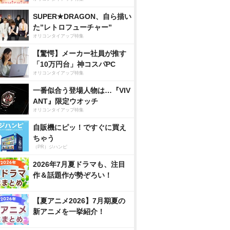
SUPER★DRAGON、自ら描い
た”レトロフューチャー”
オリコンタイアップ特集
【驚愕】メーカー社員が推す
「10万円台」神コスパPC
オリコンタイアップ特集
一番似合う登場人物は…『VIV
ANT』限定ウオッチ
オリコンタイアップ特集
自販機にピッ！ですぐに買え
ちゃう
（PR）ジハンピ
2026年7月夏ドラマも、注目
作＆話題作が勢ぞろい！
【夏アニメ2026】7月期夏の
新アニメを一挙紹介！