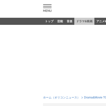
トップ
芸能
音楽
ドラマ&映画
アニメ
ホーム（オリコンニュース）
Drama&Movie T