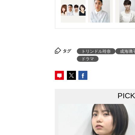
タグ
トリンドル玲奈
成海璃
ドラマ
PIC