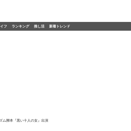
イフ
ランキング
推し活
新着トレンド
ズム脚本『黒い十人の女』出演