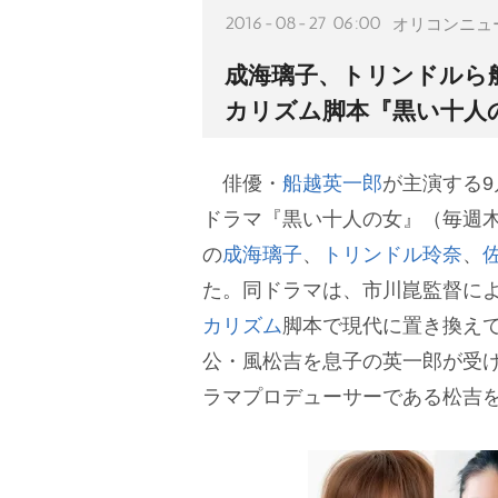
2016-08-27 06:00
オリコンニュ
成海璃子、トリンドルら
カリズム脚本『黒い十人
俳優・
船越英一郎
が主演する9
ドラマ『黒い十人の女』（毎週木
の
成海璃子
、
トリンドル玲奈
、
た。同ドラマは、市川崑監督によ
カリズム
脚本で現代に置き換え
公・風松吉を息子の英一郎が受
ラマプロデューサーである松吉