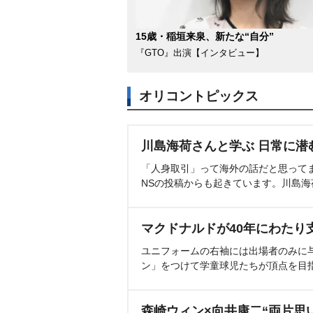
15歳・稲垣来泉、新たな“自分”
『GTO』出演【インタビュー】
オリコントピックス
川島海荷さんと学ぶ 日常に潜
「人身取引」って海外の話だと思って
NSの投稿からも起きています。川島
マクドナルドが40年にわたり
ユニフォームの右袖には出場者のみに
ン」をつけて学童球児たちが頂点を目
森崎ウィン×向井康二“両片思