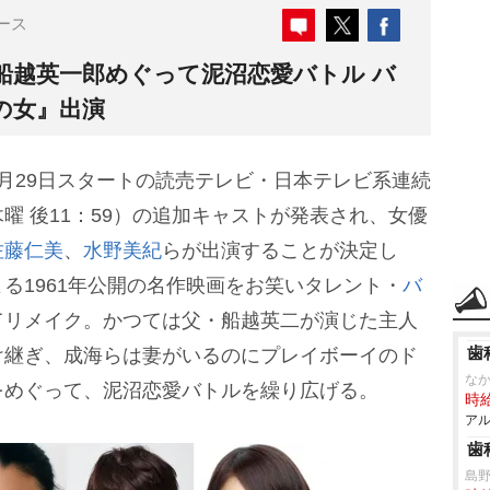
ース
船越英一郎めぐって泥沼恋愛バトル バ
の女』出演
月29日スタートの読売テレビ・日本テレビ系連続
曜 後11：59）の追加キャストが発表され、女優
佐藤仁美
、
水野美紀
らが出演することが決定し
る1961年公開の名作映画をお笑いタレント・
バ
てリメイク。かつては父・船越英二が演じた主人
歯
け継ぎ、成海らは妻がいるのにプレイボーイのド
な
をめぐって、泥沼恋愛バトルを繰り広げる。
時給
アル
歯
島