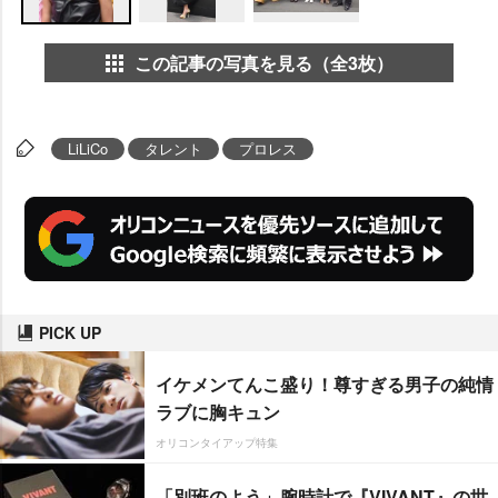
この記事の写真を見る（全3枚）
LiLiCo
タレント
プロレス
PICK UP
イケメンてんこ盛り！尊すぎる男子の純情
ラブに胸キュン
オリコンタイアップ特集
「別班のよう」腕時計で『VIVANT』の世