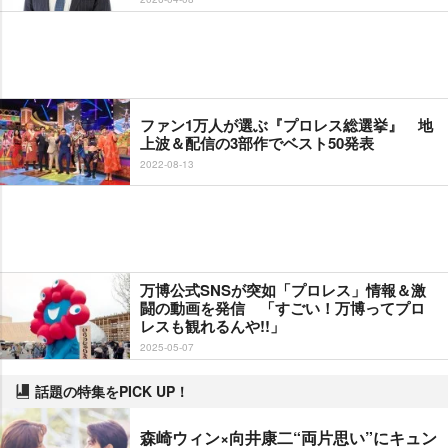
ファン1万人が選ぶ『プロレス総選挙』 地
上波＆配信の3部作でベスト50発表
2022-08-13
万博公式SNSが突如「プロレス」情報＆激
闘の動画を発信 「すごい！万博ってプロ
レスも観れるんや!!」
2025-05-07
話題の特集をPICK UP！
森崎ウィン×向井康二“両片思い”にキュン