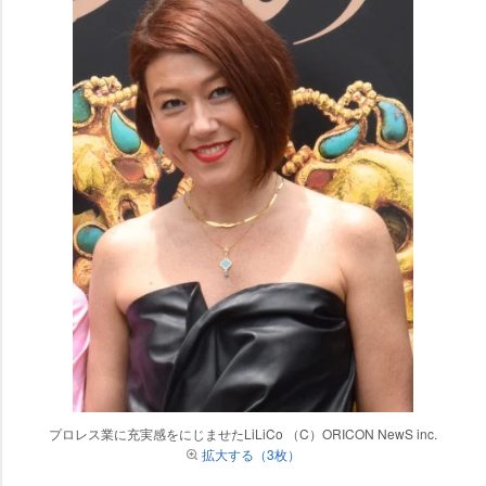
プロレス業に充実感をにじませたLiLiCo （C）ORICON NewS inc.
拡大する（3枚）