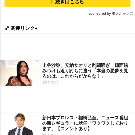
続きはこちら
sponsored by 求人ボックス
関連リンク+
上谷沙弥、安納サオリと乱闘騒ぎ 顔面踏
みつけも返り討ちに遭う「本当の悪夢を見
るのは、これからだからな！」
2025-12-10
新日本プロレス・棚橋弘至、ニュース番組
の新レギュラーに就任「ワクワクしており
ます」【コメントあり】
2026-04-08