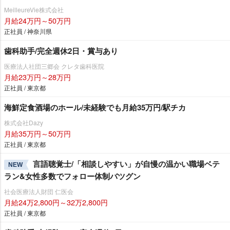
MeilleureVie株式会社
月給24万円～50万円
正社員 / 神奈川県
歯科助手/完全週休2日・賞与あり
医療法人社団三郷会 クレタ歯科医院
月給23万円～28万円
正社員 / 東京都
海鮮定食酒場のホール/未経験でも月給35万円/駅チカ
株式会社Dazy
月給35万円～50万円
正社員 / 東京都
言語聴覚士/「相談しやすい」が自慢の温かい職場ベテ
NEW
ラン&女性多数でフォロー体制バツグン
社会医療法人財団 仁医会
月給24万2,800円～32万2,800円
正社員 / 東京都