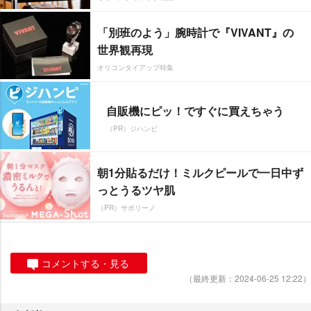
「別班のよう」腕時計で『VIVANT』の
世界観再現
オリコンタイアップ特集
自販機にピッ！ですぐに買えちゃう
（PR）ジハンピ
朝1分貼るだけ！ミルクピールで一日中ず
っとうるツヤ肌
（PR）サボリーノ
コメントする・見る
（最終更新：2024-06-25 12:22）