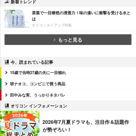
新着トレンド
茶葉で一目瞭然の浸透力！味の違いに衝撃を受ける水と
は
オリコンタイアップ特集
もっと見る
今、読まれている記事
15歳で当時27歳の夫に一目惚れ
研ナオコ、コンビニで買う商品
田中みな実、うっかりネタバレ
オリコン インフォメーション
2026年7月夏ドラマも、注目作＆話題作
が勢ぞろい！