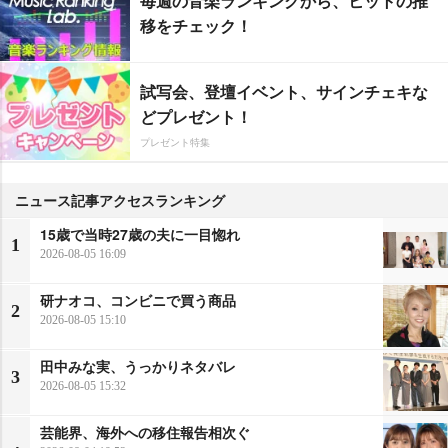
毎週の音楽ランキングから、ヒットの推
移をチェック！
試写会、登壇イベント、サインチェキな
どプレゼント！
プレゼント特集
ニュース記事アクセスランキング
15歳で当時27歳の夫に一目惚れ
1
2026-08-05 16:09
研ナオコ、コンビニで買う商品
2
2026-08-05 15:10
田中みな実、うっかりネタバレ
3
2026-08-05 15:32
芸能界、海外への移住報告相次ぐ