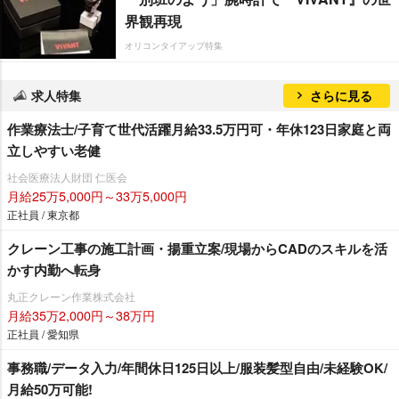
界観再現
オリコンタイアップ特集
求人特集
さらに見る
作業療法士/子育て世代活躍月給33.5万円可・年休123日家庭と両
立しやすい老健
社会医療法人財団 仁医会
月給25万5,000円～33万5,000円
正社員 / 東京都
クレーン工事の施工計画・揚重立案/現場からCADのスキルを活
かす内勤へ転身
丸正クレーン作業株式会社
月給35万2,000円～38万円
正社員 / 愛知県
事務職/データ入力/年間休日125日以上/服装髪型自由/未経験OK/
月給50万可能!