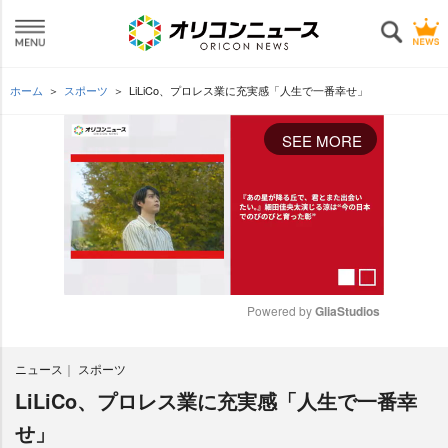
ホーム
スポーツ
LiLiCo、プロレス業に充実感「人生で一番幸せ」
SEE MORE
Powered by 
GliaStudios
M
ニュース
スポーツ
u
t
LiLiCo、プロレス業に充実感「人生で一番幸
e
せ」