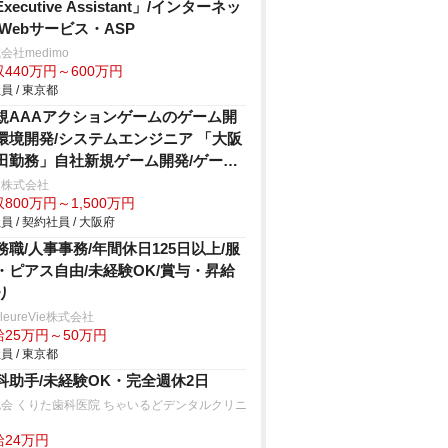
xecutive Assistant」/インターネッ
/Webサービス・ASP
会社medimo
440万円～600万円
員 / 東京都
規AAAアクションゲームのゲーム開
環境開発/システムエンジニア 「大阪
田勤務」自社新規ゲーム開発/ゲー
・エンタメ
キ株式会社
800万円～1,500万円
員 / 契約社員 / 大阪府
務職/人事事務/年間休日125日以上/服
・ピアス自由/未経験OK/賞与・昇給
り
lleureVie株式会社
給25万円～50万円
員 / 東京都
科助手/未経験OK・完全週休2日
会 くりた歯科医院 ちゃいるどデンタルクリニ
ク
給24万円