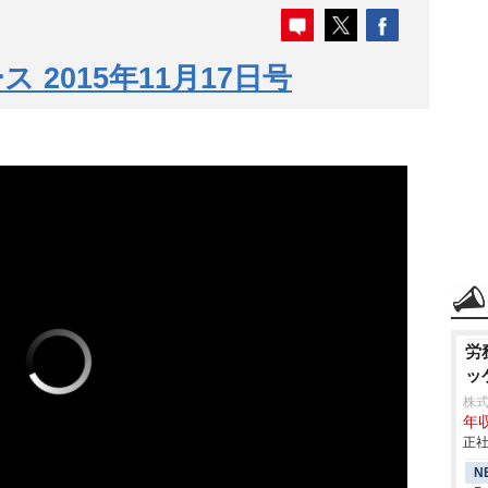
2015年11月17日号
労
ッ
株
年収
正社
N