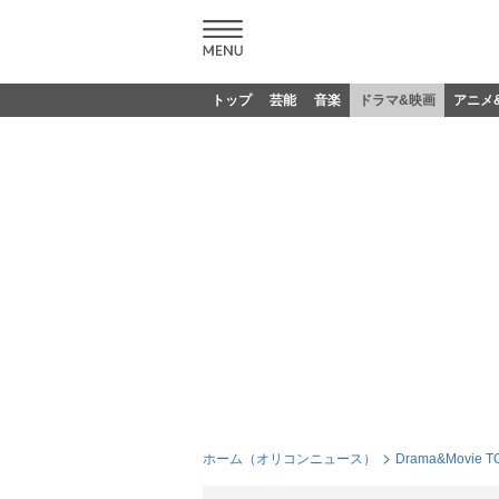
トップ
芸能
音楽
ドラマ&映画
アニメ
ホーム（オリコンニュース）
Drama&Movie T