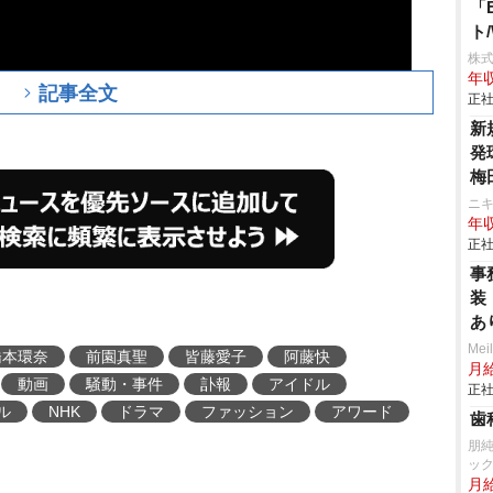
「E
ト
株式
年収
記事全文
正社
新
発
梅
ム
ニ
年収
正社
事
装
あ
Mei
橋本環奈
前園真聖
皆藤愛子
阿藤快
月
動画
騒動・事件
訃報
アイドル
正社
ル
NHK
ドラマ
ファッション
アワード
歯
朋純
ッ
月