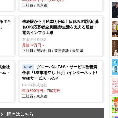
正社員 / 東京都
ITキ
未経験から月給32万円&土日休み!/電話応募
修」
もOK/応募者全員面接/生活を支える通信・
電気インフラ工事
有限会社K.D.S
月給32万円～
正社員 / 契約社員 / 業務委託 / 愛知県
式会社
グローバル T&S・サービス改善責
NEW
ーム・
任者「US市場立ち上げ」/インターネット/
Webサービス・ASP
Fantia株式会社
年収600万円～750万円
正社員 / 東京都
続きはこちら