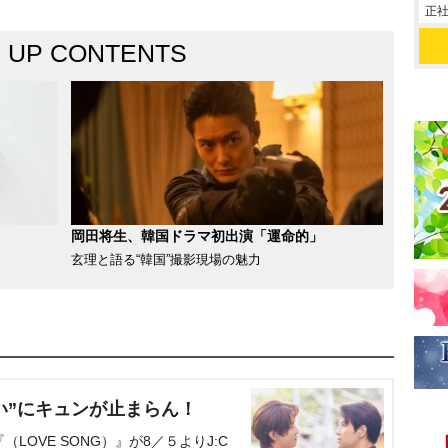
正社
K UP CONTENTS
岡田将生、韓国ドラマ初出演「運命的」
玄理と語る“韓国”撮影現場の魅力
い”にキュンが止まらん！
OVE SONG）』が8／５よりJ:C