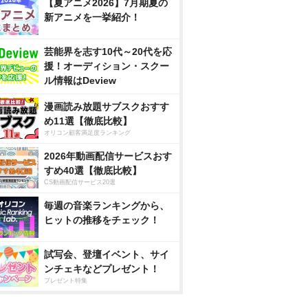
【夏アニメ2026】7月期夏の
新アニメを一挙紹介！
芸能界を志す10代～20代を応
援！オーディション・スクー
ル情報はDeview
漫画読み放題サブスクおすす
め11選【徹底比較】
オリコン顧客満足度ランキング
2026年動画配信サービスおす
すめ40選【徹底比較】
CS動画配信サービス20選
毎週の音楽ランキングから、
ヒットの推移をチェック！
試写会、登壇イベント、サイ
ンチェキなどプレゼント！
プレゼント特集