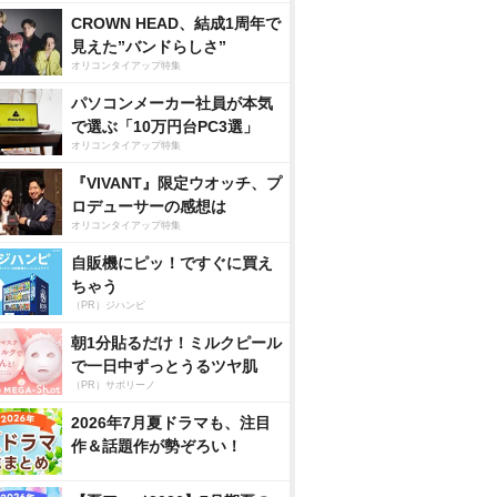
CROWN HEAD、結成1周年で
見えた”バンドらしさ”
オリコンタイアップ特集
パソコンメーカー社員が本気
で選ぶ「10万円台PC3選」
オリコンタイアップ特集
『VIVANT』限定ウオッチ、プ
ロデューサーの感想は
オリコンタイアップ特集
自販機にピッ！ですぐに買え
ちゃう
（PR）ジハンピ
朝1分貼るだけ！ミルクピール
で一日中ずっとうるツヤ肌
（PR）サボリーノ
2026年7月夏ドラマも、注目
作＆話題作が勢ぞろい！