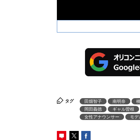
タグ
田畑智子
南明奈
岡田義徳
ギャル曽根
女性アナウンサー
モデ