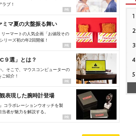
アラブ！
1
ァミマ夏の大盤振る舞い
2
ミリーマートの人気企画「お値段その
、シリーズ初の年2回開催！
3
4
C９選」とは？
い。そこで、マウスコンピューターの
5
をご紹介！
界観表現した腕時計登場
NT』コラボレーションウオッチを製
担当者が魅力を解説する。