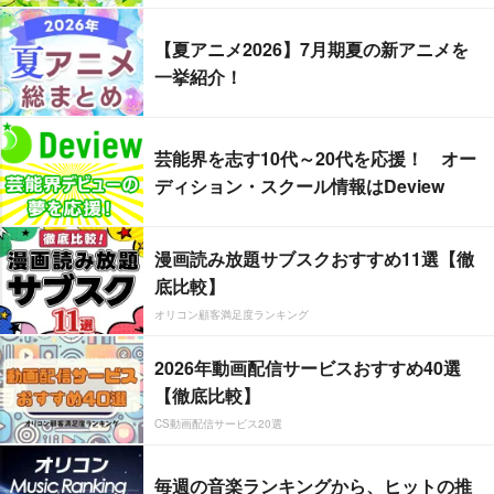
【夏アニメ2026】7月期夏の新アニメを
一挙紹介！
芸能界を志す10代～20代を応援！ オー
ディション・スクール情報はDeview
漫画読み放題サブスクおすすめ11選【徹
底比較】
オリコン顧客満足度ランキング
2026年動画配信サービスおすすめ40選
【徹底比較】
CS動画配信サービス20選
毎週の音楽ランキングから、ヒットの推