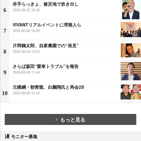
井手らっきょ、被災地で炊き出し
6
2026-08-05 10:39
VIVANTリアルイベントに堺雅人ら
7
2026-08-06 18:00
片岡鶴太郎、自家農園での“発見”
8
2026-08-04 14:05
さらば森田“愛車トラブル”を報告
9
2026-08-06 15:44
元横綱・朝青龍、白鵬翔氏と再会2S
10
2026-08-06 16:16
もっと見る
モニター募集