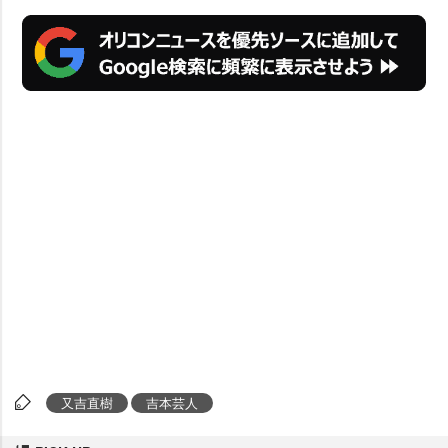
又吉直樹
吉本芸人