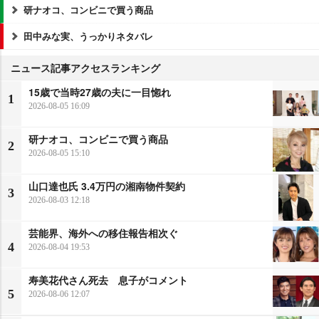
研ナオコ、コンビニで買う商品
田中みな実、うっかりネタバレ
ニュース記事アクセスランキング
15歳で当時27歳の夫に一目惚れ
1
2026-08-05 16:09
研ナオコ、コンビニで買う商品
2
2026-08-05 15:10
山口達也氏 3.4万円の湘南物件契約
3
2026-08-03 12:18
芸能界、海外への移住報告相次ぐ
4
2026-08-04 19:53
寿美花代さん死去 息子がコメント
5
2026-08-06 12:07