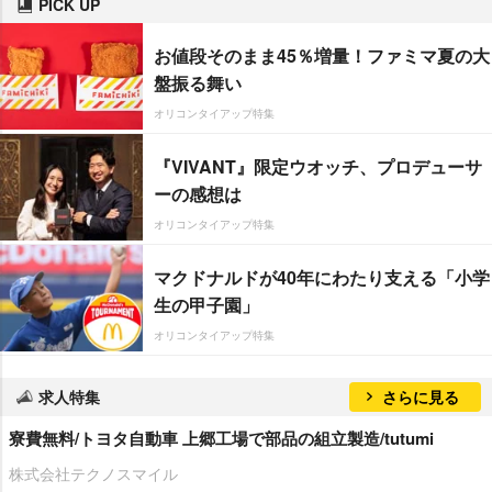
PICK UP
お値段そのまま45％増量！ファミマ夏の大
盤振る舞い
オリコンタイアップ特集
『VIVANT』限定ウオッチ、プロデューサ
ーの感想は
オリコンタイアップ特集
マクドナルドが40年にわたり支える「小学
生の甲子園」
オリコンタイアップ特集
求人特集
さらに見る
寮費無料/トヨタ自動車 上郷工場で部品の組立製造/tutumi
株式会社テクノスマイル