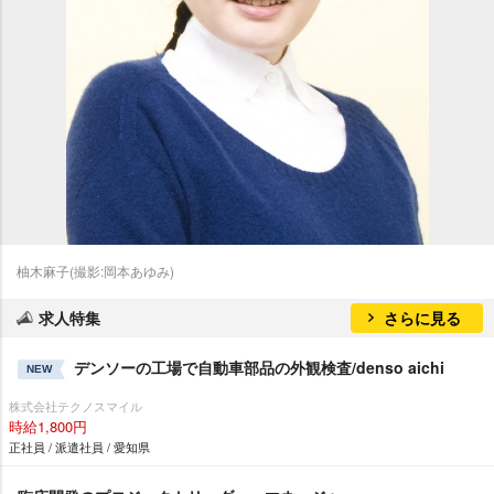
柚木麻子(撮影:岡本あゆみ)
求人特集
さらに見る
デンソーの工場で自動車部品の外観検査/denso aichi
NEW
株式会社テクノスマイル
時給1,800円
正社員 / 派遣社員 / 愛知県