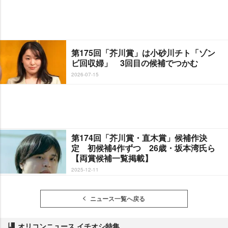
第175回「芥川賞」は小砂川チト「ゾン
ビ回収婦」 3回目の候補でつかむ
2026-07-15
第174回「芥川賞・直木賞」候補作決
定 初候補4作ずつ 26歳・坂本湾氏ら
【両賞候補一覧掲載】
2025-12-11
ニュース一覧へ戻る
オリコンニュース イチオシ特集