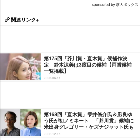
sponsored by 求人ボックス
関連リンク+
第175回「芥川賞・直木賞」候補作決
定 鈴木涼美は3度目の候補【両賞候補
一覧掲載】
2026-06-11
第168回「直木賞」雫井脩介氏＆凪良ゆ
う氏が初ノミネート 「芥川賞」候補に
米出身グレゴリー・ケズナジャット氏も
2022-12-16