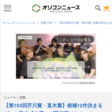
ホーム (オリコンニュース)
芸能 TOP
【第153回芥川賞・直木賞】候補12作決ま
このニュースを見る
arrow_forward_ios
Powered by 
GliaStudios
M
ニュース
芸能
u
t
【第153回芥川賞・直木賞】候補12作決まる
e