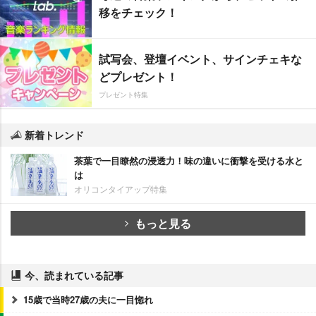
移をチェック！
試写会、登壇イベント、サインチェキな
どプレゼント！
プレゼント特集
新着トレンド
茶葉で一目瞭然の浸透力！味の違いに衝撃を受ける水と
は
オリコンタイアップ特集
もっと見る
今、読まれている記事
15歳で当時27歳の夫に一目惚れ