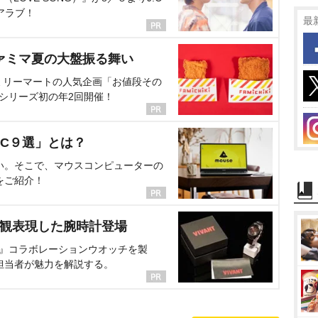
アラブ！
最
ァミマ夏の大盤振る舞い
ミリーマートの人気企画「お値段その
、シリーズ初の年2回開催！
C９選」とは？
い。そこで、マウスコンピューターの
をご紹介！
界観表現した腕時計登場
NT』コラボレーションウオッチを製
担当者が魅力を解説する。