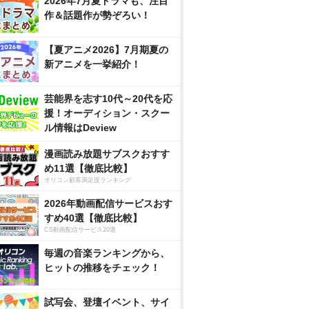
2026年7月夏ドラマも、注目
作＆話題作が勢ぞろい！
【夏アニメ2026】7月期夏の
新アニメを一挙紹介！
芸能界を志す10代～20代を応
援！オーディション・スクー
ル情報はDeview
漫画読み放題サブスクおすす
め11選【徹底比較】
オリコン顧客満足度ランキング
2026年動画配信サービスおす
すめ40選【徹底比較】
CS動画配信サービス20選
毎週の音楽ランキングから、
ヒットの推移をチェック！
試写会、登壇イベント、サイ