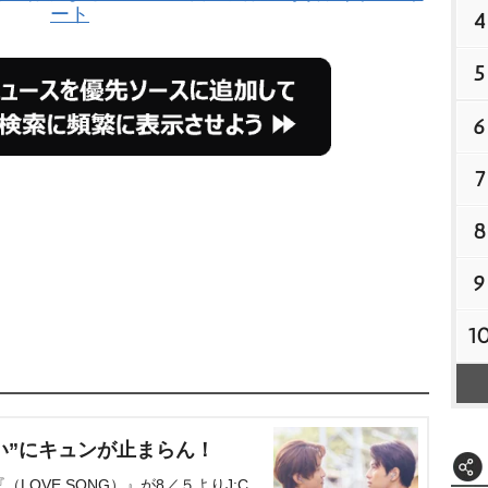
ート
4
5
6
7
8
9
1
い”にキュンが止まらん！
OVE SONG）』が8／５よりJ:C