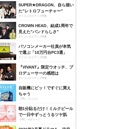
SUPER★DRAGON、自ら描い
た”レトロフューチャー”
オリコンタイアップ特集
CROWN HEAD、結成1周年で
見えた”バンドらしさ”
オリコンタイアップ特集
パソコンメーカー社員が本気
で選ぶ「10万円台PC3選」
オリコンタイアップ特集
『VIVANT』限定ウオッチ、プ
ロデューサーの感想は
オリコンタイアップ特集
自販機にピッ！ですぐに買え
ちゃう
（PR）ジハンピ
朝1分貼るだけ！ミルクピール
で一日中ずっとうるツヤ肌
（PR）サボリーノ