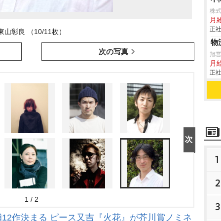
株
月給
正社
東山彰良 （10/11枚）
物
次の写真
旭
月
正社
1
2
1 / 2
3
補12作決まる ピース又吉『火花』が芥川賞ノミネ