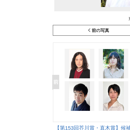
前の写真
【第153回芥川賞・直木賞】候