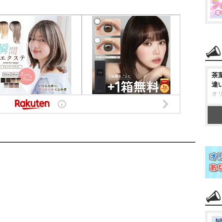
茶
違
オ
N