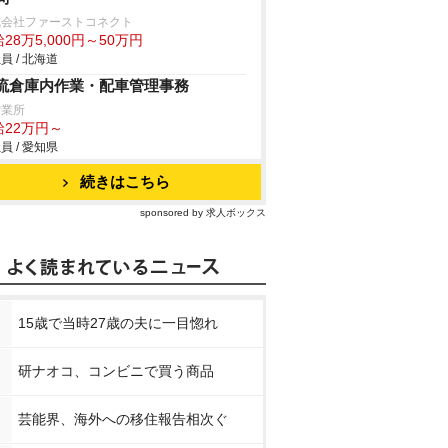
式会社ファーストコネクト
28万5,000円～50万円
員 / 北海道
流倉庫内作業・配車管理事務
営業所
給22万円～
員 / 愛知県
続きはこちら
sponsored by 求人ボックス
15歳で当時27歳の夫に一目惚れ
研ナオコ、コンビニで買う商品
芸能界、海外への移住報告相次ぐ