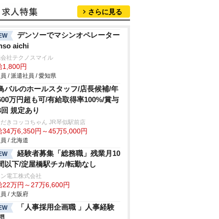
さらに見る
デンソーでマシンオペレーター
EW
nso aichi
式会社テクノスマイル
1,800円
員 / 派遣社員 / 愛知県
鳥バルのホールスタッフ/店長候補/年
600万円超も可/有給取得率100%/賞与
3回 規定あり
だきコッコちゃん JR琴似駅前店
34万6,350円～45万5,000円
員 / 北海道
経験者募集「総務職」残業月10
EW
間以下/淀屋橋駅チカ/転勤なし
エン電工株式会社
22万円～27万6,600円
員 / 大阪府
「人事採用企画職 」人事経験
EW
問