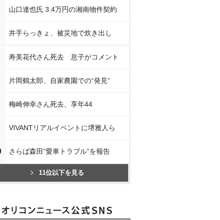
山口達也氏 3.4万円の湘南物件契約
井手らっきょ、被災地で炊き出し
寿美花代さん死去 息子がコメント
片岡鶴太郎、自家農園での“発見”
梅崎伸幸さん死去、享年44
VIVANTリアルイベントに堺雅人ら
0
さらば森田“愛車トラブル”を報告
11位以下を見る