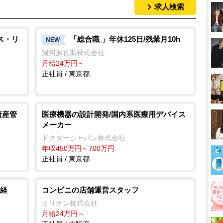
求人検索
ス・リ
「総合職 」年休125日/残業月10h
NEW
湯河原瓦斯株式会社
月給24万円～
正社員 / 東京都
資産管
医療機器の設計開発/国内系医療用デバイス
メーカー
ドクタージャパン株式会社
年収450万円～700万円
正社員 / 東京都
経
コンビニの店舗運営スタッフ
ミリオン株式会社
月給24万円～