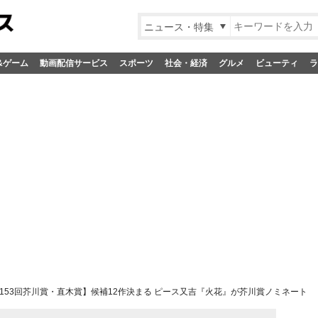
ニュース・特集
&ゲーム
動画配信サービス
スポーツ
社会・経済
グルメ
ビューティ
ラ
153回芥川賞・直木賞】候補12作決まる ピース又吉『火花』が芥川賞ノミネート