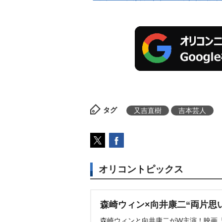
タグ
又吉直樹
吉本芸人
オリコントピックス
森崎ウィン×向井康二“両片思
森崎ウィンと向井康二がW主演！映画『（L