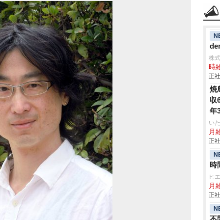
N
de
株
時給
正社
焼
収
年
いた
月給
正社
N
時
ヒ
月給
正社
N
不