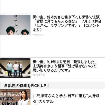
田中圭、鈴木おさむ書き下ろし新作で主演
「皆様に見てもらえる喜び」 7月より舞台
『母さん、ラブソングです。』【コメント
あり】
2026-05-07
田中圭、約1年ぶり芝居「緊張しました」
主演舞台きょう開幕「逃げ場がないので、
思い切りやるだけです」
2026-07-31
話題の特集をPICK UP！
川島海荷さんと学ぶ 日常に潜む“人身取
引”のリアル