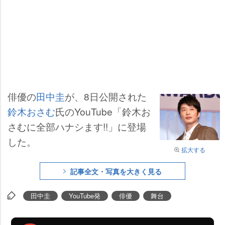
俳優の
田中圭
が、8日公開された
鈴木おさむ
氏のYouTube「鈴木お
さむに全部ハナシます!!」に登場
した。
拡大する
記事全文・写真を大きく見る
田中圭
YouTube発
俳優
舞台