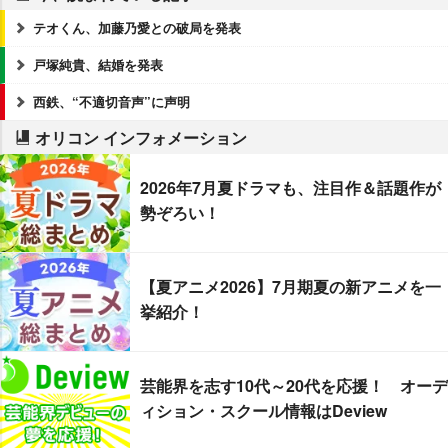
テオくん、加藤乃愛との破局を発表
戸塚純貴、結婚を発表
西鉄、“不適切音声”に声明
オリコン インフォメーション
2026年7月夏ドラマも、注目作＆話題作が
勢ぞろい！
【夏アニメ2026】7月期夏の新アニメを一
挙紹介！
芸能界を志す10代～20代を応援！ オーデ
ィション・スクール情報はDeview