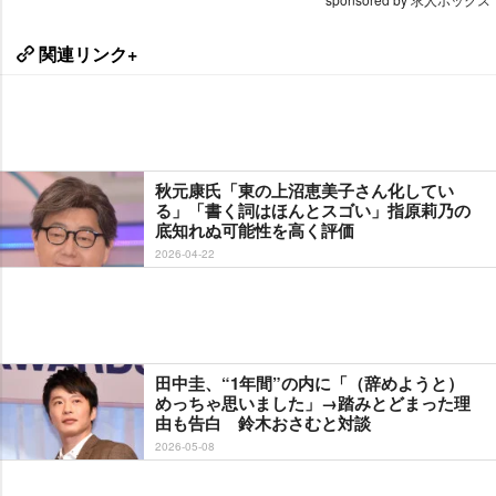
関連リンク+
秋元康氏「東の上沼恵美子さん化してい
る」「書く詞はほんとスゴい」指原莉乃の
底知れぬ可能性を高く評価
2026-04-22
田中圭、“1年間”の内に「（辞めようと）
めっちゃ思いました」→踏みとどまった理
由も告白 鈴木おさむと対談
2026-05-08