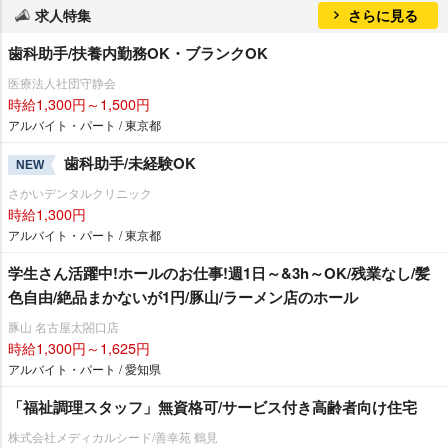
求人特集
さらに見る
歯科助手/扶養内勤務OK・ブランクOK
医療法人社団守静会
時給1,300円～1,500円
アルバイト・パート / 東京都
歯科助手/未経験OK
NEW
さかいデンタルクリニック
時給1,300円
アルバイト・パート / 東京都
学生さん活躍中!ホールのお仕事!週1日～&3h～OK/残業なし/髪
色自由/絶品まかないが1円/豚山/ラーメン店のホール
豚山 名古屋太閤口店
時給1,300円～1,625円
アルバイト・パート / 愛知県
「福祉調理スタッフ」無資格可/サービス付き高齢者向け住宅
株式会社メディカルシード/善幸苑 鶴見