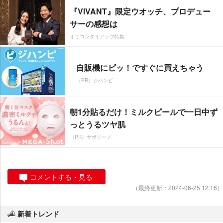
『VIVANT』限定ウオッチ、プロデュー
サーの感想は
オリコンタイアップ特集
自販機にピッ！ですぐに買えちゃう
（PR）ジハンピ
朝1分貼るだけ！ミルクピールで一日中ず
っとうるツヤ肌
（PR）サボリーノ
コメントする・見る
（最終更新：2024-06-25 12:16）
新着トレンド