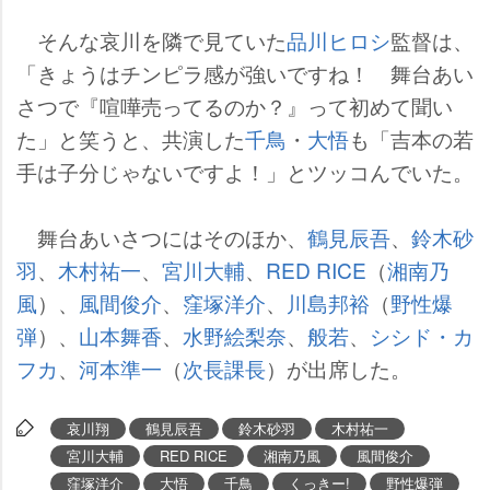
そんな哀川を隣で見ていた
品川ヒロシ
監督は、
「きょうはチンピラ感が強いですね！ 舞台あい
さつで『喧嘩売ってるのか？』って初めて聞い
た」と笑うと、共演した
千鳥
・
大悟
も「吉本の若
手は子分じゃないですよ！」とツッコんでいた。
舞台あいさつにはそのほか、
鶴見辰吾
、
鈴木砂
羽
、
木村祐一
、
宮川大輔
、
RED RICE
（
湘南乃
風
）、
風間俊介
、
窪塚洋介
、
川島邦裕
（
野性爆
弾
）、
山本舞香
、
水野絵梨奈
、
般若
、
シシド・カ
フカ
、
河本準一
（
次長課長
）が出席した。
哀川翔
鶴見辰吾
鈴木砂羽
木村祐一
宮川大輔
RED RICE
湘南乃風
風間俊介
窪塚洋介
大悟
千鳥
くっきー!
野性爆弾