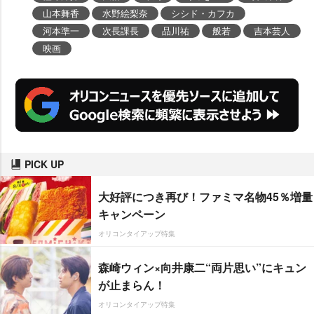
山本舞香
水野絵梨奈
シシド・カフカ
河本準一
次長課長
品川祐
般若
吉本芸人
映画
PICK UP
大好評につき再び！ファミマ名物45％増量
キャンペーン
オリコンタイアップ特集
森崎ウィン×向井康二“両片思い”にキュン
が止まらん！
オリコンタイアップ特集