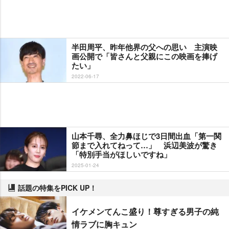
半田周平、昨年他界の父への思い 主演映
画公開で「皆さんと父親にこの映画を捧げ
たい」
2022-06-17
山本千尋、全力鼻ほじで3日間出血「第一関
節まで入れてねって…」 浜辺美波が驚き
「特別手当がほしいですね」
2025-01-24
話題の特集をPICK UP！
イケメンてんこ盛り！尊すぎる男子の純
情ラブに胸キュン