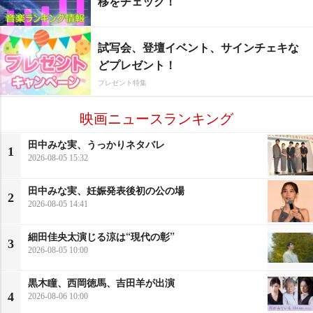
移をチェック！
試写会、登壇イベント、サインチェキな
どプレゼント！
プレゼント特集
映画ニュースランキング
田中みな実、うっかりネタバレ
1
2026-08-05 15:32
田中みな実、妊娠発表後初の公の場
2
2026-08-05 14:41
細田佳央太演じる涼は“現代の彰”
3
2026-08-05 10:00
黒木瞳、西岡徳馬、吉田羊が出演
4
2026-08-06 10:00