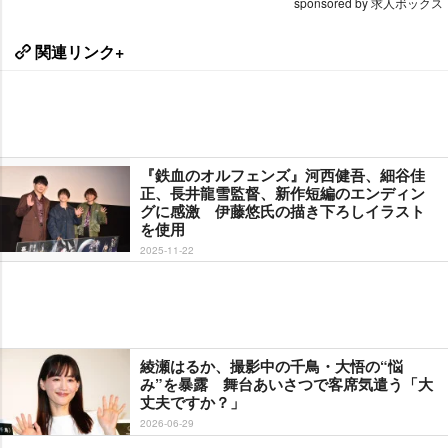
sponsored by 求人ボックス
関連リンク+
『鉄血のオルフェンズ』河西健吾、細谷佳
正、長井龍雪監督、新作短編のエンディン
グに感激 伊藤悠氏の描き下ろしイラスト
を使用
2025-11-22
綾瀬はるか、撮影中の千鳥・大悟の“悩
み”を暴露 舞台あいさつで客席気遣う「大
丈夫ですか？」
2026-06-29