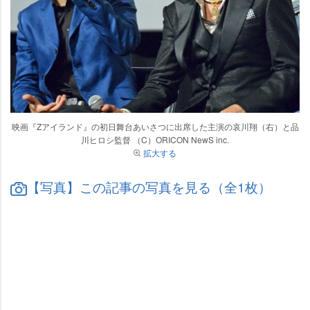
映画『Zアイランド』の初日舞台あいさつに出席した主演の哀川翔（右）と品
川ヒロシ監督 （C）ORICON NewS inc.
拡大する
【写真】この記事の写真を見る（全1枚）