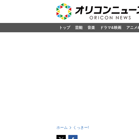
トップ
芸能
音楽
ドラマ&映画
アニメ
ホーム
くっきー!