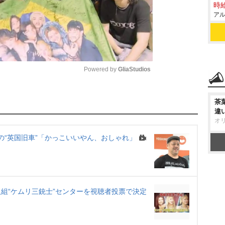
時給
アル
Powered by 
GliaStudios
M
茶
u
違
オ
t
前の“英国旧車”「かっこいいやん、おしゃれ」
e
3人組“ケムリ三銃士”センターを視聴者投票で決定