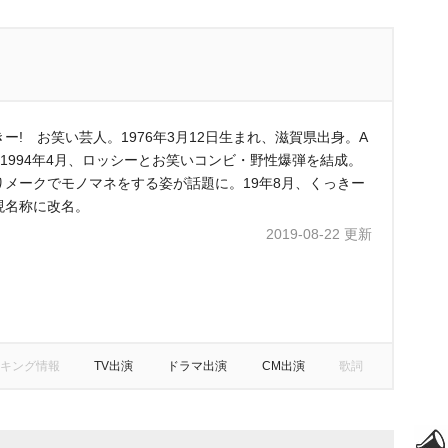
ー! お笑い芸人。1976年3月12日生まれ、滋賀県出身。A
。1994年4月、ロッシーとお笑いコンビ・野性爆弾を結成。
りメークでモノマネをする姿が話題に。19年8月、くっきー
現名称に改名。
2019-08-22 更新
キング情報
TV出演
ドラマ出演
CM出演
歌詞