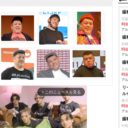
歯
宮
時給
アル
歯
崎歯
時給
アル
歯
永
時給
アル
リ
このニュースを見る
arrow_forward_ios
ル
株式
時給
アル
歯
中