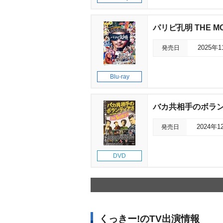
パリピ孔明 THE MO
発売日
2025年
Blu-ray
バカ共相手のボラ
発売日
2024年1
DVD
くっきー!のTV出演情報