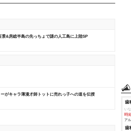
百景&房総半島の先っちょで謎の人工島に上陸SP
きーがキャラ薄漫才師トットに売れっ子への道を伝授
歯
い
時給
アル
歯