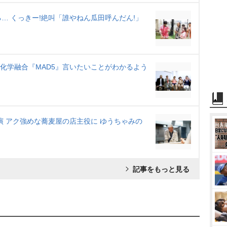
… くっきー!絶叫「誰やねん瓜田呼んだん!」
の化学融合『MAD5』言いたいことがわかるよう
演 アク強めな蕎麦屋の店主役に ゆうちゃみの
記事をもっと見る