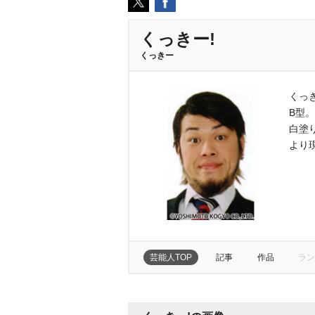
くっきー!
くっきー
くっき
B型
白塗
より
芸能人TOP
記事
作品
ラン