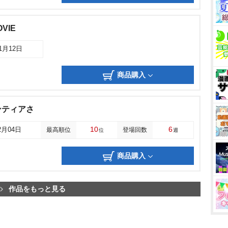
VIE
11月12日
商品購入
ンティアさ
10
6
2月04日
最高順位
登場回数
位
週
商品購入
作品をもっと見る