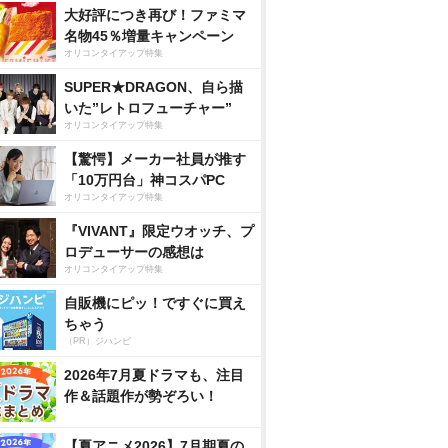
大好評につき再び！ファミマ
名物45％増量キャンペーン
オリコンタイアップ特集
SUPER★DRAGON、自ら描
いた”レトロフューチャー”
オリコンタイアップ特集
【驚愕】メーカー社員が推す
「10万円台」神コスパPC
オリコンタイアップ特集
『VIVANT』限定ウオッチ、プ
ロデューサーの感想は
オリコンタイアップ特集
自販機にピッ！ですぐに買え
ちゃう
（PR）ジハンピ
2026年7月夏ドラマも、注目
作＆話題作が勢ぞろい！
【夏アニメ2026】7月期夏の