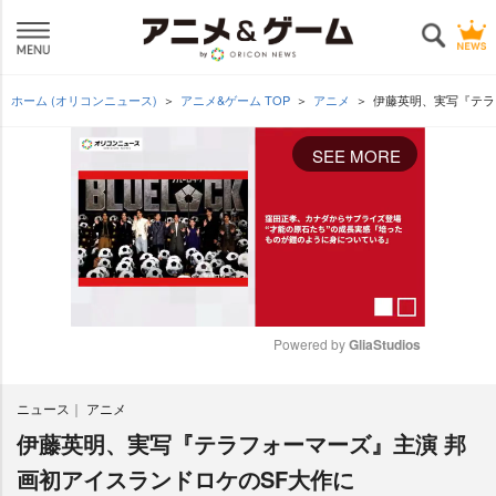
ホーム (オリコンニュース)
アニメ&ゲーム TOP
アニメ
伊藤英明、実写『テラ
SEE MORE
Powered by 
GliaStudios
M
ニュース
アニメ
u
t
伊藤英明、実写『テラフォーマーズ』主演 邦
e
画初アイスランドロケのSF大作に