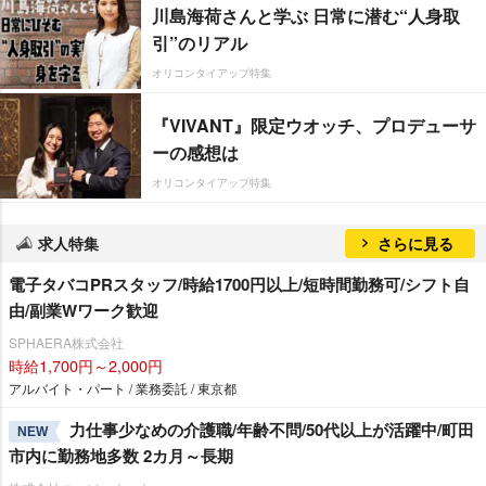
川島海荷さんと学ぶ 日常に潜む“人身取
引”のリアル
オリコンタイアップ特集
『VIVANT』限定ウオッチ、プロデューサ
ーの感想は
オリコンタイアップ特集
求人特集
さらに見る
電子タバコPRスタッフ/時給1700円以上/短時間勤務可/シフト自
由/副業Wワーク歓迎
SPHAERA株式会社
時給1,700円～2,000円
アルバイト・パート / 業務委託 / 東京都
力仕事少なめの介護職/年齢不問/50代以上が活躍中/町田
NEW
市内に勤務地多数 2カ月～長期