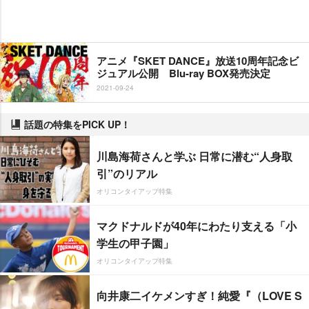
アニメ『SKET DANCE』放送10周年記念ビ
ジュアル公開 Blu-ray BOX発売決定
2021-09-24
話題の特集をPICK UP！
川島海荷さんと学ぶ 日常に潜む“人身取
引”のリアル
オリコンタイアップ特集
マクドナルドが40年にわたり支える「小
学生の甲子園」
オリコンタイアップ特集
向井康二イケメンすぎ！純愛『（LOVE S