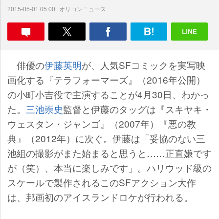
オリコンニュース
2015-05-01 05:00
俳優の
伊藤英明
が、人気SFコミックを実写映
画化する『テラフォーマーズ』（2016年公開）
の小町小吉役で主演することが4月30日、わかっ
た。
三池崇史
監督と伊藤のタッグは『スキヤキ・
ウェスタン・ジャンゴ』（2007年）『悪の教
典』（2012年）に次ぐ。伊藤は「妥協のない三
池組の撮影がまた始まると思うと……正直嫌です
が（笑）、本当に楽しみです」。ハリウッド級の
スケールで製作されるこのSFアクション大作
は、邦画初のアイスランドロケが行われる。