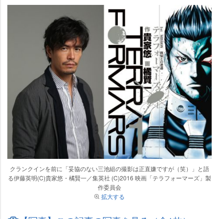
クランクインを前に「妥協のない三池組の撮影は正直嫌ですが（笑）」と語
る伊藤英明(C)貴家悠・橘賢一／集英社 (C)2016 映画「テラフォーマーズ」製
作委員会
拡大する