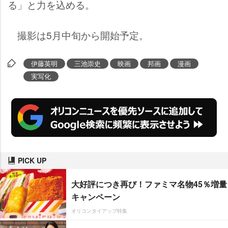
る」と力を込める。
撮影は5月中旬から開始予定。
伊藤英明
三池崇史
映画
邦画
漫画
実写化
PICK UP
大好評につき再び！ファミマ名物45％増量
キャンペーン
オリコンタイアップ特集