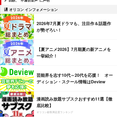
西鉄、“不適切音声”に声明
オリコン インフォメーション
2026年7月夏ドラマも、注目作＆話題作
が勢ぞろい！
【夏アニメ2026】7月期夏の新アニメを
一挙紹介！
芸能界を志す10代～20代を応援！ オー
ディション・スクール情報はDeview
漫画読み放題サブスクおすすめ11選【徹
底比較】
オリコン顧客満足度ランキング