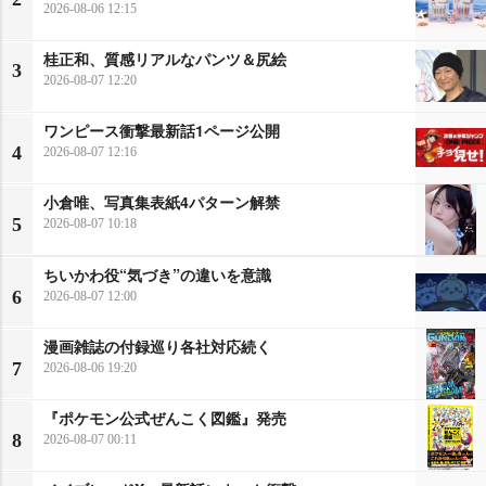
2026-08-06 12:15
桂正和、質感リアルなパンツ＆尻絵
3
2026-08-07 12:20
ワンピース衝撃最新話1ページ公開
4
2026-08-07 12:16
小倉唯、写真集表紙4パターン解禁
5
2026-08-07 10:18
ちいかわ役“気づき”の違いを意識
6
2026-08-07 12:00
漫画雑誌の付録巡り各社対応続く
7
2026-08-06 19:20
『ポケモン公式ぜんこく図鑑』発売
8
2026-08-07 00:11