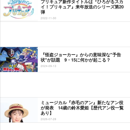
プリキュア新作タイトルは『ひろがるスカ
イ！プリキュア』来年放送のシリーズ第20
弾
2022-11-30
『怪盗ジョーカー』からの意味深な"予告
状"が話題 9・15に何かが起こる？
2024-09-13
ミュージカル『赤毛のアン』新たなアン役
が発表 14歳の鈴木愛姫【歴代アン役一覧
あり】
2026-07-28