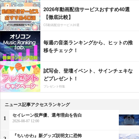
2026年動画配信サービスおすすめ40選
【徹底比較】
CS動画配信サービス20選
毎週の音楽ランキングから、ヒットの推
移をチェック！
試写会、登壇イベント、サインチェキな
どプレゼント！
プレゼント特集
ニュース記事アクセスランキング
セイレーン役声優、選考理由を告白
1
2026-08-07 12:00
『ちいかわ』新グッズ説明文に恐怖
2