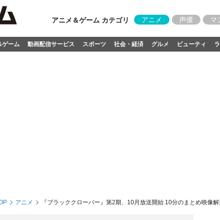
アニメ
声優
マ
アニメ＆ゲーム カテゴリ
&ゲーム
動画配信サービス
スポーツ
社会・経済
グルメ
ビューティ
ラ
OP
アニメ
『ブラッククローバー』第2期、10月放送開始 10分のまとめ映像