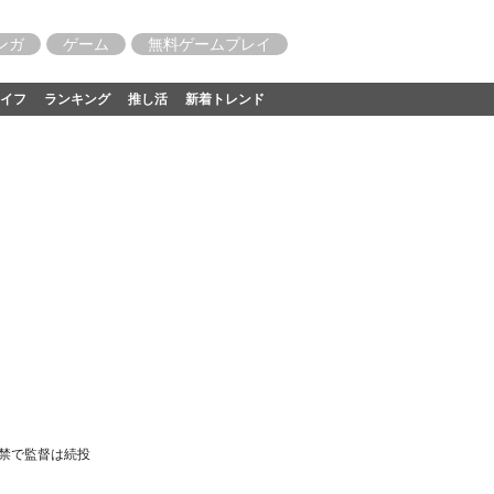
ンガ
ゲーム
無料ゲームプレイ
イフ
ランキング
推し活
新着トレンド
解禁で監督は続投