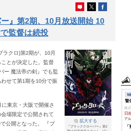
』第2期、10月放送開始 10
禁で監督は続投
ラクロ)第2期が、10月
ることが決定した。監督
バー 魔法帝の剣』でも監
わせて第1期を10分で振
N
警
月に東京・大阪で開催さ
株式
日給
の会場限定で公開されて
アル
拡大する
beで公開となった。
『ブ
「
『ブラッククローバー』第2