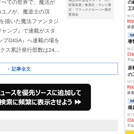
期は10月放送スタート （C）
すべての世界で、魔法が
の
田畠裕基／集英社・テレビ東
工
京・ブラッククローバー製作
のユノが、魔道士の頂
委員会
株
長を描いた魔法ファンタジ
時給
派遣
年ジャンプ』で連載がスタ
N
ンプGIGA』へ連載の場を
導
株式
ックス累計発行部数は245
日給
ビアニメは2017年～20
アル
原
化、舞台化もされた。
記事全文
の
WD
時給
派遣
N
備
株式
日給
アル