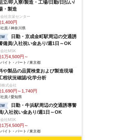
組立/即入寮/製造・工場/日勤/日払い/
場・製造
式会社京栄センター
1,400円
社員 / 神奈川県
日勤・京成金町駅周辺の交通誘
EW
警備員/入社祝い金あり/週1日～OK
会社MSK
1万4,500円～
バイト・パート / 東京都
料や製品の品質検査および製造現場
工程状況確認/化学分析
B株式会社
1,690円～1,740円
社員 / 愛知県
日勤・牛浜駅周辺の交通誘導警
EW
員/入社祝い金あり/週1日～OK
会社MSK
1万4,500円～
バイト・パート / 東京都