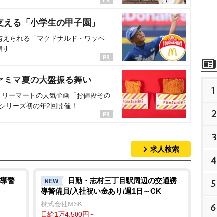
支える「小学生の甲子園」
与えられる「マクドナルド・ワッペ
指す
ァミマ夏の大盤振る舞い
1
ミリーマートの人気企画「お値段その
、シリーズ初の年2回開催！
2
3
求人検索
4
導警
日勤・志村三丁目駅周辺の交通誘
NEW
5
導警備員/入社祝い金あり/週1日～OK
株式会社MSK
6
日給1万4,500円～