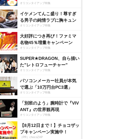
オリコンタイアップ特集
イケメンてんこ盛り！尊すぎ
る男子の純情ラブに胸キュン
オリコンタイアップ特集
大好評につき再び！ファミマ
名物45％増量キャンペーン
オリコンタイアップ特集
SUPER★DRAGON、自ら描い
た”レトロフューチャー”
オリコンタイアップ特集
パソコンメーカー社員が本気
で選ぶ「10万円台PC3選」
オリコンタイアップ特集
「別班のよう」腕時計で『VIV
ANT』の世界観再現
オリコンタイアップ特集
【8月12日まで！】チョコザッ
プキャンペーン実施中！
（PR）chocoZAP