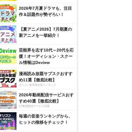
2026年7月夏ドラマも、注目
作＆話題作が勢ぞろい！
【夏アニメ2026】7月期夏の
新アニメを一挙紹介！
芸能界を志す10代～20代を応
援！オーディション・スクー
ル情報はDeview
漫画読み放題サブスクおすす
め11選【徹底比較】
オリコン顧客満足度ランキング
2026年動画配信サービスおす
すめ40選【徹底比較】
CS動画配信サービス20選
毎週の音楽ランキングから、
ヒットの推移をチェック！