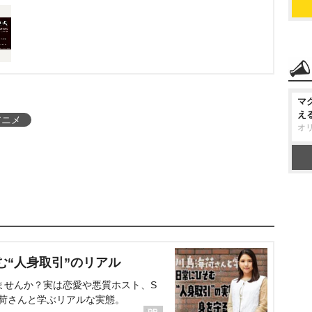
マ
え
アニメ
オ
む“人身取引”のリアル
ませんか？実は恋愛や悪質ホスト、S
海荷さんと学ぶリアルな実態。