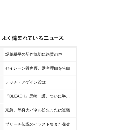
堀越耕平の新作読切に絶賛の声
セイレーン役声優、選考理由を告白
デッチ・アゲイン役は
『BLEACH』黒崎一護、ついに半虚化
京急、等身大パネル紛失または盗難
ブリーチ伝説のイラスト集また発売