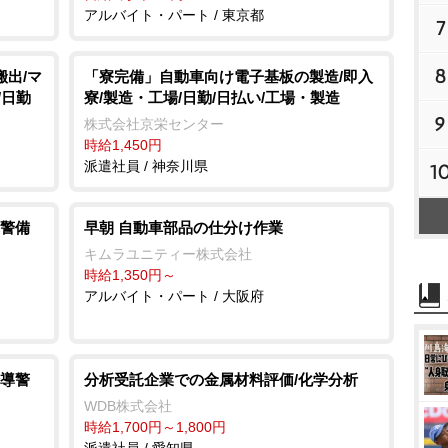
アルバイト・パート / 東京都
7
8
搬出/マ
「寮完備」自動車向け電子基板の製造/即入
/日勤
寮/製造・工場/日勤/日払い/工場・製造
9
株式会社京栄センター
時給1,450円
派遣社員 / 神奈川県
1
警備
早朝 自動車部品の仕分け作業
キムラユニティー株式会社
時給1,350円～
アルバイト・パート / 大阪府
導警
分析受託企業での金属材料評価/化学分析
WDB株式会社
時給1,700円～1,800円
派遣社員 / 愛知県