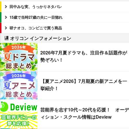
田中みな実、うっかりネタバレ
15歳で当時27歳の夫に一目惚れ
研ナオコ、コンビニで買う商品
オリコン インフォメーション
2026年7月夏ドラマも、注目作＆話題作が
勢ぞろい！
【夏アニメ2026】7月期夏の新アニメを一
挙紹介！
芸能界を志す10代～20代を応援！ オーデ
ィション・スクール情報はDeview