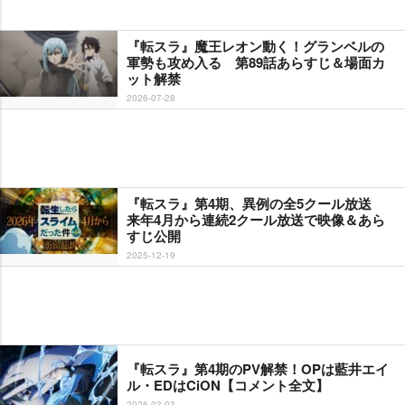
『転スラ』魔王レオン動く！グランベルの
軍勢も攻め入る 第89話あらすじ＆場面カ
ット解禁
2026-07-28
『転スラ』第4期、異例の全5クール放送
来年4月から連続2クール放送で映像＆あら
すじ公開
2025-12-19
『転スラ』第4期のPV解禁！OPは藍井エイ
ル・EDはCiON【コメント全文】
2026-03-03