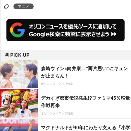
物語が描かれる。
アニメ
PICK UP
森崎ウィン×向井康二“両片思い”にキュン
が止まらん！
オリコンタイアップ特集
デカすぎ都市伝説発生!?ファミマ45％増量
作戦再来
オリコンタイアップ特集
マクドナルドが40年にわたり支える「小学