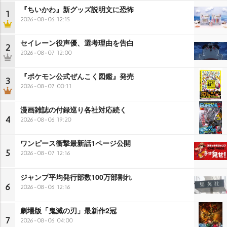
『ちいかわ』新グッズ説明文に恐怖
1
2026-08-06 12:15
セイレーン役声優、選考理由を告白
2
2026-08-07 12:00
『ポケモン公式ぜんこく図鑑』発売
3
2026-08-07 00:11
漫画雑誌の付録巡り各社対応続く
4
2026-08-06 19:20
ワンピース衝撃最新話1ページ公開
5
2026-08-07 12:16
ジャンプ平均発行部数100万部割れ
6
2026-08-06 12:16
劇場版「鬼滅の刃」最新作2冠
7
2026-08-06 04:00