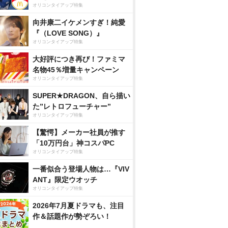
オリコンタイアップ特集
向井康二イケメンすぎ！純愛
『（LOVE SONG）』
オリコンタイアップ特集
大好評につき再び！ファミマ
名物45％増量キャンペーン
オリコンタイアップ特集
SUPER★DRAGON、自ら描い
た”レトロフューチャー”
オリコンタイアップ特集
【驚愕】メーカー社員が推す
「10万円台」神コスパPC
オリコンタイアップ特集
一番似合う登場人物は…『VIV
ANT』限定ウオッチ
オリコンタイアップ特集
2026年7月夏ドラマも、注目
作＆話題作が勢ぞろい！