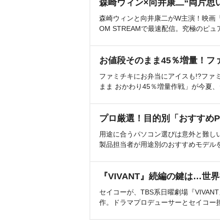
森崎ウィン×向井康二“両片思
森崎ウィンと向井康二がW主演！映画『（L
OM STREAMで最速配信。究極のピュ
お値段そのまま45％増量！フ
ファミチキにお弁当にアイスも!?ファ
まま おかわり45％増量作戦」が今夏
プロ厳選！目的別「おすすめP
用途に合うパソコン選びは意外と難し
製品担当者が用途別のおすすめモデル
『VIVANT』続編の鍵は…世
セイコーが、TBS系日曜劇場『VIVA
作。ドラマプロデューサーとセイコー