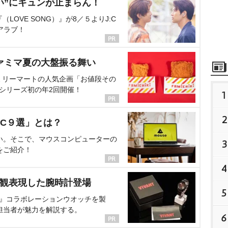
い”にキュンが止まらん！
OVE SONG）』が8／５よりJ:C
アラブ！
ァミマ夏の大盤振る舞い
ミリーマートの人気企画「お値段その
、シリーズ初の年2回開催！
1
2
C９選」とは？
い。そこで、マウスコンピューターの
3
をご紹介！
4
界観表現した腕時計登場
5
NT』コラボレーションウオッチを製
担当者が魅力を解説する。
6