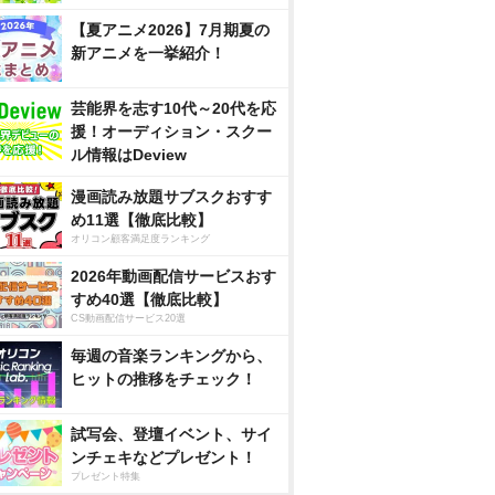
【夏アニメ2026】7月期夏の
新アニメを一挙紹介！
芸能界を志す10代～20代を応
援！オーディション・スクー
ル情報はDeview
漫画読み放題サブスクおすす
め11選【徹底比較】
オリコン顧客満足度ランキング
2026年動画配信サービスおす
すめ40選【徹底比較】
CS動画配信サービス20選
毎週の音楽ランキングから、
ヒットの推移をチェック！
試写会、登壇イベント、サイ
ンチェキなどプレゼント！
プレゼント特集