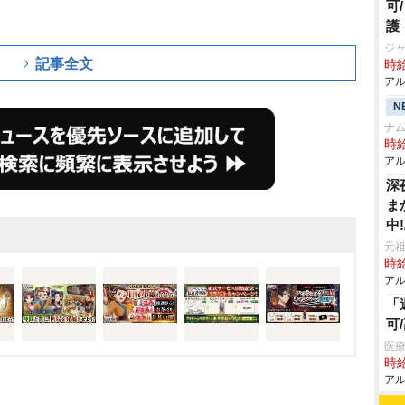
可
護
ジャ
記事全文
時給
アル
N
ナ
時給
アル
深
ま
中
元祖
時給
アル
「
可
医療
時給
アル