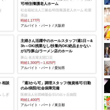
可/特別養護老人ホーム
社会福祉法人三篠会/特別養護老人ホーム 松屋
南
茶論
時給1,177円
アルバイト・パート / 大阪府
主婦さん活躍中のホールスタッフ!週1日～&
3h～OK/残業なし/扶養内OK/絶品まかない
が1円/豚山/ラーメン店のホール
豚山 名古屋太閤口店
時給1,300円～1,625円
アルバイト・パート / 愛知県
ト相談
「週3から可」調理スタッフ/無資格可/日勤
のみ/病院/社会保障完備
 しぎ
医療法人社団崎陽会/日の出ヶ丘病院
時給1,400円
アルバイト・パート / 東京都