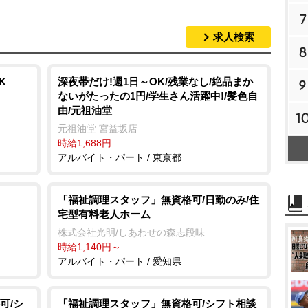
7
求人検索
8
K
深夜帯だけ!週1日～OK/残業なし/絶品まか
9
ないがたったの1円/学生さん活躍中!/髪色自
由/元祖油堂
1
元祖油堂 宮益坂店
時給1,688円
アルバイト・パート / 東京都
「福祉調理スタッフ」無資格可/日勤のみ/住
宅型有料老人ホーム
株式会社光明/しあわせの森志段味
時給1,140円～
アルバイト・パート / 愛知県
可/シ
「福祉調理スタッフ」無資格可/シフト相談