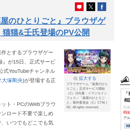
薬屋のひとりごと』ブラウザゲ
 猫猫&壬氏登場のPV公開
原作とするブラウザゲー
録』が15日、正式サービ
式YouTubeチャンネル
拡大する
.
大塚剛央
)が登場する正
ブラウザゲーム『薬屋のひと
りごと』正式サービス開始
「
（C）日向夏・イマジカイン
フォス／「薬屋のひとりご
相
と」製作委員会（C）CTW, I
ット・PCのWebブラウ
社会
NC. All rights reserved.
時給
ウンロード不要で楽しめ
アル
で、いつでもどこでも気
N