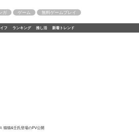
ンガ
ゲーム
無料ゲームプレイ
イフ
ランキング
推し活
新着トレンド
 猫猫&壬氏登場のPV公開