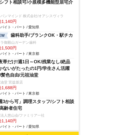
/シフト相談可/小規模多機能型居宅介
パンマインド 株式会社/オアシスヴィラ
1,140円
バイト・パート / 愛知県
歯科助手/ブランクOK・駅チカ
EW
ムラ御殿山ガーデン歯科
1,500円
バイト・パート / 東京都
夜帯だけ!週1日～OK/残業なし/絶品
かないがたったの1円/学生さん活躍
!/髪色自由/元祖油堂
油堂 宮益坂店
1,688円
バイト・パート / 東京都
週3から可」調理スタッフ/シフト相談
/高齢者住宅
法人悠山会/ファミリア一社
1,140円
バイト・パート / 愛知県