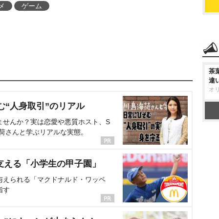
メ
ゲーム
茶
違
オ
む“人身取引”のリアル
ませんか？実は恋愛や悪質ホスト、S
海荷さんと学ぶリアルな実態。
支える「小学生の甲子園」
与えられる「マクドナルド・ワッペ
指す