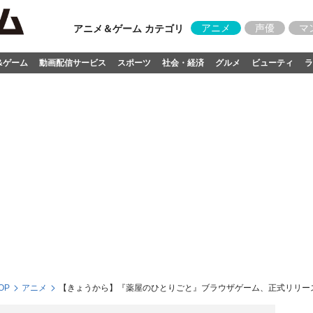
アニメ
声優
マ
アニメ＆ゲーム カテゴリ
&ゲーム
動画配信サービス
スポーツ
社会・経済
グルメ
ビューティ
ラ
OP
アニメ
【きょうから】『薬屋のひとりごと』ブラウザゲーム、正式リリース