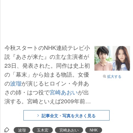
今秋スタートのNHK連続テレビ小
説『あさが来た』の主な主演者が
23日、発表された。同作は史上初
の「幕末」から始まる物語。女優
拡大する
の
波瑠
が演じるヒロイン・今井あ
さの姉・はつ役で
宮崎あおい
が出
演する。宮崎といえば2009年前期
の『純情きらり』でヒロインを演
記事全文・写真を大きく見る
じた“経験者”であり、主演した大
河ドラマ『篤姫』とも時代が少し
波瑠
玉木宏
宮崎あおい
NHK