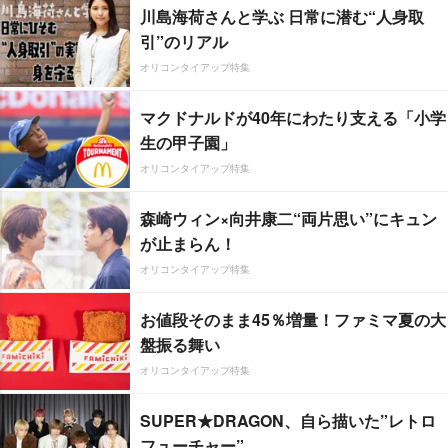
川島海荷さんと学ぶ 日常に潜む“人身取
引”のリアル
オリコンタイアップ特集
マクドナルドが40年にわたり支える「小学
生の甲子園」
オリコンタイアップ特集
森崎ウィン×向井康二“両片思い”にキュン
が止まらん！
オリコンタイアップ特集
お値段そのまま45％増量！ファミマ夏の大
盤振る舞い
オリコンタイアップ特集
SUPER★DRAGON、自ら描いた”レトロ
フューチャー”