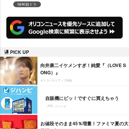
かぶる。13年前期『あまちゃん』
NHK朝ドラ
は「母娘3代のトリプルヒロイ
ン」、14年前期『花子とアン』は
花子(吉高由里子)と蓮子(仲間由紀
恵)の「女友達のダブルヒロイン」
で好評を博したが、『あさが来
PICK UP
た』は「妹と姉のダブルヒロイ
ン」のドラマになりそうだ。
向井康二イケメンすぎ！純愛『（LOVE S
ONG）』
オリコンタイアップ特集
自販機にピッ！ですぐに買えちゃう
（PR）ジハンピ
お値段そのまま45％増量！ファミマ夏の大