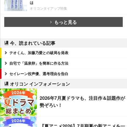
は
オリコンタイアップ特集
もっと見る
今、読まれている記事
テオくん、加藤乃愛との破局を発表
自宅で「温泉卵」を簡単に作る方法
セイレーン役声優、選考理由を告白
オリコン インフォメーション
2026年7月夏ドラマも、注目作＆話題作が
勢ぞろい！
【夏アニメ2026】7月期夏の新アニメを一