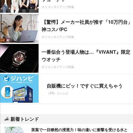
オリコンタイアップ特集
【驚愕】メーカー社員が推す「10万円台」
神コスパPC
オリコンタイアップ特集
一番似合う登場人物は…『VIVANT』限定
ウオッチ
オリコンタイアップ特集
自販機にピッ！ですぐに買えちゃう
（PR）ジハンピ
新着トレンド
茶葉で一目瞭然の浸透力！味の違いに衝撃を受ける水と