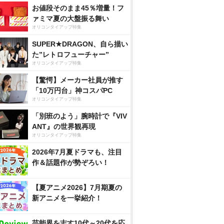
お値段そのまま45％増量！フ
ァミマ夏の大盤振る舞い
オリコンタイアップ特集
SUPER★DRAGON、自ら描い
た”レトロフューチャー”
オリコンタイアップ特集
【驚愕】メーカー社員が推す
「10万円台」神コスパPC
オリコンタイアップ特集
「別班のよう」腕時計で『VIV
ANT』の世界観再現
オリコンタイアップ特集
2026年7月夏ドラマも、注目
作＆話題作が勢ぞろい！
【夏アニメ2026】7月期夏の
新アニメを一挙紹介！
芸能界を志す10代～20代を応