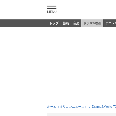
トップ
芸能
音楽
ドラマ&映画
アニメ
ホーム（オリコンニュース）
Drama&Movie T