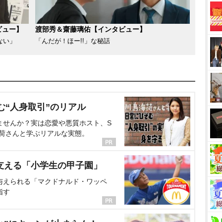
ビュー】
渡部秀＆齋藤璃佑【インタビュー】
ない」
「んだが！ほー!!」な秘話
む“人身取引”のリアル
ませんか？実は恋愛や悪質ホスト、S
海荷さんと学ぶリアルな実態。
支える「小学生の甲子園」
与えられる「マクドナルド・ワッペ
指す