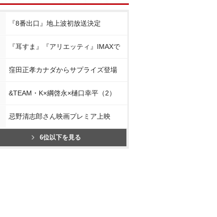
『8番出口』地上波初放送決定
『耳すま』『アリエッティ』IMAXで
窪田正孝カナダからサプライズ登場
&TEAM・K×綱啓永×樋口幸平（2）
忌野清志郎さん映画プレミア上映
6位以下を見る