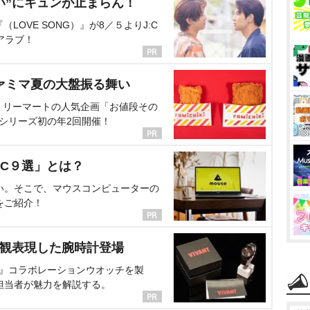
い”にキュンが止まらん！
OVE SONG）』が8／５よりJ:C
アラブ！
ァミマ夏の大盤振る舞い
ミリーマートの人気企画「お値段その
、シリーズ初の年2回開催！
C９選」とは？
い。そこで、マウスコンピューターの
をご紹介！
界観表現した腕時計登場
NT』コラボレーションウオッチを製
担当者が魅力を解説する。