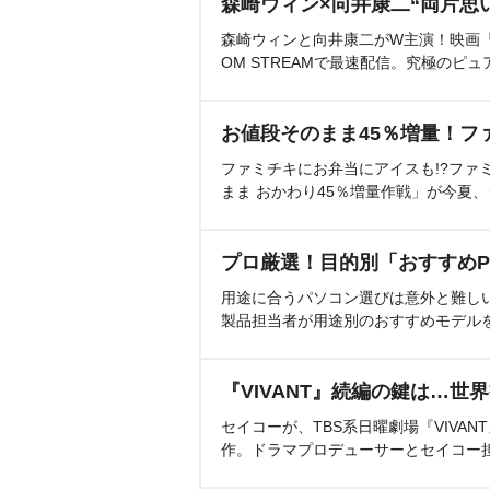
森崎ウィン×向井康二“両片思
森崎ウィンと向井康二がW主演！映画『（L
OM STREAMで最速配信。究極のピュ
お値段そのまま45％増量！フ
ファミチキにお弁当にアイスも!?ファ
まま おかわり45％増量作戦」が今夏
プロ厳選！目的別「おすすめP
用途に合うパソコン選びは意外と難し
製品担当者が用途別のおすすめモデル
『VIVANT』続編の鍵は…世
セイコーが、TBS系日曜劇場『VIVA
作。ドラマプロデューサーとセイコー