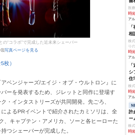
歯
医
時給
アル
「
相
株式
との“コラボ”で完成した近未来シェーバー
り
写真ページを見る
時給
アル
5枚）
「
シ
住
アベンジャーズ/エイジ・オブ・ウルトロン』に
株式
ーバーを発表するため、ジレットと同作に登場す
時給
アル
ーク・インタストリーズが共同開発。先ごろ、
N
によるPRイベントで紹介されたカミソリは、全
許
ー
ルク、キャプテン・アメリカ、ソーと各ヒーローた
株
を持つシェーバーが完成した。
時給