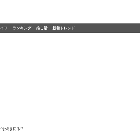
イフ
ランキング
推し活
新着トレンド
を焼き切る!?