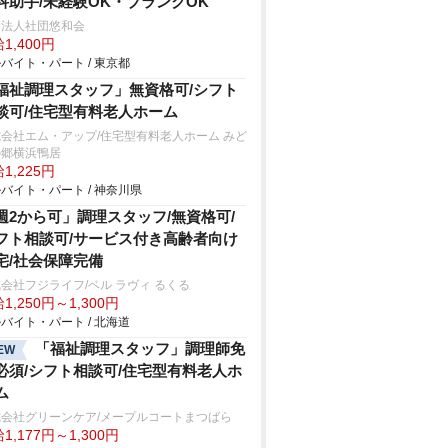
科助手/未経験OK・ブランクOK
療法人社団悠和会
1,400円
バイト・パート / 東京都
福祉調理スタッフ」無資格可/シフト
談可/住宅型有料老人ホーム
会社エム・アップ/住宅型有料老人ホーム みど
の郷横浜鴨居
1,225円
バイト・パート / 神奈川県
週2から可」調理スタッフ/無資格可/
フト相談可/サービス付き高齢者向け
宅/社会保障完備
会社フジライフ/ベル ラヴィ るくる
1,250円～1,300円
バイト・パート / 北海道
「福祉調理スタッフ」調理師免
EW
必須/シフト相談可/住宅型有料老人ホ
ム
式会社グリーンケア/メープルコートまつばら
1,177円～1,300円