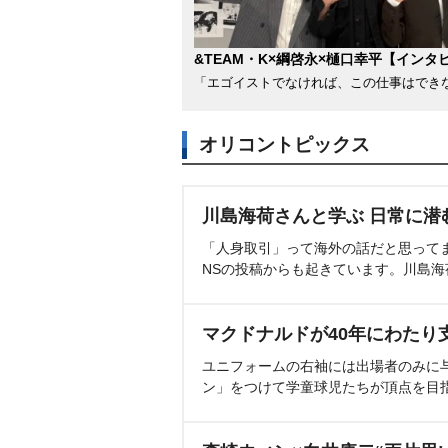
&TEAM・K×綱啓永×樋口幸平【インタ
「エゴイストでなければ、この仕事はでき
オリコントピックス
川島海荷さんと学ぶ 日常に潜
「人身取引」って海外の話だと思って
NSの投稿からも起きています。川島
マクドナルドが40年にわたり
ユニフォームの右袖には出場者のみに
ン」をつけて学童球児たちが頂点を目