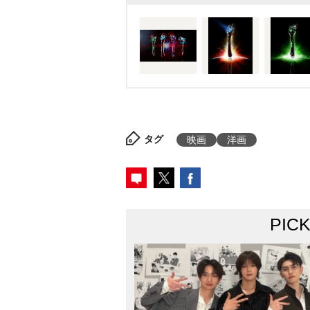
タグ
映画
洋画
PIC