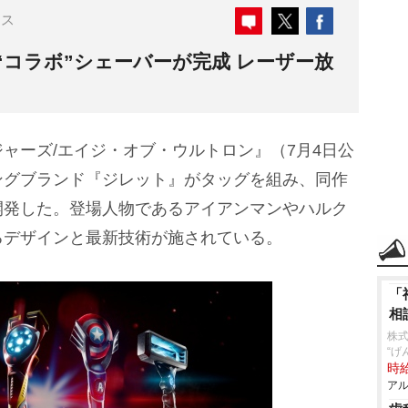
ース
コラボ”シェーバーが完成 レーザー放
ーズ/エイジ・オブ・ウルトロン』（7月4日公
ングブランド『ジレット』がタッグを組み、同作
開発した。登場人物であるアイアンマンやハルク
るデザインと最新技術が施されている。
「
相
株
“げ
時給
アル