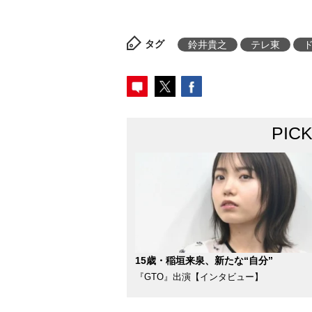
タグ
鈴井貴之
テレ東
PIC
15歳・稲垣来泉、新たな“自分”
『GTO』出演【インタビュー】