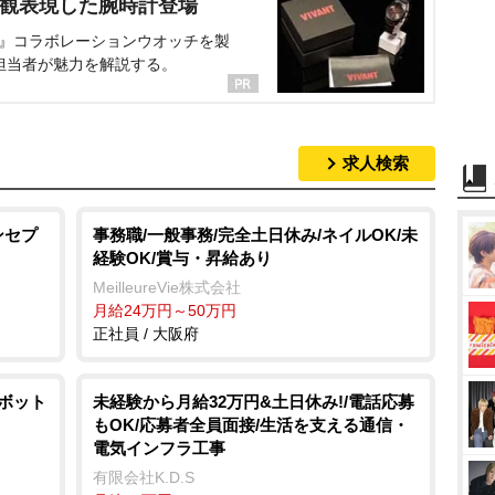
界観表現した腕時計登場
NT』コラボレーションウオッチを製
担当者が魅力を解説する。
求人検索
ンセプ
事務職/一般事務/完全土日休み/ネイルOK/未
経験OK/賞与・昇給あり
MeilleureVie株式会社
月給24万円～50万円
正社員 / 大阪府
ロボット
未経験から月給32万円&土日休み!/電話応募
もOK/応募者全員面接/生活を支える通信・
電気インフラ工事
有限会社K.D.S