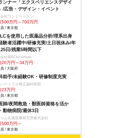
ランナー「エクスペリエンスデザイ
」/広告・デザイン・イベント
式会社ワントゥーテン
500万円～700万円
員 / 東京都
PLCを使用した医薬品分析/理系出身
経験者活躍中/研修充実/土日祝休み/年
125日/残業5時間以下
会社BREXA Advan
給20万円～34万円
員 / 大阪府
科助手/未経験OK・研修制度充実
鷹ハートフル矯正歯科医院
給23万円
員 / 東京都
医師/夜間救急・獣医師資格を活か
・動物病院/週休3日
ニコム先進医療研究所株式会社
収500万円～
員 / 東京都