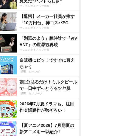
見えた”バンドらしさ”
オリコンタイアップ特集
【驚愕】メーカー社員が推す
「10万円台」神コスパPC
オリコンタイアップ特集
「別班のよう」腕時計で『VIV
ANT』の世界観再現
オリコンタイアップ特集
自販機にピッ！ですぐに買え
ちゃう
（PR）ジハンピ
朝1分貼るだけ！ミルクピール
で一日中ずっとうるツヤ肌
（PR）サボリーノ
2026年7月夏ドラマも、注目
作＆話題作が勢ぞろい！
【夏アニメ2026】7月期夏の
新アニメを一挙紹介！