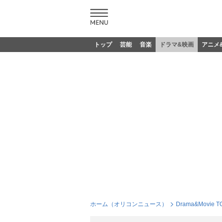
トップ
芸能
音楽
ドラマ&映画
アニメ
ホーム（オリコンニュース）
Drama&Movie T