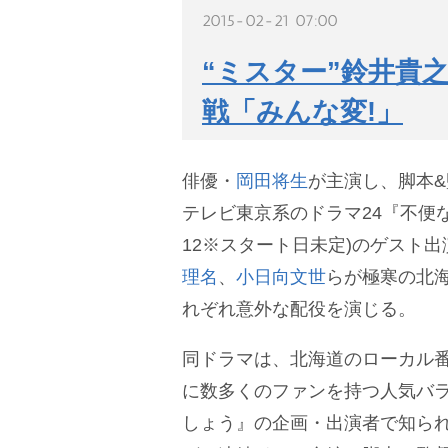
2015-02-21 07:00
“ミスター”鈴井貴
戦「みんな変!」
俳優・
岡田将生
が主演し、脚本&
テレビ東京系のドラマ24『不便な
12※スタート日未定)のゲスト
理名
、
小日向文世
らが極寒の北
れぞれ意外な配役を演じる。
同ドラマは、北海道のローカル
に数多くのファンを持つ人気バ
しょう』の企画・出演者で知られ