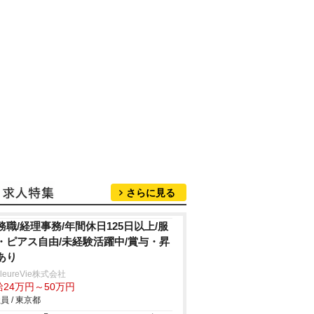
さらに見る
務職/経理事務/年間休日125日以上/服
・ピアス自由/未経験活躍中/賞与・昇
あり
lleureVie株式会社
給24万円～50万円
員 / 東京都