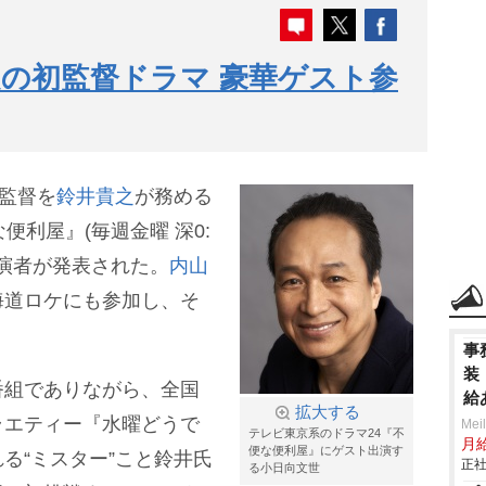
之の初監督ドラマ 豪華ゲスト参
監督を
鈴井貴之
が務める
便利屋』(毎週金曜 深0:
出演者が発表された。
内山
海道ロケにも参加し、そ
事
装
番組でありながら、全国
給
拡大する
ラエティー『水曜どうで
Mei
テレビ東京系のドラマ24『不
月
便な便利屋』にゲスト出演す
る“ミスター”こと鈴井氏
正社
る小日向文世