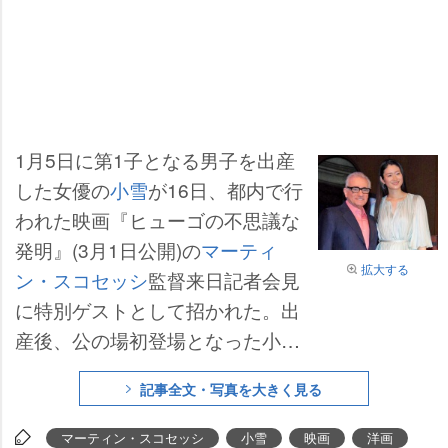
1月5日に第1子となる男子を出産
した女優の
小雪
が16日、都内で行
われた映画『ヒューゴの不思議な
発明』(3月1日公開)の
マーティ
拡大する
ン・スコセッシ
監督来日記者会見
に特別ゲストとして招かれた。出
産後、公の場初登場となった小雪
は5年ぶりに来日したスコセッシ
記事全文・写真を大きく見る
監督と対面し、花束を渡すと満面
の笑み。胸元に大きなスリットの
マーティン・スコセッシ
小雪
映画
洋画