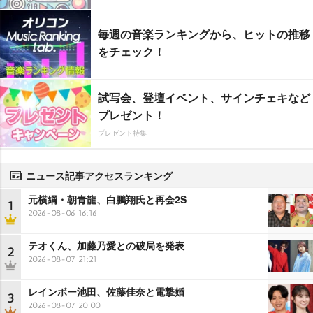
毎週の音楽ランキングから、ヒットの推移
をチェック！
試写会、登壇イベント、サインチェキなど
プレゼント！
プレゼント特集
ニュース記事アクセスランキング
元横綱・朝青龍、白鵬翔氏と再会2S
1
2026-08-06 16:16
テオくん、加藤乃愛との破局を発表
2
2026-08-07 21:21
レインボー池田、佐藤佳奈と電撃婚
3
2026-08-07 20:00