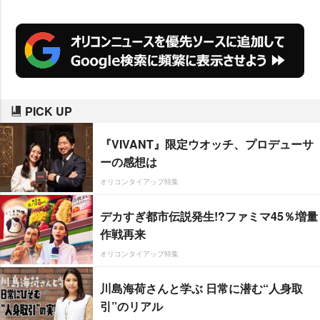
入ったやわらかな素材のワンピー
ス姿で、産後1ヶ月とは思えない
プロポーションを披露した。
PICK UP
『VIVANT』限定ウオッチ、プロデューサ
ーの感想は
オリコンタイアップ特集
デカすぎ都市伝説発生!?ファミマ45％増量
作戦再来
オリコンタイアップ特集
川島海荷さんと学ぶ 日常に潜む“人身取
引”のリアル