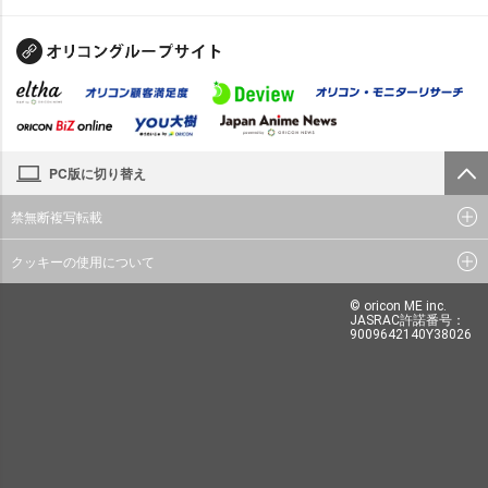
PC版に切り替え
禁無断複写転載
クッキーの使用について
© oricon ME inc.
JASRAC許諾番号：
9009642140Y38026