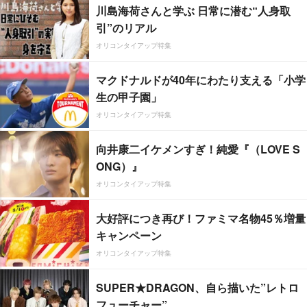
川島海荷さんと学ぶ 日常に潜む“人身取
引”のリアル
オリコンタイアップ特集
マクドナルドが40年にわたり支える「小学
生の甲子園」
オリコンタイアップ特集
向井康二イケメンすぎ！純愛『（LOVE S
ONG）』
オリコンタイアップ特集
大好評につき再び！ファミマ名物45％増量
キャンペーン
オリコンタイアップ特集
SUPER★DRAGON、自ら描いた”レトロ
フューチャー”