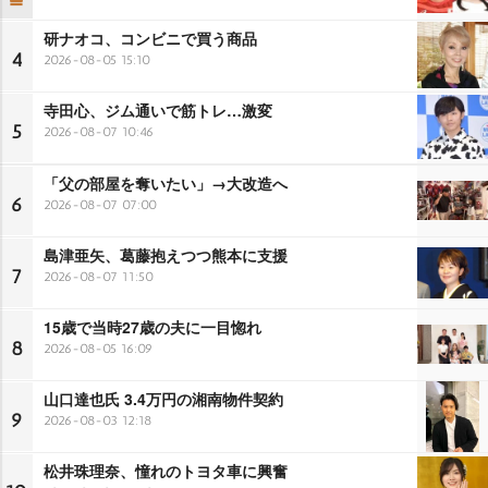
研ナオコ、コンビニで買う商品
4
2026-08-05 15:10
寺田心、ジム通いで筋トレ…激変
5
2026-08-07 10:46
「父の部屋を奪いたい」→大改造へ
6
2026-08-07 07:00
島津亜矢、葛藤抱えつつ熊本に支援
7
2026-08-07 11:50
15歳で当時27歳の夫に一目惚れ
8
2026-08-05 16:09
山口達也氏 3.4万円の湘南物件契約
9
2026-08-03 12:18
松井珠理奈、憧れのトヨタ車に興奮