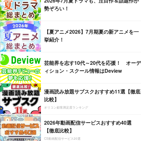
2026年7月夏ドラマも、注目作＆話題作が
勢ぞろい！
【夏アニメ2026】7月期夏の新アニメを一
挙紹介！
芸能界を志す10代～20代を応援！ オーデ
ィション・スクール情報はDeview
漫画読み放題サブスクおすすめ11選【徹底
比較】
オリコン顧客満足度ランキング
2026年動画配信サービスおすすめ40選
【徹底比較】
CS動画配信サービス20選