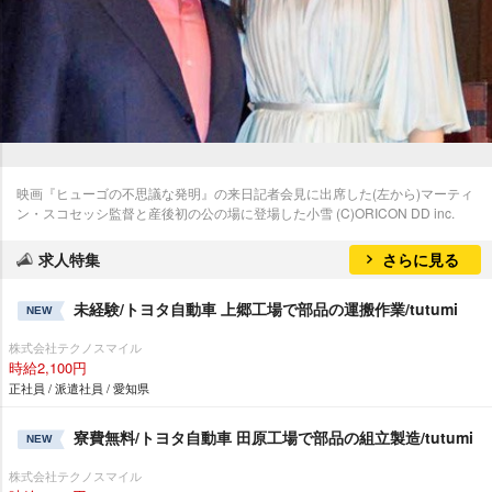
映画『ヒューゴの不思議な発明』の来日記者会見に出席した(左から)マーティ
ン・スコセッシ監督と産後初の公の場に登場した小雪 (C)ORICON DD inc.
求人特集
さらに見る
未経験/トヨタ自動車 上郷工場で部品の運搬作業/tutumi
NEW
株式会社テクノスマイル
時給2,100円
正社員 / 派遣社員 / 愛知県
寮費無料/トヨタ自動車 田原工場で部品の組立製造/tutumi
NEW
株式会社テクノスマイル