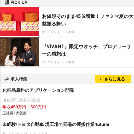
PICK UP
お値段そのまま45％増量！ファミマ夏の大
盤振る舞い
オリコンタイアップ特集
『VIVANT』限定ウオッチ、プロデューサ
ーの感想は
オリコンタイアップ特集
求人特集
さらに見る
化粧品原料のアプリケーション開発
堺化学工業株式会社
年収450万円～600万円
正社員 / 大阪府
未経験/トヨタ自動車 堤工場で部品の運搬作業/tutumi
株式会社テクノスマイル