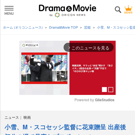
ホーム (オリコンニュース)
Drama&Movie TOP
芸能
小雪、M・スコセッシ監
このニュースを見る
arrow_forward_ios
Powered by 
GliaStudios
M
ニュース
映画
u
t
小雪、M・スコセッシ監督に花束贈呈 出産後
e