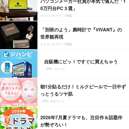
パソコンメーカー社員が本気で選んだ「1
0万円台PC３選」
オリコンタイアップ特集
「別班のよう」腕時計で『VIVANT』の
世界観再現
オリコンタイアップ特集
自販機にピッ！ですぐに買えちゃう
（PR）ジハンピ
朝1分貼るだけ！ミルクピールで一日中ず
っとうるツヤ肌
（PR）サボリーノ
2026年7月夏ドラマも、注目作＆話題作
が勢ぞろい！