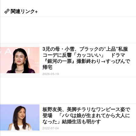
関連リンク+
3児の母・小雪、ブラックの“上品”私服
コーデに反響「カッコいい」 ドラマ
『銀河の一票』撮影終わり→すっぴんで
帰宅
2026-05-19
板野友美、美脚チラリなワンピース姿で
登場 「パパは娘が生まれてから大人に
なった」結婚生活も明かす
2022-07-04