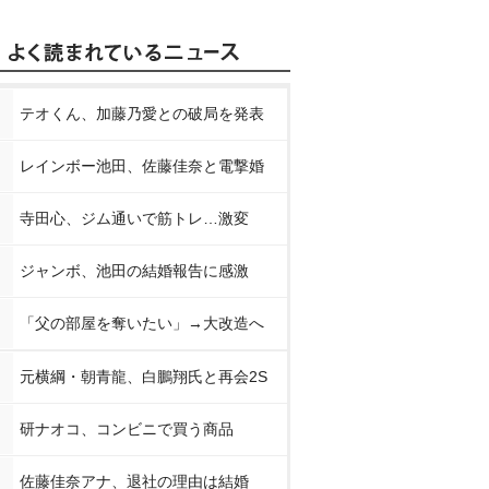
テオくん、加藤乃愛との破局を発表
レインボー池田、佐藤佳奈と電撃婚
寺田心、ジム通いで筋トレ…激変
ジャンボ、池田の結婚報告に感激
「父の部屋を奪いたい」→大改造へ
元横綱・朝青龍、白鵬翔氏と再会2S
研ナオコ、コンビニで買う商品
佐藤佳奈アナ、退社の理由は結婚