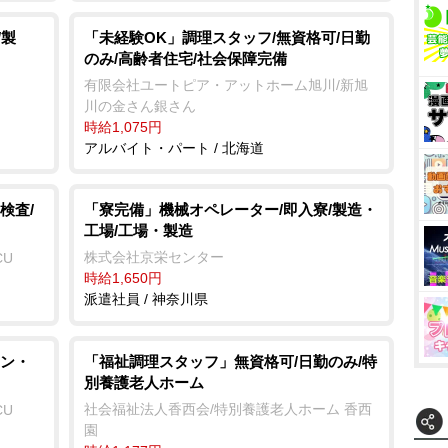
/製
「未経験OK」調理スタッフ/無資格可/日勤
のみ/高齢者住宅/社会保障完備
有限会社ユートピア・アットホーム旭川/新旭
川の金さん銀さん
時給1,075円
アルバイト・パート / 北海道
検査/
「寮完備」機械オペレーター/即入寮/製造・
工場/工場・製造
株式会社京栄センター
CU
時給1,650円
派遣社員 / 神奈川県
ン・
「福祉調理スタッフ」無資格可/日勤のみ/特
別養護老人ホーム
社会福祉法人香西会/特別養護老人ホーム 香西
CU
園