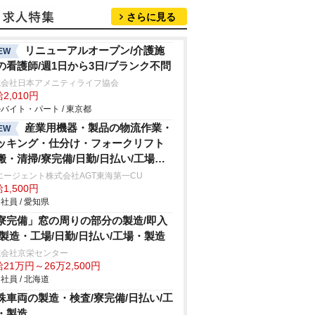
さらに見る
リニューアルオープン/介護施
EW
の看護師/週1日から3日/ブランク不問
式会社日本アメニティライフ協会
2,010円
バイト・パート / 東京都
産業用機器・製品の物流作業・
EW
ッキング・仕分け・フォークリフト
搬・清掃/寮完備/日勤/日払い/工場・
造
エージェント株式会社AGT東海第一CU
1,500円
社員 / 愛知県
寮完備」窓の周りの部分の製造/即入
/製造・工場/日勤/日払い/工場・製造
式会社京栄センター
21万円～26万2,500円
社員 / 北海道
殊車両の製造・検査/寮完備/日払い/工
・製造