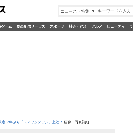
ニュース・特集
&ゲーム
動画配信サービス
スポーツ
社会・経済
グルメ
ビューティ
ラ
s決定! 3年ぶり「スマックダウン」上陸
画像・写真詳細