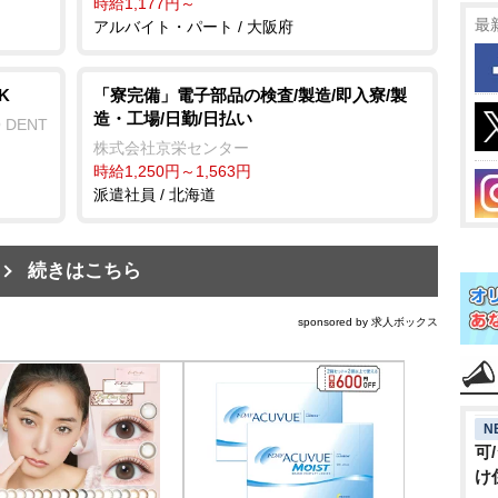
時給1,177円～
最
アルバイト・パート / 大阪府
K
「寮完備」電子部品の検査/製造/即入寮/製
造・工場/日勤/日払い
 DENT
株式会社京栄センター
時給1,250円～1,563円
派遣社員 / 北海道
続きはこちら
sponsored by 求人ボックス
N
可
け