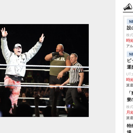
N
設
株
時給
アル
N
ピ
運
製
UT
時給
派遣
「
寮
株
月給
派遣
特
場