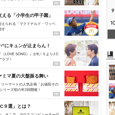
9
支える「小学生の甲子園」
1
与えられる「マクドナルド・ワッペ
指す
い”にキュンが止まらん！
OVE SONG）』が8／５よりJ:C
アラブ！
ァミマ夏の大盤振る舞い
ミリーマートの人気企画「お値段その
、シリーズ初の年2回開催！
C９選」とは？
い。そこで、マウスコンピューターの