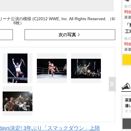
株
時給
派遣
(C)2012 WWE, Inc. All Rights Reserved. （6/
8枚）
「
工
次の写真
株
時給
派遣
茶
違
オ
days決定! 3年ぶり「スマックダウン」上陸