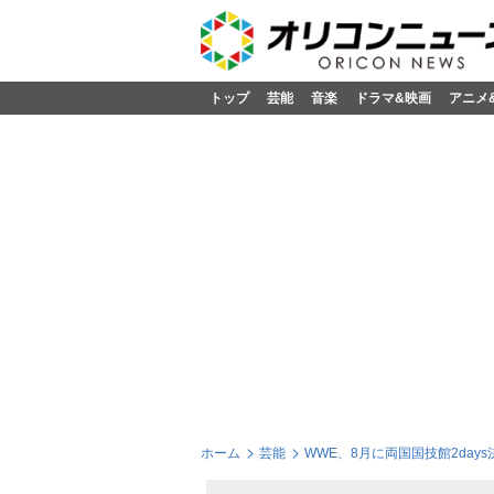
トップ
芸能
音楽
ドラマ&映画
アニメ
ホーム
芸能
WWE、8月に両国国技館2day