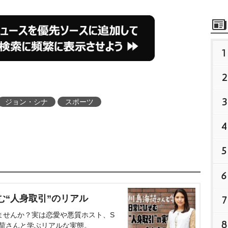
1
2
3
ジョン・シナ
スポーツ
4
5
6
む“人身取引”のリアル
7
ませんか？実は恋愛や悪質ホスト、S
8
海荷さんと学ぶリアルな実態。