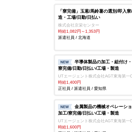
「寮完備」玉葱/馬鈴薯の選別/即入寮
造・工場/日勤/日払い
株式会社京栄センター
時給1,082円～1,353円
派遣社員 / 北海道
半導体製品の加工・組付け・
NEW
寮完備/日勤/日払い/工場・製造
UTエージェント株式会社AGT東海第一
時給1,400円
正社員 / 派遣社員 / 愛知県
金属製品の機械オペレーショ
NEW
加工/寮完備/日払い/工場・製造
UTエージェント株式会社AGT東海第一
時給1,600円