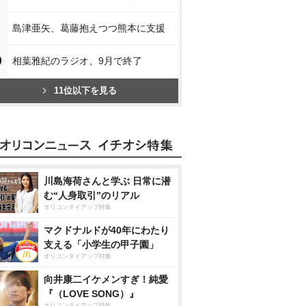
島津亜矢、葛藤抱えつつ熊本に支援
0
相葉雅紀のラジオ、9月で終了
11位以下を見る
川島海荷さんと学ぶ 日常に潜
む“人身取引”のリアル
オリコンタイアップ特集
マクドナルドが40年にわたり
支える「小学生の甲子園」
オリコンタイアップ特集
向井康二イケメンすぎ！純愛
『（LOVE SONG）』
オリコンタイアップ特集