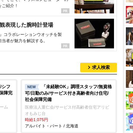
をご紹介！
界観表現した腕時計登場
NT』コラボレーションウオッチを製
担当者が魅力を解説する。
求人検索
/シフ
「未経験OK」調理スタッフ/無資格
NEW
会保障完
可/日勤のみ/サービス付き高齢者向け住宅/
社会保障完備
ホーム
医療法人重仁会/サービス付高齢者住宅アリビ
オもみじ台
時給1,075円
アルバイト・パート / 北海道