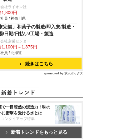
式会社ライオン社
1,800円
社員 / 神奈川県
寮完備」和菓子の製造/即入寮/製造・
場/日勤/日払い/工場・製造
式会社京栄センター
1,100円～1,375円
社員 / 北海道
続きはこちら
sponsored by 求人ボックス
葉で一目瞭然の浸透力！味の
いに衝撃を受ける水とは
リコンタイアップ特集
新着トレンドをもっと見る