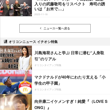
入りの武藤敬司をリスペクト 寿司の誘
いは「お米で…」
2023-11-16
ニュース一覧へ戻る
オリコンニュース イチオシ特集
川島海荷さんと学ぶ 日常に潜む“人身取
引”のリアル
オリコンタイアップ特集
マクドナルドが40年にわたり支える「小
学生の甲子園」
オリコンタイアップ特集
向井康二イケメンすぎ！純愛『（LOVE S
ONG）』