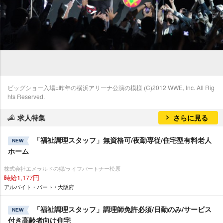
ビッグショー入場=昨年の横浜アリーナ公演の模様 (C)2012 WWE, Inc. All Rig
hts Reserved.
求人特集
さらに見る
「福祉調理スタッフ」無資格可/夜勤専従/住宅型有料老人
NEW
ホーム
株式会社エメラルドの郷/ライフパートナー松原
時給1,177円
アルバイト・パート / 大阪府
「福祉調理スタッフ」調理師免許必須/日勤のみ/サービス
NEW
付き高齢者向け住宅