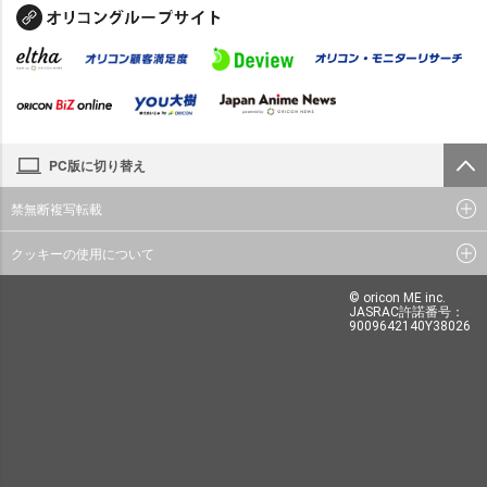
PC版に切り替え
禁無断複写転載
クッキーの使用について
© oricon ME inc.
JASRAC許諾番号：
9009642140Y38026