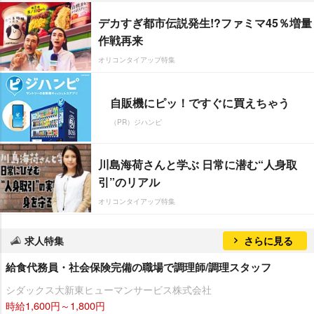
デカすぎ都市伝説発生!?ファミマ45％増量
作戦再来
オリコンタイアップ特集
自販機にピッ！ですぐに買えちゃう
（PR）ジハンピ
川島海荷さんと学ぶ 日常に潜む“人身取
引”のリアル
オリコンタイアップ特集
求人特集
さらに見る
給食代務員・社会保険完備の職場で調理師/調理スタッフ
シダックス大新東ヒューマンサービス株式会社
時給1,600円～1,800円