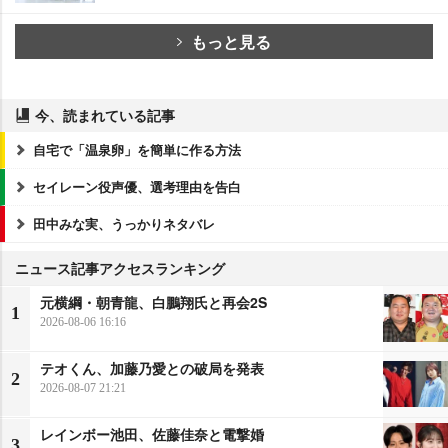
もっと見る
今、読まれている記事
自宅で「温泉卵」を簡単に作る方法
セイレーン役声優、選考理由を告白
田中みな実、うっかりネタバレ
ニュース記事アクセスランキング
元横綱・朝青龍、白鵬翔氏と再会2S
1
2026-08-06 16:16
テオくん、加藤乃愛との破局を発表
2
2026-08-07 21:21
レインボー池田、佐藤佳奈と電撃婚
3