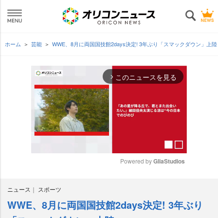
ホーム
芸能
WWE、8月に両国国技館2days決定! 3年ぶり「スマックダウン」上
このニュースを見る
arrow_forward_ios
Powered by 
GliaStudios
M
ニュース
スポーツ
u
t
WWE、8月に両国国技館2days決定! 3年ぶり
e