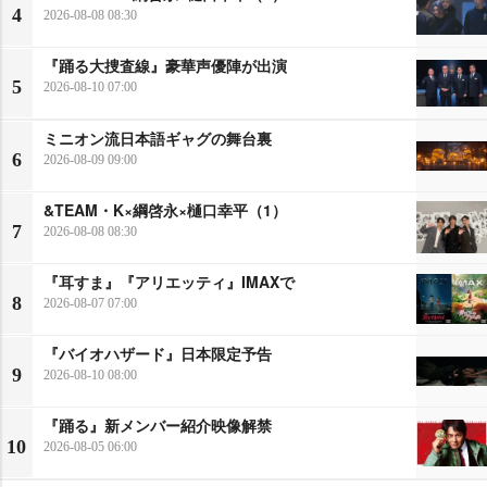
4
2026-08-08 08:30
『踊る大捜査線』豪華声優陣が出演
5
2026-08-10 07:00
ミニオン流日本語ギャグの舞台裏
6
2026-08-09 09:00
&TEAM・K×綱啓永×樋口幸平（1）
7
2026-08-08 08:30
『耳すま』『アリエッティ』IMAXで
8
2026-08-07 07:00
『バイオハザード』日本限定予告
9
2026-08-10 08:00
『踊る』新メンバー紹介映像解禁
10
2026-08-05 06:00