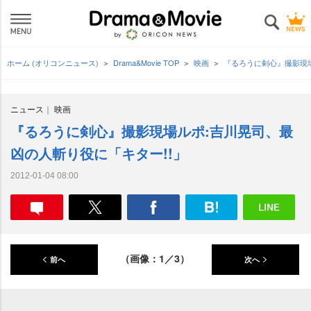
ホーム (オリコンニュース)
Drama&Movie TOP
映画
『るろうに剣心』撮影現場
ニュース
映画
『るろうに剣心』撮影現場ルポ:吉川晃司、最
凶の人斬り役に「キター!!」
2012-01-04 08:00
（画像：1／3）
前へ
次へ