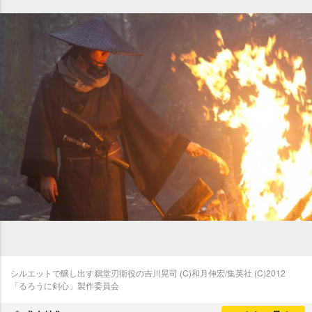
シルエットで醸し出す鵜堂刃衛役の吉川晃司 (C)和月伸宏/集英社 (C)2012
「るろうに剣心」製作委員会