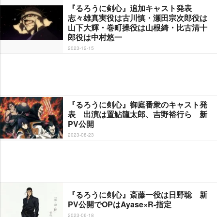
『るろうに剣心』追加キャスト発表
志々雄真実役は古川慎・瀬田宗次郎役は
山下大輝・巻町操役は山根綺・比古清十
郎役は中村悠一
2023-12-15
『るろうに剣心』御庭番衆のキャスト発
表 出演は置鮎龍太郎、吉野裕行ら 新
PV公開
2023-08-23
『るろうに剣心』斎藤一役は日野聡 新
PV公開でOPはAyase×R-指定
2023-06-18