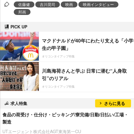
佐藤健
吉川晃司
映画
映画インタビュー
邦画
PICK UP
マクドナルドが40年にわたり支える「小学
生の甲子園」
オリコンタイアップ特集
川島海荷さんと学ぶ 日常に潜む“人身取
引”のリアル
オリコンタイアップ特集
求人特集
さらに見る
食品の荷受け・仕分け・ピッキング/寮完備/日勤/日払い/工場・
製造
UTエージェント株式会社AGT東海第一CU