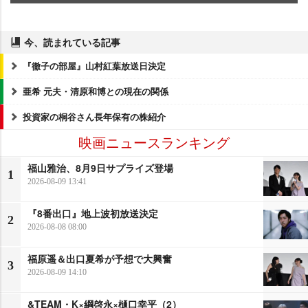
今、読まれている記事
『徹子の部屋』山村紅葉放送日決定
亜希 元夫・清原和博との現在の関係
投資家の桐谷さん長年保有の株紹介
映画ニュースランキング
福山雅治、8月9日サプライズ登場
1
2026-08-09 13:41
『8番出口』地上波初放送決定
2
2026-08-08 08:00
福原遥＆出口夏希が予想で大興奮
3
2026-08-09 14:10
&TEAM・K×綱啓永×樋口幸平（2）