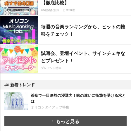
【徹底比較】
CS動画配信サービス20選
毎週の音楽ランキングから、ヒットの推
移をチェック！
試写会、登壇イベント、サインチェキな
どプレゼント！
プレゼント特集
新着トレンド
茶葉で一目瞭然の浸透力！味の違いに衝撃を受ける水と
は
オリコンタイアップ特集
もっと見る