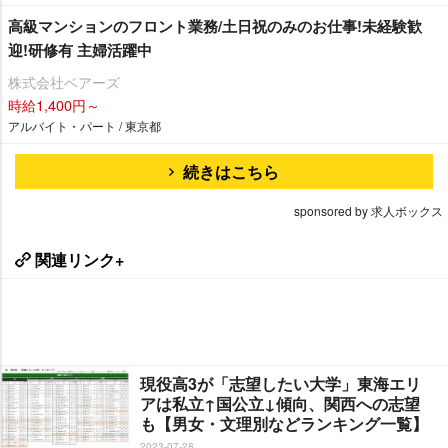
⾼級マンションのフロント業務/土日祝のみのお仕事!未経験歓
迎!研修有 主婦活躍中
株式会社ベアーズ
時給1,400円～
アルバイト・パート / 東京都
続きはこちら
sponsored by 求人ボックス
関連リンク+
現役高3が「志望したい大学」東海エリ
アは私立↑国公立↓傾向、関西への志望
も【男女・文理別などランキング一覧】
2023-07-28