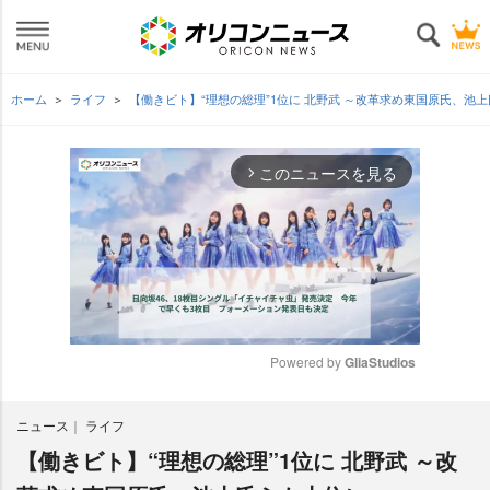
ホーム
ライフ
【働きビト】“理想の総理”1位に 北野武 ～改革求め東国原氏、池
このニュースを見る
arrow_forward_ios
Powered by 
GliaStudios
M
ニュース
ライフ
u
t
【働きビト】“理想の総理”1位に 北野武 ～改
e