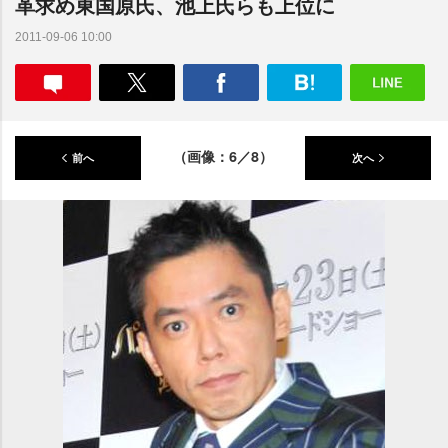
革求め東国原氏、池上氏らも上位に
2011-09-06 10:00
（画像：6／8）
前へ
次へ