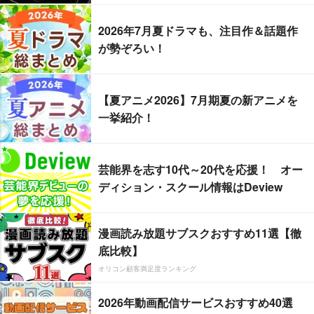
2026年7月夏ドラマも、注目作＆話題作
が勢ぞろい！
【夏アニメ2026】7月期夏の新アニメを
一挙紹介！
芸能界を志す10代～20代を応援！ オー
ディション・スクール情報はDeview
漫画読み放題サブスクおすすめ11選【徹
底比較】
オリコン顧客満足度ランキング
2026年動画配信サービスおすすめ40選