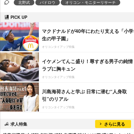
北野武
バドロウ
オリコン・モニターリサーチ
PICK UP
マクドナルドが40年にわたり支える「小学
生の甲子園」
オリコンタイアップ特集
イケメンてんこ盛り！尊すぎる男子の純情
ラブに胸キュン
オリコンタイアップ特集
川島海荷さんと学ぶ 日常に潜む“人身取
引”のリアル
オリコンタイアップ特集
求人特集
さらに見る