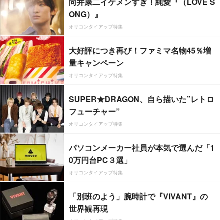
向井康二イケメンすぎ！純愛『（LOVE S
ONG）』
オリコンタイアップ特集
大好評につき再び！ファミマ名物45％増
量キャンペーン
オリコンタイアップ特集
SUPER★DRAGON、自ら描いた”レトロ
フューチャー”
オリコンタイアップ特集
パソコンメーカー社員が本気で選んだ「1
0万円台PC３選」
オリコンタイアップ特集
「別班のよう」腕時計で『VIVANT』の
世界観再現