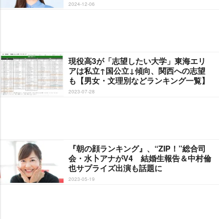
2024-12-06
現役高3が「志望したい大学」東海エリ
アは私立↑国公立↓傾向、関西への志望
も【男女・文理別などランキング一覧】
2023-07-28
『朝の顔ランキング』、“ZIP！”総合司
会・水卜アナがV4 結婚生報告＆中村倫
也サプライズ出演も話題に
2023-05-19