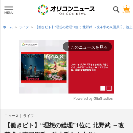
ホーム
ライフ
【働きビト】“理想の総理”1位に 北野武 ～改革求め東国原氏、池
このニュースを見る
arrow_forward_ios
Powered by 
GliaStudios
M
ニュース
ライフ
u
t
【働きビト】“理想の総理”1位に 北野武 ～改
e