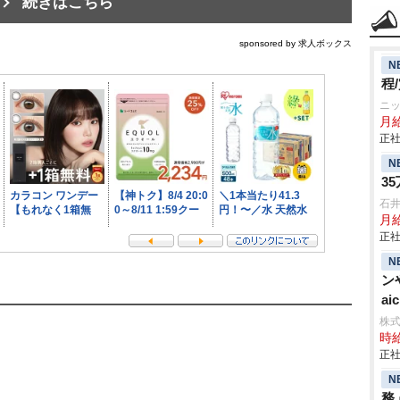
続きはこちら
sponsored by 求人ボックス
N
程
ニ
月
正社
N
3
石
月給
正社
N
ン
aic
株
時給
正社
N
務