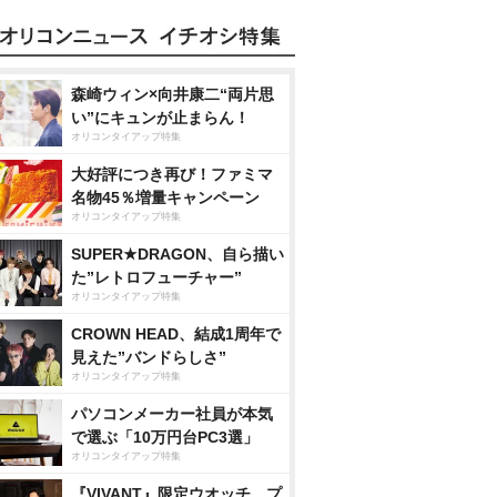
森崎ウィン×向井康二“両片思
い”にキュンが止まらん！
オリコンタイアップ特集
大好評につき再び！ファミマ
名物45％増量キャンペーン
オリコンタイアップ特集
SUPER★DRAGON、自ら描い
た”レトロフューチャー”
オリコンタイアップ特集
CROWN HEAD、結成1周年で
見えた”バンドらしさ”
オリコンタイアップ特集
パソコンメーカー社員が本気
で選ぶ「10万円台PC3選」
オリコンタイアップ特集
『VIVANT』限定ウオッチ、プ