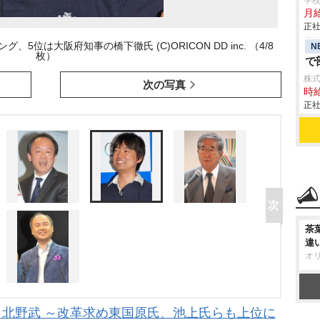
学
月給
正社
位は大阪府知事の橋下徹氏 (C)ORICON DD inc. （4/8
N
枚）
で
株
次の写真
時給
正社
茶
違
オ
に 北野武 ～改革求め東国原氏、池上氏らも上位に