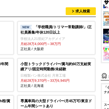
求人検索
「学校職員/トリマー常勤講師/」/正
NEW
社員募集/年休120日以上
学校法人21世紀アカデメイア
月給28万4,000円～38万円
正社員 / 大阪府
/年間
小型トラックドライバー/賞与約60万支給実
績アリ/固定時間勤務/未経験
日糧製パン株式会社 月寒工場
月給28万9,370円～33万6,945円
正社員 / 北海道
「
ナ
h程/賞
専属車両の大型ドライバー/月45万可/東京ド
ス
ーム年間シートあり