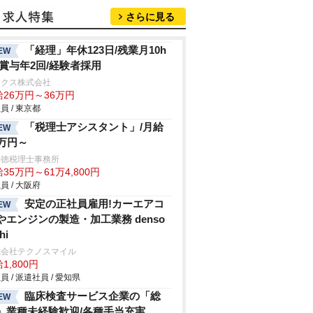
さらに見る
「経理」年休123日/残業月10h
EW
/賞与年2回/経験者採用
ックス株式会社
給26万円～36万円
員 / 東京都
「税理士アシスタント」/月給
EW
5万円～
井徳税理士事務所
35万円～61万4,800円
員 / 大阪府
安定の正社員雇用!カーエアコ
EW
やエンジンの製造・加工業務 denso
hi
式会社テクノスマイル
1,800円
員 / 派遣社員 / 愛知県
臨床検査サービス企業の「総
EW
」業種未経験歓迎/各種手当充実