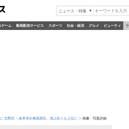
ニュース・特集
&ゲーム
動画配信サービス
スポーツ
社会・経済
グルメ
ビューティ
ラ
位に 北野武 ～改革求め東国原氏、池上氏らも上位に
画像・写真詳細