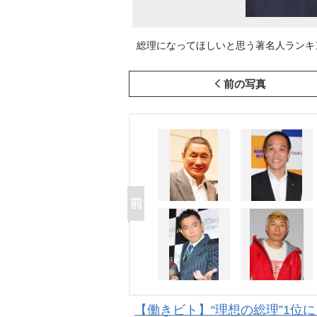
総理になってほしいと思う著名人ランキング、5
前の写真
【働きビト】“理想の総理”1位