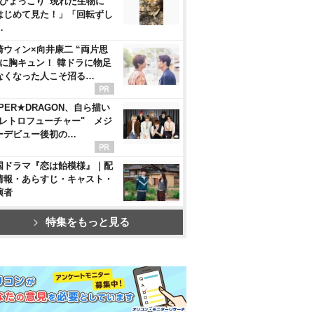
“ひょっこり”現れた生物に
はじめて見た！」「回転ずし
…
崎ウィン×向井康二 “両片思
”に胸キュン！ 韓ドラに物足
なくなった人こそ沼る…
PER★DRAGON、自ら描い
"レトロフューチャー" メジ
ーデビュー後初の…
国ドラマ『恋は飴模様』｜配
情報・あらすじ・キャスト・
演者
特集をもっと見る