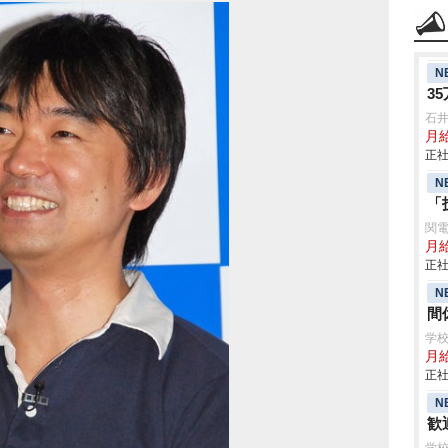
N
3
石
月給
正社
N
「
関
月給
正社
N
間
学校
月給
正社
N
歓