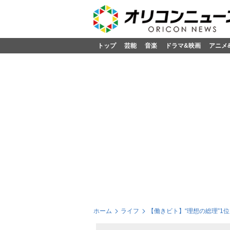
トップ
芸能
音楽
ドラマ&映画
アニメ
ホーム
ライフ
【働きビト】“理想の総理”1