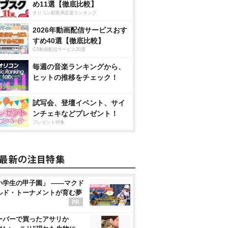
め11選【徹底比較】
オリコン顧客満足度ランキング
2026年動画配信サービスおす
すめ40選【徹底比較】
CS動画配信サービス20選
毎週の音楽ランキングから、
ヒットの推移をチェック！
試写会、登壇イベント、サイ
ンチェキなどプレゼント！
プレゼント特集
小学生の甲子園」 ――マクド
ルド・トーナメントが育む夢
ーパーで買ったアサリか