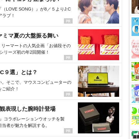
OVE SONG）』が8／５よりJ:C
アラブ！
ァミマ夏の大盤振る舞い
ミリーマートの人気企画「お値段その
、シリーズ初の年2回開催！
C９選」とは？
い。そこで、マウスコンピューターの
をご紹介！
界観表現した腕時計登場
NT』コラボレーションウオッチを製
担当者が魅力を解説する。