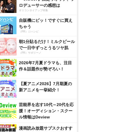
ロデューサーの感想は
オリコンタイアップ特集
自販機にピッ！ですぐに買え
ちゃう
（PR）ジハンピ
朝1分貼るだけ！ミルクピール
で一日中ずっとうるツヤ肌
（PR）サボリーノ
2026年7月夏ドラマも、注目
作＆話題作が勢ぞろい！
【夏アニメ2026】7月期夏の
新アニメを一挙紹介！
芸能界を志す10代～20代を応
援！オーディション・スクー
ル情報はDeview
漫画読み放題サブスクおすす