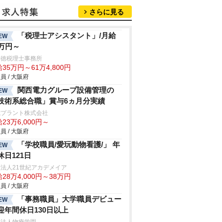
さらに見る
「税理士アシスタント」/月給
EW
5万円～
井徳税理士事務所
35万円～61万4,800円
員 / 大阪府
関西電力グループ設備管理の
EW
技術系総合職」賞与6ヵ月分実績
電プラント株式会社
23万6,000円～
員 / 大阪府
「学校職員/愛玩動物看護/」 年
EW
休日121日
法人21世紀アカデメイア
28万4,000円～38万円
員 / 大阪府
「事務職員」大学職員デビュー
EW
迎年間休日130日以上