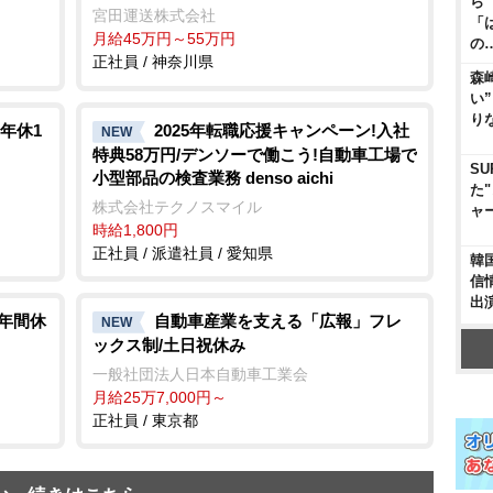
ら
宮田運送株式会社
「
月給45万円～55万円
の
正社員 / 神奈川県
森
い
り
年休1
2025年転職応援キャンペーン!入社
NEW
特典58万円/デンソーで働こう!自動車工場で
SU
小型部品の検査業務 denso aichi
た
株式会社テクノスマイル
ャ
時給1,800円
正社員 / 派遣社員 / 愛知県
韓
信
出
 年間休
自動車産業を支える「広報」フレ
NEW
ックス制/土日祝休み
一般社団法人日本自動車工業会
月給25万7,000円～
正社員 / 東京都