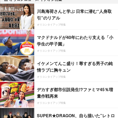
川島海荷さんと学ぶ 日常に潜む“人身取
引”のリアル
オリコンタイアップ特集
マクドナルドが40年にわたり支える「小
学生の甲子園」
オリコンタイアップ特集
イケメンてんこ盛り！尊すぎる男子の純
情ラブに胸キュン
オリコンタイアップ特集
デカすぎ都市伝説発生!?ファミマ45％増
量作戦再来
オリコンタイアップ特集
SUPER★DRAGON、自ら描いた”レトロ