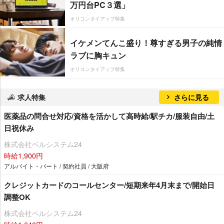
万円台PC３選」
オリコンタイアップ特集
イケメンてんこ盛り！尊すぎる男子の純情
ラブに胸キュン
オリコンタイアップ特集
求人特集
さらに見る
医薬品の問合せ対応/資格を活かして高時給/駅チカ/服装自由/土
日祝休み
株式会社ベルシステム24
時給1,900円
アルバイト・パート / 契約社員 / 大阪府
クレジットカードのコールセンター/短期来年4月末まで/開始日
調整OK
株式会社ベルシステム24