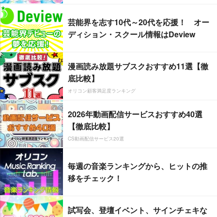
芸能界を志す10代～20代を応援！ オー
ディション・スクール情報はDeview
漫画読み放題サブスクおすすめ11選【徹
底比較】
オリコン顧客満足度ランキング
2026年動画配信サービスおすすめ40選
【徹底比較】
CS動画配信サービス20選
毎週の音楽ランキングから、ヒットの推
移をチェック！
試写会、登壇イベント、サインチェキな