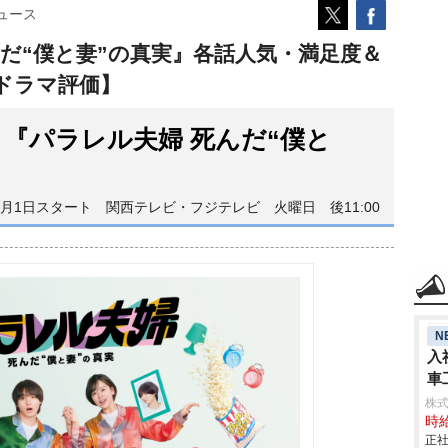
ュース
だ“僕と妻”の真実』各話人気・満足度＆
期ドラマ評価】
『パラレル夫婦 死んだ“僕と
4月1日スタート 関西テレビ・フジテレビ 火曜日 後11:00
N
入
車
aic
株
時給
正社