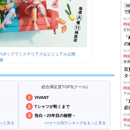
N
で
株
時給
正社
「
の
株
”のポップでミステリアスなビジュアル公開
時給
禁
派遣
百
タ
株
総合満足度TOP3(クール)
時給
アル
VIVANT
「
Tシャツが乾くまで
必
医療
告白－25年目の秘密－
時給
っと見る
>>クール別ランキングをもっと見る
アル