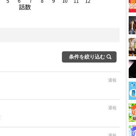
条件を絞り込む
通報
通報
！
通報