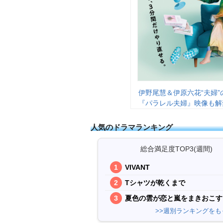
伊野尾慧＆伊原六花“夫婦
『パラレル夫婦』映像も解
人気のドラマランキング
総合満足度TOP3(週間)
VIVANT
Tシャツが乾くまで
夏色の雲が恋と嵐をまきおこす
>>週別ランキングをも