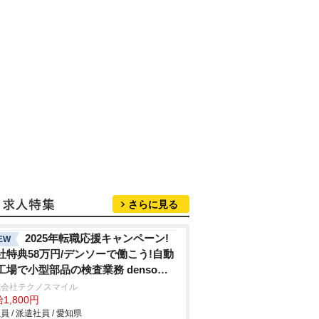
さらに見る
2025年転職応援キャンペーン!
EW
社特典58万円/デンソーで働こう!自動
工場で小型部品の検査業務 denso
hi
式会社テクノスマイル
1,800円
員 / 派遣社員 / 愛知県