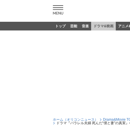
トップ
芸能
音楽
ドラマ&映画
アニメ
ホーム（オリコンニュース）
Drama&Movie T
ドラマ『パラレル夫婦 死んだ“僕と妻”の真実』