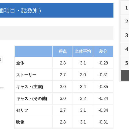
1
価項目・話数別）
2
3
4
得点
全体平均
差分
5
2.8
3.1
-0.29
全体
2.7
3.0
-0.31
ストーリー
3.0
3.4
-0.35
キャスト(主演)
3.0
3.2
-0.24
キャスト(その他)
2.7
3.1
-0.34
セリフ
2.8
3.1
-0.31
映像