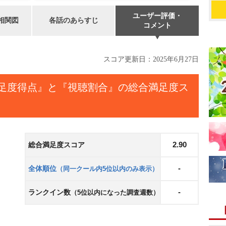
ユーザー評価・
相関図
各話のあらすじ
コメント
スコア更新日：
2025年6月27日
足度得点』と『視聴割合』の総合満足度ス
0
2.90
総合満足度スコア
-
全体順位
（同一クール内5位以内のみ表示）
-
ランクイン数
（5位以内になった調査週数）