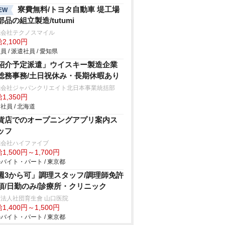
寮費無料/トヨタ自動車 堤工場
EW
部品の組立製造/tutumi
式会社テクノスマイル
2,100円
員 / 派遣社員 / 愛知県
紹介予定派遣」ウイスキー製造企業
総務事務/土日祝休み・長期休暇あり
式会社ジャパンクリエイト北日本事業統括部
1,350円
社員 / 北海道
貨店でのオープニングアプリ案内ス
ッフ
式会社ハイファイブ
1,500円～1,700円
バイト・パート / 東京都
週3から可」調理スタッフ/調理師免許
須/日勤のみ/診療所・クリニック
法人社団育生會 山口医院
1,400円～1,500円
バイト・パート / 東京都