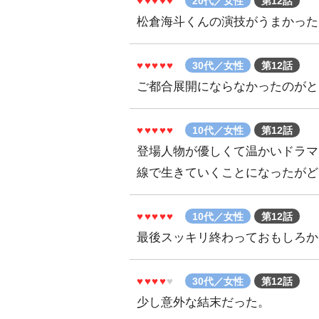
♥♥♥♥♥
20代／女性
第12話
松倉海斗くんの演技がうまかった
♥♥♥♥♥
30代／女性
第12話
ご都合展開にならなかったのがと
♥♥♥♥♥
10代／女性
第12話
登場人物が優しくて温かいドラマ
線で生きていくことになったがど
♥♥♥♥♥
10代／女性
第12話
最後スッキリ終わっておもしろか
♥♥♥♥
♥
30代／女性
第12話
少し意外な結末だった。