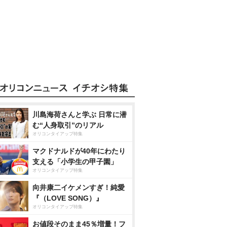
川島海荷さんと学ぶ 日常に潜
む“人身取引”のリアル
オリコンタイアップ特集
マクドナルドが40年にわたり
支える「小学生の甲子園」
オリコンタイアップ特集
向井康二イケメンすぎ！純愛
『（LOVE SONG）』
オリコンタイアップ特集
お値段そのまま45％増量！フ