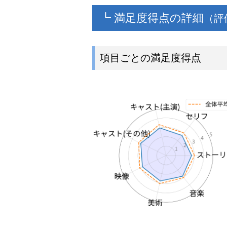
┗ 満足度得点の詳細
（評
項目ごとの満足度得点