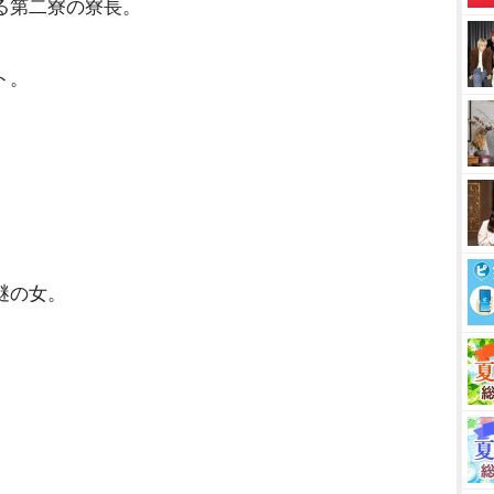
る第二寮の寮長。
ト。
謎の女。