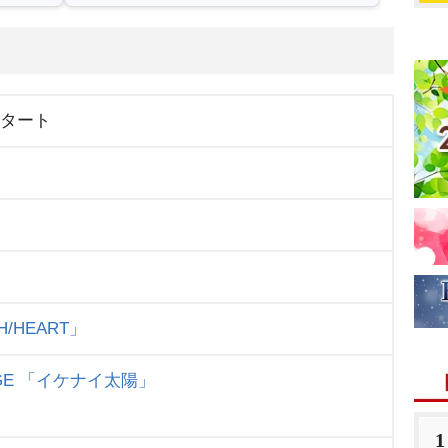
スタート
H/HEART」
GE
「イケナイ太陽」
1