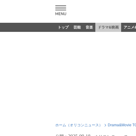
トップ
芸能
音楽
ドラマ&映画
アニメ
ホーム（オリコンニュース）
Drama&Movie T