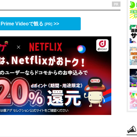
 Prime Videoで観る
>>
[PR]