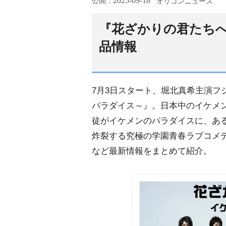
2025-09-18
公開：
オリコンニュース
『花ざかりの君たち
品情報
7月3日スタート、堀北真希主演フ
パラダイス～』。日本中のイケメ
徒がイケメンのパラダイスに、ある
炸裂する究極の学園青春ラブコメデ
など最新情報をまとめて紹介。