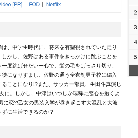
Video
[PR]
FOD
Netflix
2
3
4
稀は、中学生時代に、将来を有望視されていた走り
5
。しかし、佐野はある事件をきっかけに跳ぶことを
一度跳ばせたい一心で、髪の毛をばっさり切り、
生徒になりすまし、佐野の通う全寮制男子校に編入
ることになり!?また、サッカー部員、生田斗真演じ
親友に。しかし、中津はいつしか瑞稀に恋心を抱くよ
男に恋?!乙女の男装入学が巻き起こす大混乱と大波
レずに生活できるのか？