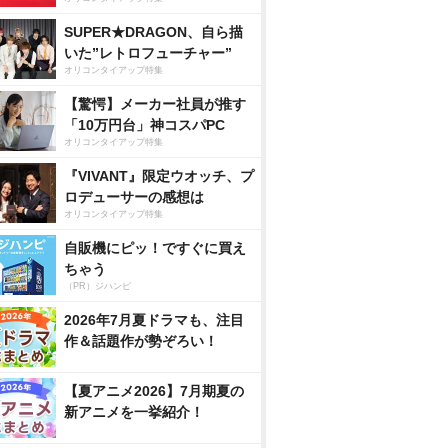
SUPER★DRAGON、自ら描
いた”レトロフューチャー”
オリコンタイアップ特集
【驚愕】メーカー社員が推す
「10万円台」神コスパPC
オリコンタイアップ特集
『VIVANT』限定ウオッチ、プ
ロデューサーの感想は
オリコンタイアップ特集
自販機にピッ！ですぐに買え
ちゃう
（PR）ジハンピ
2026年7月夏ドラマも、注目
作＆話題作が勢ぞろい！
【夏アニメ2026】7月期夏の
新アニメを一挙紹介！