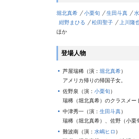
堀北真希
小栗旬
生田斗真
紺野まひる
松田聖子
上川隆
ほか
登場人物
芦屋瑞稀（演：
堀北真希
）
アメリカ帰りの帰国子女。
佐野泉（演：
小栗旬
）
瑞稀（堀北真希）のクラスメー
中津秀一（演：
生田斗真
）
瑞稀（堀北真希）、佐野（小栗
難波南（演：
水嶋ヒロ
）