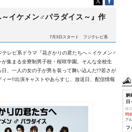
へ～イケメン♂パラダイス～』作
7月3日スタート フジテレビ系
ジテレビ系ドラマ『花ざかりの君たちへ～イケメン♂
ンが集まる全寮制男子校・桜咲学園。そんな全校生
日、一人の女の子が男を装って舞い込んだ!?若さが
ィー!!出演キャストやあらすじ、放送日、配信情報
解
日
株式
時給
アル
フ