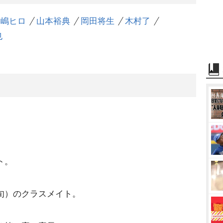
水嶋ヒロ
山本裕典
岡田将生
木村了
也
ト。
旬）のクラスメイト。