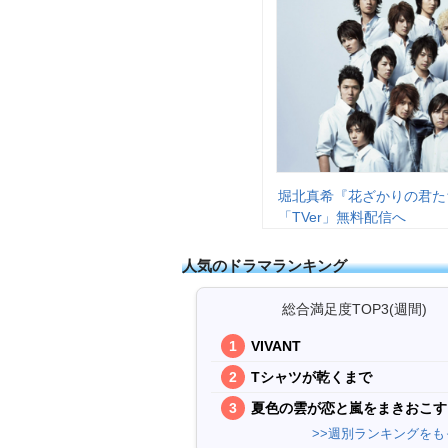
堀北真希『花ざかりの君た
「TVer」無料配信へ
人気のドラマランキング
総合満足度TOP3(週間)
VIVANT
Tシャツが乾くまで
夏色の雲が恋と嵐をまきおこす
>>週別ランキングをも