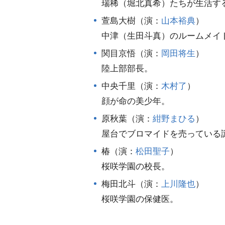
瑞稀（堀北真希）たちが生活す
萱島大樹（演：
山本裕典
）
中津（生田斗真）のルームメイ
関目京悟（演：
岡田将生
）
陸上部部長。
中央千里（演：
木村了
）
顔が命の美少年。
原秋葉（演：
紺野まひる
）
屋台でブロマイドを売っている
椿（演：
松田聖子
）
桜咲学園の校長。
梅田北斗（演：
上川隆也
）
桜咲学園の保健医。