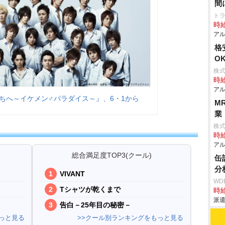
間
ト
時給
アル
格
O
株式
時給
アル
ちへ～イケメン♂パラダイス～』、6・1から
M
業
株式
時給
アル
総合満足度TOP3(クール)
缶
分
VIVANT
WD
Tシャツが乾くまで
時給
派遣
告白－25年目の秘密－
っと見る
>>クール別ランキングをもっと見る