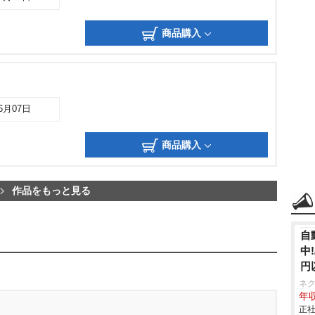
商品購入
06月07日
商品購入
作品をもっと見る
自
中
円
ネ
年収
正社