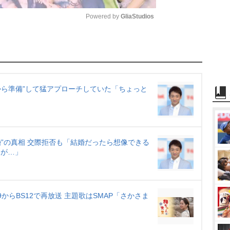
Powered by 
GliaStudios
M
u
t
e
から準備”して猛アプローチしていた「ちょっと
婚”の真相 交際拒否も「結婚だったら想像できる
スが…」
からBS12で再放送 主題歌はSMAP「さかさま