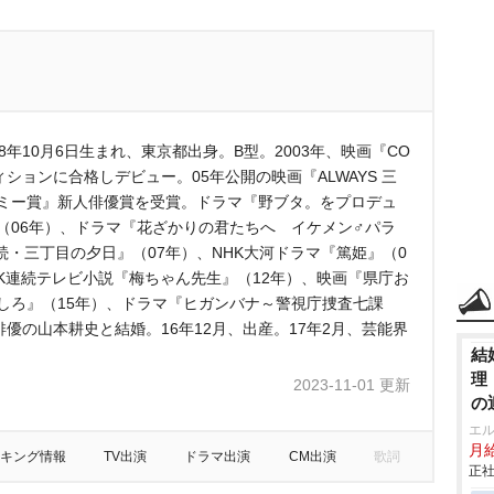
8年10月6日生まれ、東京都出身。B型。2003年、映画『CO
ディションに合格しデビュー。05年公開の映画『ALWAYS 三
デミー賞』新人俳優賞を受賞。ドラマ『野ブタ。をプロデュ
（06年）、ドラマ『花ざかりの君たちへ イケメン♂パラ
 続・三丁目の夕日』（07年）、NHK大河ドラマ『篤姫』（0
HK連続テレビ小説『梅ちゃん先生』（12年）、映画『県庁お
しろ』（15年）、ドラマ『ヒガンバナ～警視庁捜査七課
俳優の山本耕史と結婚。16年12月、出産。17年2月、芸能界
結
理
2023-11-01 更新
の
エ
月給
キング情報
TV出演
ドラマ出演
CM出演
歌詞
正社