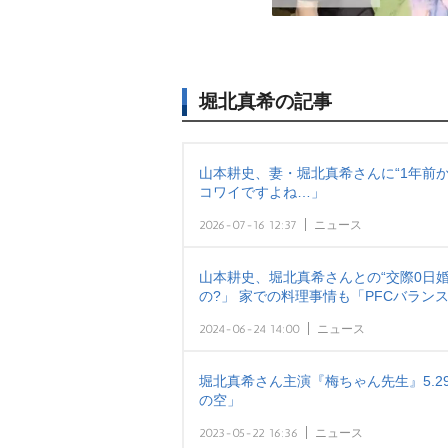
堀北真希の記事
山本耕史、妻・堀北真希さんに“1年前
コワイですよね…」
2026-07-16 12:37
ニュース
山本耕史、堀北真希さんとの“交際0日
の?」 家での料理事情も「PFCバラン
2024-06-24 14:00
ニュース
堀北真希さん主演『梅ちゃん先生』5.29
の空」
2023-05-22 16:36
ニュース