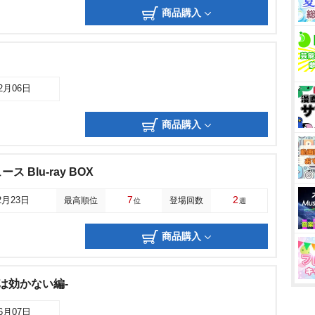
商品購入
12月06日
商品購入
 Blu-ray BOX
7
2
2月23日
最高順位
登場回数
位
週
商品購入
は効かない編-
06月07日