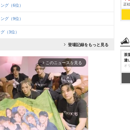
正社
キング（6位）
ング（9位）
グ（3位）
登場記録をもっと見る
茶
違
このニュースを見る
arrow_forward_ios
オ