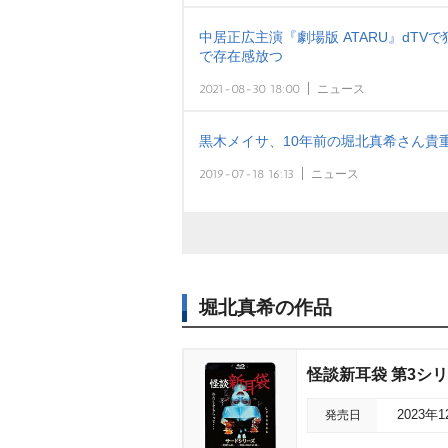
中居正広主演『劇場版 ATARU』dTV
で存在感放つ
2021-08-30 18:00
ニュース
黒木メイサ、10年前の堀北真希さん貴
2019-07-18 16:13
ニュース
堀北真希の作品
怪談新耳袋 第3シ
発売日
2023年