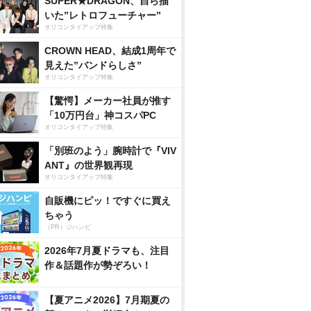
SUPER★DRAGON、自ら描
いた”レトロフューチャー”
オリコンタイアップ特集
CROWN HEAD、結成1周年で
見えた”バンドらしさ”
オリコンタイアップ特集
【驚愕】メーカー社員が推す
「10万円台」神コスパPC
オリコンタイアップ特集
「別班のよう」腕時計で『VIV
ANT』の世界観再現
オリコンタイアップ特集
自販機にピッ！ですぐに買え
ちゃう
（PR）ジハンピ
2026年7月夏ドラマも、注目
作＆話題作が勢ぞろい！
【夏アニメ2026】7月期夏の