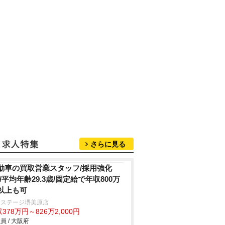
さらに見る
動車の買取営業スタッフ/採用強化
!/平均年齢29.3歳/固定給で年収800万
以上も可
クステージ堺美原店
378万円～826万2,000円
員 / 大阪府