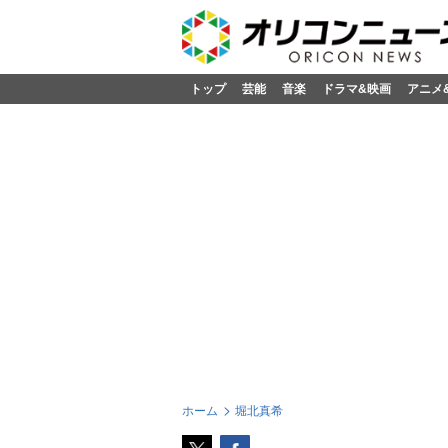
トップ
芸能
音楽
ドラマ&映画
アニメ
ホーム
堀北真希