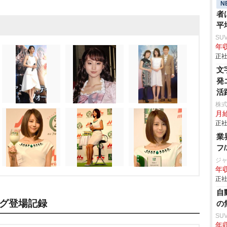
N
者
平
SU
年収
正社
文
発
活
株式
月
正社
業
フ
ジ
年収
正社
自
グ登場記録
の
SU
年収