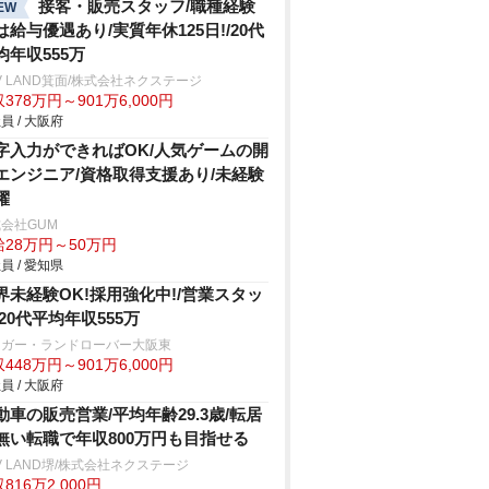
接客・販売スタッフ/職種経験
EW
は給与優遇あり/実質年休125日!/20代
均年収555万
V LAND箕面/株式会社ネクステージ
378万円～901万6,000円
員 / 大阪府
字入力ができればOK/人気ゲームの開
エンジニア/資格取得支援あり/未経験
躍
会社GUM
給28万円～50万円
員 / 愛知県
界未経験OK!採用強化中!/営業スタッ
/20代平均年収555万
ャガー・ランドローバー大阪東
448万円～901万6,000円
員 / 大阪府
動車の販売営業/平均年齢29.3歳/転居
無い転職で年収800万円も目指せる
V LAND堺/株式会社ネクステージ
816万2,000円