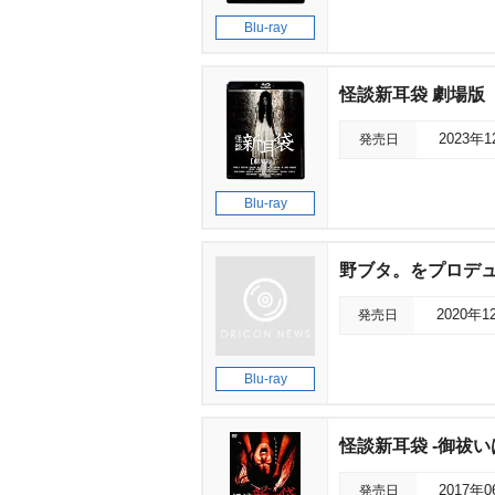
Blu-ray
怪談新耳袋 劇場版
発売日
2023年
Blu-ray
野ブタ。をプロデュース
発売日
2020年1
Blu-ray
怪談新耳袋 -御祓い
発売日
2017年