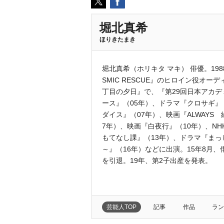
堀北真希
ほりきたまき
堀北真希（ホリキタ マキ） 俳優。198
SMIC RESCUE』のヒロイン役オー
丁目の夕日』で、『第29回日本アカ
ース』（05年）、ドラマ『クロサギ』
ダイス』（07年）、映画『ALWAYS
7年）、映画『白夜行』（10年）、N
もてなし課』（13年）、ドラマ『まっ
～』（16年）などに出演。15年8月、
を引退。19年、第2子出産を発表。
芸能人TOP
記事
作品
ラン