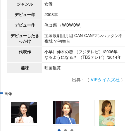
ジャンル
女優
デビュー年
2003年
デビュー作
俺は鰯 （WOWOW）
デビューしたき
宝塚歌劇団月組 CAN-CAN/マンハッタン不
っかけ
夜城 で初舞台
代表作
小早川伸木の恋 （フジテレビ）/2006年
なるようになるさ （TBSテレビ）/2014年
趣味
映画鑑賞
出典：（
VIPタイムズ社
）
画像