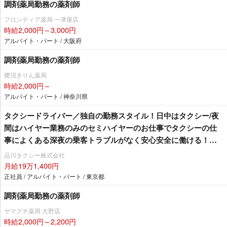
調剤薬局勤務の薬剤師
フロンティア薬局 一津屋店
時給2,000円～3,000円
アルバイト・パート / 大阪府
調剤薬局勤務の薬剤師
鷺沼きりん薬局
時給2,000円～
アルバイト・パート / 神奈川県
タクシードライバー／独自の勤務スタイル！日中はタクシー/夜
間はハイヤー業務のみのセミハイヤーのお仕事でタクシーの仕
事によくある深夜の乗客トラブルがなく安心安全に働ける！
《全員対象》6ヶ月間30万円の給料保障制度あり※規定有《2種免
品川タクシー株式会社
許保有者対象》30万円支給※規定有圧倒的実車率57.2％！「ハイ
月給19万1,400円
ヤー乗務員」「日本航空タクシー配車業務員」「経理事務員」
正社員 / アルバイト・パート / 東京都
も同時急募中
調剤薬局勤務の薬剤師
ヤマグチ薬局 大野店
時給2,000円～2,200円