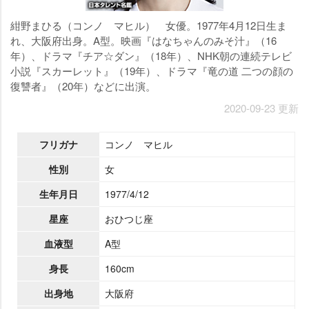
紺野まひる（コンノ マヒル） 女優。1977年4月12日生ま
れ、大阪府出身。A型。映画『はなちゃんのみそ汁』（16
年）、ドラマ『チア☆ダン』（18年）、NHK朝の連続テレビ
小説『スカーレット』（19年）、ドラマ『竜の道 二つの顔の
復讐者』（20年）などに出演。
2020-09-23 更新
フリガナ
コンノ マヒル
性別
女
生年月日
1977/4/12
星座
おひつじ座
血液型
A型
身長
160cm
出身地
大阪府