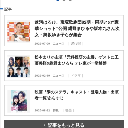
記事
遼河はるひ、宝塚歌劇団82期・同期との“豪
華ショット”公開 紺野まひるや坂本九さん次
女・舞坂ゆき子らが集合
｜SNS発｜
2026-07-09
ニュース
松本まりか主演『元科捜研の主婦』ゲストに工
藤美桜&紺野まひるら テレ東が一挙解禁
｜ドラマ｜
2026-02-19
ニュース
映画『隣のステラ』キャスト・登場人物・出演
者一覧/あらすじ
｜映画｜
2025-08-22
特集
記事をもっと見る