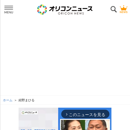
ホーム
紺野まひる
このニュースを見る
arrow_forward_ios