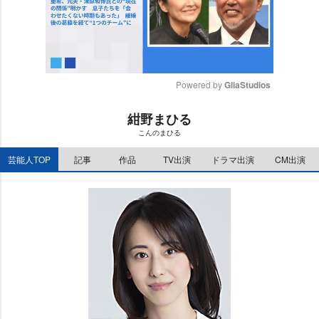
Powered by 
GliaStudios
M
紺野まひる
u
こんのまひる
t
e
芸能人TOP
記事
作品
TV出演
ドラマ出演
CM出演