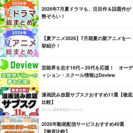
2026年7月夏ドラマも、注目作＆話題作が
勢ぞろい！
【夏アニメ2026】7月期夏の新アニメを一
挙紹介！
芸能界を志す10代～20代を応援！ オーデ
ィション・スクール情報はDeview
漫画読み放題サブスクおすすめ11選【徹底
比較】
オリコン顧客満足度ランキング
2026年動画配信サービスおすすめ40選
【徹底比較】