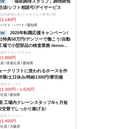
「福祉調理スタッフ」調理師免
EW
必須/シフト相談可/デイサービス
式会社郷美の杜/デイサービス郷美の杜
1,140円
バイト・パート / 愛知県
2025年転職応援キャンペーン!
EW
社特典58万円/デンソーで働こう!自動
工場で小型部品の検査業務 denso
hi
式会社テクノスマイル
1,800円
員 / 派遣社員 / 愛知県
ォークリフトに使われるホースを作
作業/土日休み/時給1300円/寮完備
式会社サンコウ
1,300円～1,625円
社員 / 愛知県
期 工場内クレーンスタッフ/6ヶ月短
 2交替でしっかり稼げる!
式会社トーコー
1,450円
社員 / 大阪府