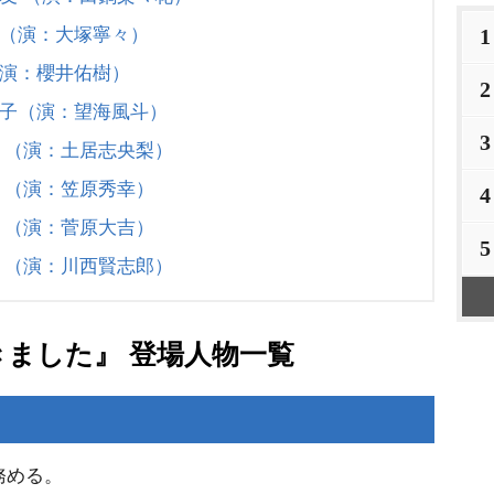
1
（演：大塚寧々）
演：櫻井佑樹）
2
子（演：望海風斗）
3
 （演：土居志央梨）
 （演：笠原秀幸）
4
 （演：菅原大吉）
5
 （演：川西賢志郎）
ました』 登場人物一覧
務める。