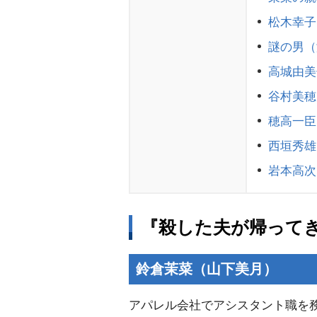
松木幸子
謎の男（
高城由美
谷村美穂
穂高一臣
西垣秀雄
本高次
『殺した夫が帰ってき
鈴倉茉菜（山下美月）
アパレル会社でアシスタント職を