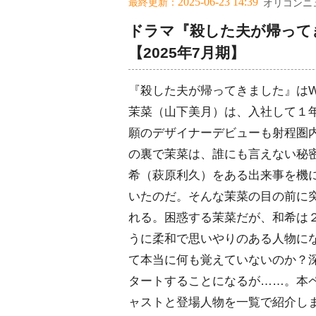
2025-06-23 14:39
最終更新：
オリコンニ
ドラマ『殺した夫が帰って
【2025年7月期】
『殺した夫が帰ってきました』は
茉菜（山下美月）は、入社して１
願のデザイナーデビューも射程圏
の裏で茉菜は、誰にも言えない秘
希（萩原利久）をある出来事を機
いたのだ。そんな茉菜の目の前に
れる。困惑する茉菜だが、和希は
うに柔和で思いやりのある人物にな
て本当に何も覚えていないのか？
タートすることになるが……。本
ャストと登場人物を一覧で紹介し