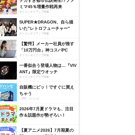
デカすぎ都市伝説発生!?ファ
ミマ45％増量作戦再来
オリコンタイアップ特集
SUPER★DRAGON、自ら描
いた”レトロフューチャー”
オリコンタイアップ特集
【驚愕】メーカー社員が推す
「10万円台」神コスパPC
オリコンタイアップ特集
一番似合う登場人物は…『VIV
ANT』限定ウオッチ
オリコンタイアップ特集
自販機にピッ！ですぐに買え
ちゃう
（PR）ジハンピ
2026年7月夏ドラマも、注目
作＆話題作が勢ぞろい！
【夏アニメ2026】7月期夏の