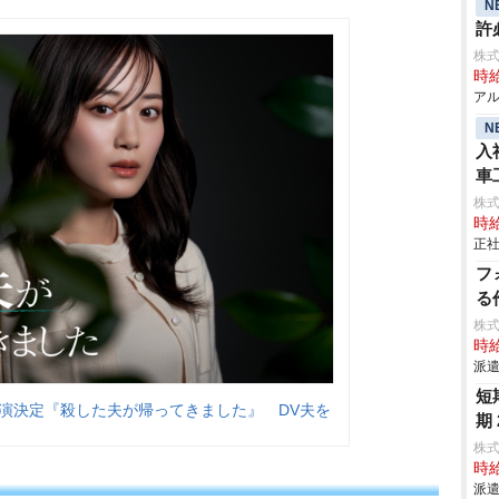
N
許
株
時給
アル
N
入
車
aic
株
時給
正社
フ
る
株
時給
派遣
短
演決定『殺した夫が帰ってきました』 DV夫を
期
株
時給
派遣