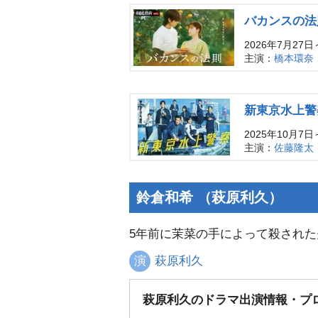
バカンスの法
2026年7月27日
主演：
橋本環奈
新東京水上警
2025年10月7
主演：
佐藤隆太
鈴倉和希 （萩原利久）
5年前に茉菜の手によって殺された
演
萩原利久
萩原利久のドラマ出演情報・プ