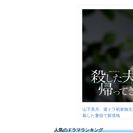
山下美月、連ドラ初単独主
殺した妻役で新境地
人気のドラマランキング