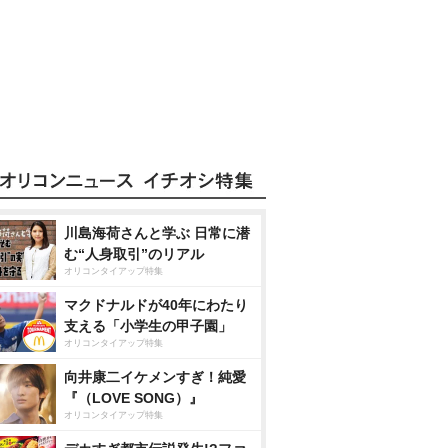
川島海荷さんと学ぶ 日常に潜
む“人身取引”のリアル
オリコンタイアップ特集
マクドナルドが40年にわたり
支える「小学生の甲子園」
オリコンタイアップ特集
向井康二イケメンすぎ！純愛
『（LOVE SONG）』
オリコンタイアップ特集