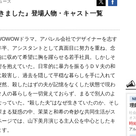
ュース
きました』登場人物・キャスト一覧
WOWOWドラマ。アパレル会社でデザイナーを志す
年半、アシスタントとして真面目に努力を重ね、念
内に収めて希望に胸を躍らせる若手社員。しかしそ
密を抱えていた。日常的に暴力を振るうＤＶ夫の和
に殺害し、過去を隠して平穏な暮らしを手に入れて
突然、殺したはずの夫が記憶をなくした状態で現わ
２人の暮らしを一切覚えておらず、まるで別人のよ
N
っていた。“殺した夫”はなぜ生きていたのか、そし
理
深まる疑惑の中、茉菜と和希の奇妙な共同生活がス
社会
オ
ページでは、山下美月演じる主人公を中心としたキ
時給
アル
ます。