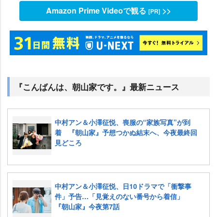
Amazon Prime Videoで観る
>>
[PR]
『こんばんは、朝山家です。』最新ニュース
中村アン＆小澤征悦、喪服の“家族写真”が到
着 『朝山家』予想つかぬ結末へ、今夜最終回
見どころ
中村アン＆小澤征悦、日10ドラマで「衝撃事
件」予告…「見覚えのない番号から着信」
『朝山家』今夜第7話