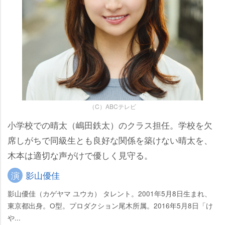
（C）ABCテレビ
小学校での晴太（嶋田鉄太）のクラス担任。学校を欠
席しがちで同級生とも良好な関係を築けない晴太を、
木本は適切な声がけで優しく見守る。
演
影山優佳
影山優佳（カゲヤマ ユウカ） タレント。2001年5月8日生まれ、
東京都出身。O型。プロダクション尾木所属。2016年5月8日「け
...