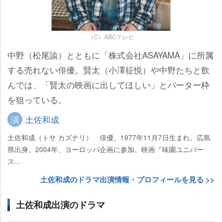
（C）ABCテレビ
中野（松尾諭）とともに「株式会社ASAYAMA」に所属
する売れない俳優。賢太（小澤征悦）や中野たちと飲
んでは、「賢太の映画に出してほしい」とバーター枠
を狙っている。
演
土佐和成
土佐和成（トサ カズナリ） 俳優。1977年11月7日生まれ、広島
県出身。2004年、ヨーロッパ企画に参加。映画『味園ユニバー
ス...
土佐和成のドラマ出演情報・プロフィールを見る >>
土佐和成出演のドラマ