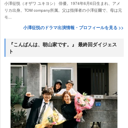
小澤征悦（オザワ ユキヨシ） 俳優。1974年6月6日生まれ、アメ
リカ出身。TOM company所属。父は指揮者の小澤征爾で、母は元
モ...
小澤征悦のドラマ出演情報・プロフィールを見る >>
『こんばんは、朝山家です。』 最終回ダイジェス
ト