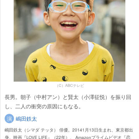
（C）ABCテレビ
長男。朝子（中村アン）と賢太（小澤征悦）を振り回
し、二人の衝突の原因にもなる。
演
嶋田鉄太
嶋田鉄太（シマダ テッタ） 俳優。20141月13日生まれ、東京都出
身。映画『LOVE LIFE』（22年）、 Amazonプライムビデオ『恋