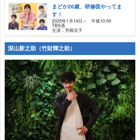
まどか26歳、研修医やってま
す！
2025年1月14日～ 午後10:00
TBS系
主演：芳根京子
深山新之助（竹財輝之助）