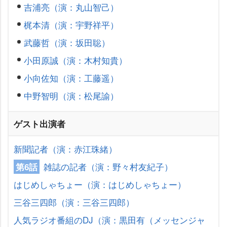
吉浦亮（演：丸山智己）
梶本清（演：宇野祥平）
武藤哲（演：坂田聡）
小田原誠（演：木村知貴）
小向佐知（演：工藤遥）
中野智明（演：松尾諭）
ゲスト出演者
新聞記者（演：赤江珠緒）
雑誌の記者（演：野々村友紀子）
第6話
はじめしゃちょー（演：はじめしゃちょー）
三谷三四郎（演：三谷三四郎）
人気ラジオ番組のDJ（演：黒田有（メッセンジャ