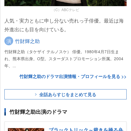
（C）ABCテレビ
人気・実力ともに申し分ない売れっ子俳優。最近は海
外進出にも目を向けている。
演
竹財輝之助
竹財輝之助（タケザイ テルノスケ） 俳優。1980年4月7日生ま
れ、熊本県出身。O型。スターダストプロモーション所属。2004
年、...
竹財輝之助のドラマ出演情報・プロフィールを見る >>
全話あらすじをまとめて見る
竹財輝之助出演のドラマ
ブラックトリック～裁きを操る弁