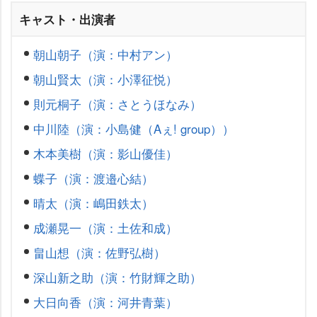
キャスト・出演者
朝山朝子（演：中村アン）
朝山賢太（演：小澤征悦）
則元桐子（演：さとうほなみ）
中川陸（演：小島健（Aぇ! group））
木本美樹（演：影山優佳）
蝶子（演：渡邉心結）
晴太（演：嶋田鉄太）
成瀬晃一（演：土佐和成）
畠山想（演：佐野弘樹）
深山新之助（演：竹財輝之助）
大日向香（演：河井青葉）