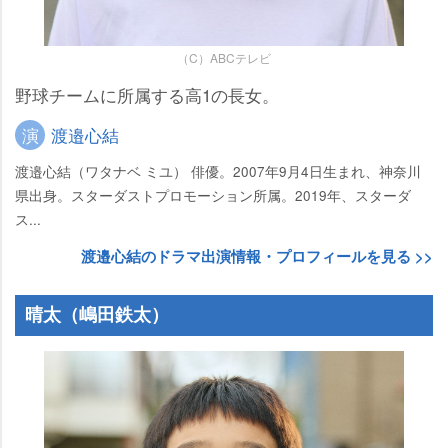
（C）ABCテレビ
野球チームに所属する高1の長女。
演
渡邉心結
渡邉心結（ワタナベ ミユ） 俳優。2007年9月4日生まれ、神奈川
県出身。スターダストプロモーション所属。2019年、スターダ
ス...
渡邉心結のドラマ出演情報・プロフィールを見る >>
晴太（嶋田鉄太）