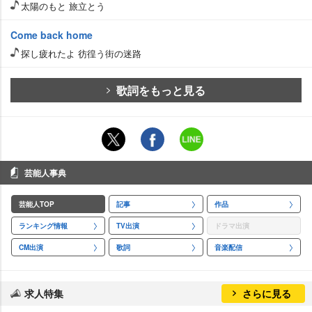
太陽のもと 旅立とう
Come back home
探し疲れたよ 彷徨う街の迷路
歌詞をもっと見る
芸能人事典
芸能人TOP
記事
作品
ランキング情報
TV出演
ドラマ出演
CM出演
歌詞
音楽配信
求人特集
さらに見る