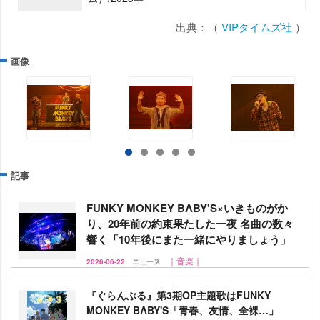
出典：（
VIPタイムズ社
）
画像
記事
FUNKY MONKEY BΛBY'S×いきものがか
り、20年前の約束果たした一夜 名曲の数々
響く「10年後にまた一緒にやりましょう」
｜音楽｜
2026-06-22
ニュース
『ぐらんぶる』第3期OP主題歌はFUNKY
MONKEY BΛBY'S「青春、友情、全裸…」