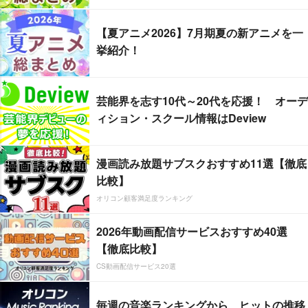
【夏アニメ2026】7月期夏の新アニメを一
挙紹介！
芸能界を志す10代～20代を応援！ オーデ
ィション・スクール情報はDeview
漫画読み放題サブスクおすすめ11選【徹底
比較】
オリコン顧客満足度ランキング
2026年動画配信サービスおすすめ40選
【徹底比較】
CS動画配信サービス20選
毎週の音楽ランキングから、ヒットの推移