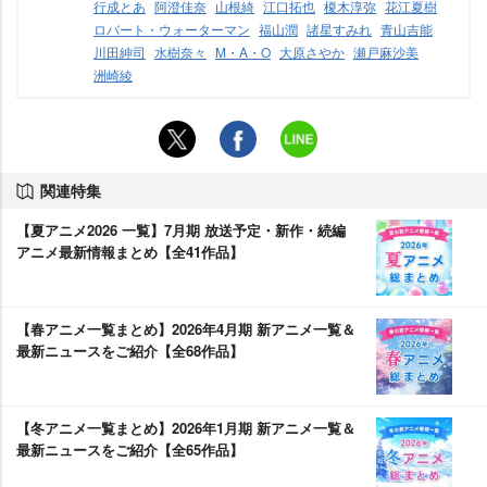
行成とあ
阿澄佳奈
山根綺
江口拓也
榎木淳弥
花江夏樹
ロバート・ウォーターマン
福山潤
諸星すみれ
青山吉能
川田紳司
水樹奈々
M・A・O
大原さやか
瀬戸麻沙美
洲崎綾
関連特集
【夏アニメ2026 一覧】7月期 放送予定・新作・続編
アニメ最新情報まとめ【全41作品】
【春アニメ一覧まとめ】2026年4月期 新アニメ一覧＆
最新ニュースをご紹介【全68作品】
【冬アニメ一覧まとめ】2026年1月期 新アニメ一覧＆
最新ニュースをご紹介【全65作品】