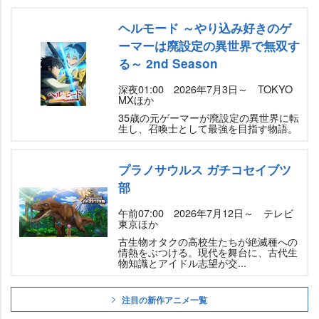
ヘルモード ～やり込み好きのゲ
ーマーは廃設定の異世界で無双す
る～ 2nd Season
深夜01:00 2026年7月3日～ TOKYO
MXほか
35歳の元ゲーマーが廃設定の異世界に転
生し、召喚士として最強を目指す物語。
プラノサウルス ガチコセイブツ
部
午前07:00 2026年7月12日～ テレビ
東京ほか
古生物オタクの高校生たちが絶滅種への
情熱をぶつける。現代を舞台に、古代生
物知識とアイドル志望が交...
注目の新作アニメ一覧