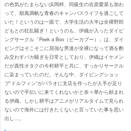
の色気がたまらない浜岡梓、同級生の吉原愛菜も加わ
って、順風満帆な青春のキャンパスライフを過ごして
いた！というのは一面で、大学生活の大半は全裸野郎
どもとの狂乱騒ぎ！というのも、伊織が入ったダイビ
ングサークル「Peek a Boo（ピーカブー）」は、ダイ
ビングはそこそこに屈強な男達が全裸になって酒を酌
み交わすバカ騒ぎを日常としており、伊織はイケメン
だが真性オタクの今村耕平と共に、すっかりサークル
に染まっていたのだ。そんな中、ダイビングショッ
プ“ドルフィン”がパラオに支店を作ったが人手が足り
ないので手伝いに来てくれないかと奈々華から頼まれ
る伊織。しかし耕平はアニメがリアルタイムで見られ
ないので海外には行きたくないと言っていた事を思い
出し…。