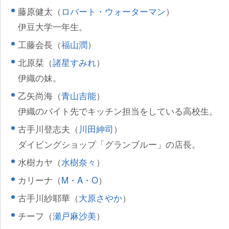
藤原健太（
ロバート・ウォーターマン
）
伊豆大学一年生。
工藤会長（
福山潤
）
北原栞（
諸星すみれ
）
伊織の妹。
乙矢尚海（
青山吉能
）
伊織のバイト先でキッチン担当をしている高校生。
古手川登志夫（
川田紳司
）
ダイビングショップ「グランブルー」の店長。
水樹カヤ（
水樹奈々
）
カリーナ（
M・A・O
）
古手川紗耶華（
大原さやか
）
チーフ（
瀬戸麻沙美
）