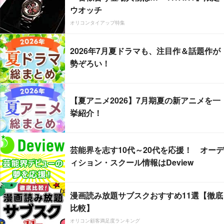
ウオッチ
オリコンタイアップ特集
2026年7月夏ドラマも、注目作＆話題作が
勢ぞろい！
【夏アニメ2026】7月期夏の新アニメを一
挙紹介！
芸能界を志す10代～20代を応援！ オーデ
ィション・スクール情報はDeview
漫画読み放題サブスクおすすめ11選【徹底
比較】
オリコン顧客満足度ランキング