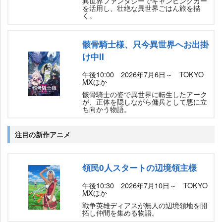
異世界ファンタジーでキャンピングカー
を活用し、壮絶な異世界ごはん旅を描
く。
骸骨騎士様、只今異世界へお出掛
け中II
午後10:00 2026年7月6日～ TOKYO
MXほか
骸骨騎士の姿で異世界に転生したアーク
が、正体を隠しながら傭兵として悪に立
ち向かう物語。
注目の新作アニメ
領民0人スタートの辺境領主様
午後10:30 2026年7月10日～ TOKYO
MXほか
戦争英雄ディアスが無人の辺境領地を開
拓し仲間を集める物語。