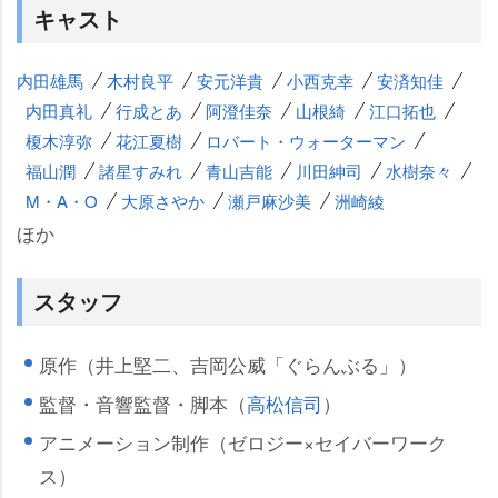
キャスト
内田雄馬
木村良平
安元洋貴
小西克幸
安済知佳
内田真礼
行成とあ
阿澄佳奈
山根綺
江口拓也
榎木淳弥
花江夏樹
ロバート・ウォーターマン
福山潤
諸星すみれ
青山吉能
川田紳司
水樹奈々
M・A・O
大原さやか
瀬戸麻沙美
洲崎綾
ほか
スタッフ
原作（井上堅二、吉岡公威「ぐらんぶる」）
監督・音響監督・脚本（
高松信司
）
アニメーション制作（ゼロジー×セイバーワーク
ス）