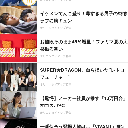
イケメンてんこ盛り！尊すぎる男子の純情
ラブに胸キュン
オリコンタイアップ特集
お値段そのまま45％増量！ファミマ夏の大
盤振る舞い
オリコンタイアップ特集
SUPER★DRAGON、自ら描いた”レトロ
フューチャー”
オリコンタイアップ特集
【驚愕】メーカー社員が推す「10万円台」
神コスパPC
オリコンタイアップ特集
一番似合う登場人物は…『VIVANT』限定