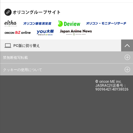
PC版に切り替え
禁無断複写転載
クッキーの使用について
© oricon ME inc.
JASRAC許諾番号：
9009642140Y38026