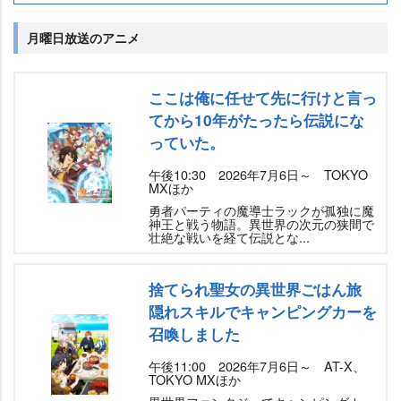
月曜日放送のアニメ
ここは俺に任せて先に行けと言っ
てから10年がたったら伝説にな
っていた。
午後10:30 2026年7月6日～ TOKYO
MXほか
勇者パーティの魔導士ラックが孤独に魔
神王と戦う物語。異世界の次元の狭間で
壮絶な戦いを経て伝説とな...
捨てられ聖女の異世界ごはん旅
隠れスキルでキャンピングカーを
召喚しました
午後11:00 2026年7月6日～ AT-X、
TOKYO MXほか