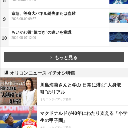
8
2026-08-08 12:00
京急、等身大パネル紛失または盗難
9
2026-08-09 09:57
ちいかわ役“気づき”の違いを意識
10
2026-08-07 12:00
もっと見る
オリコンニュース イチオシ特集
川島海荷さんと学ぶ 日常に潜む“人身取
引”のリアル
オリコンタイアップ特集
マクドナルドが40年にわたり支える「小学
生の甲子園」
オリコンタイアップ特集