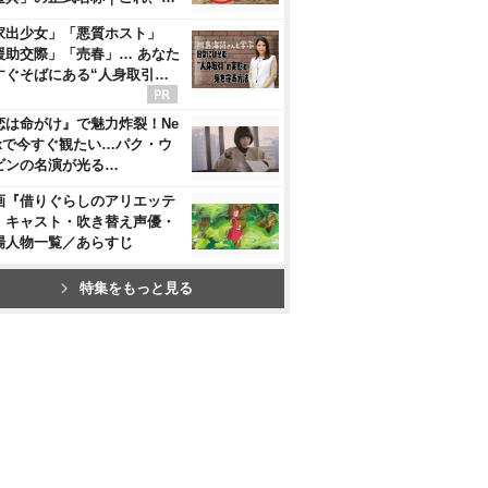
家出少女」「悪質ホスト」
援助交際」「売春」… あなた
すぐそばにある“人身取引…
恋は命がけ』で魅力炸裂！Ne
flixで今すぐ観たい…パク・ウ
ビンの名演が光る…
画『借りぐらしのアリエッテ
』キャスト・吹き替え声優・
場人物一覧／あらすじ
特集をもっと見る