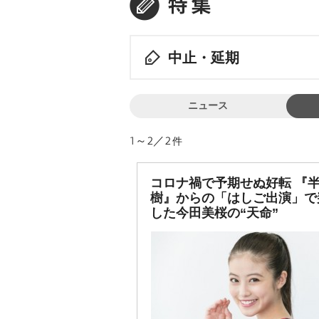
中止・延期
ニュース
1～2／2
件
コロナ禍で予期せぬ好転 『
樹』からの「はしご出演」で
した今田美桜の“天命”