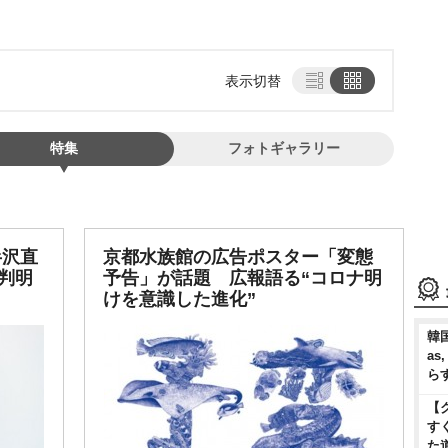
表示切替
特集
フォトギャラリー
半沢直
京都水族館の広告ポスター「変態
判明
予告」が話題 広報語る“コロナ明
けを意識した進化”
韓国
as
ら
【
す
た