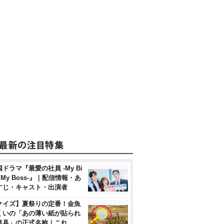
ドラマ『最愛の社員 -My Bi
, My Boss-』｜配信情報・あ
すじ・キャスト・出演者
クイズ】夏祭りの定番！金魚
くいの「あの薄い紙が貼られ
道具」の正式名称｜これ、…