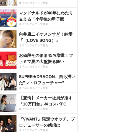
オリコンタイアップ特集
マクドナルドが40年にわたり
支える「小学生の甲子園」
オリコンタイアップ特集
向井康二イケメンすぎ！純愛
『（LOVE SONG）』
オリコンタイアップ特集
お値段そのまま45％増量！フ
ァミマ夏の大盤振る舞い
オリコンタイアップ特集
SUPER★DRAGON、自ら描い
た”レトロフューチャー”
オリコンタイアップ特集
【驚愕】メーカー社員が推す
「10万円台」神コスパPC
オリコンタイアップ特集
『VIVANT』限定ウオッチ、プ
ロデューサーの感想は
オリコンタイアップ特集