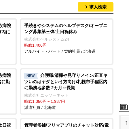
求人検索
/病院
手続きやシステムのヘルプデスク/オープニ
ング募集第三弾/土日祝休み
市内に
株式会社ベルシステム24
時給1,400円
アルバイト・パート / 契約社員 / 北海道
/病院
介護職/清掃や見守りメイン/正直キ
NEW
内に勤
ツいのはヤダという方向け/札幌市手稲区内
に勤務地多数 2カ月～長期
株式会社ニッソーネット
時給1,350円～1,937円
派遣社員 / 北海道
1
土日祝
管理者候補/フリマアプリのチャット対応/電