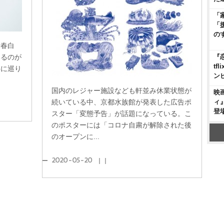
「
「
の
青春白
『
いるのが
t
事に巡り
ン
国内のレジャー施設なども軒並み休業状態が
映
ィ
続いている中、京都水族館が発表した広告ポ
登
スター「変態予告」が話題になっている。こ
のポスターには「コロナ自粛が解除された後
のオープンに...
2020-05-20
｜｜