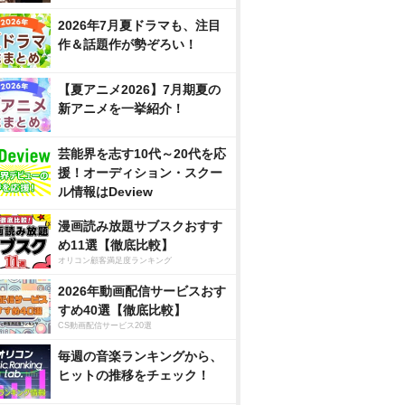
2026年7月夏ドラマも、注目
作＆話題作が勢ぞろい！
【夏アニメ2026】7月期夏の
新アニメを一挙紹介！
芸能界を志す10代～20代を応
援！オーディション・スクー
ル情報はDeview
漫画読み放題サブスクおすす
め11選【徹底比較】
オリコン顧客満足度ランキング
2026年動画配信サービスおす
すめ40選【徹底比較】
CS動画配信サービス20選
毎週の音楽ランキングから、
ヒットの推移をチェック！