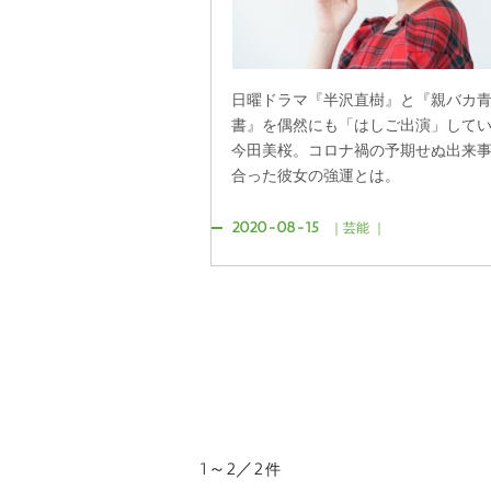
日曜ドラマ『半沢直樹』と『親バカ
書』を偶然にも「はしご出演」して
今田美桜。コロナ禍の予期せぬ出来
合った彼女の強運とは。
2020-08-15
｜芸能 ｜
1～2／2
件