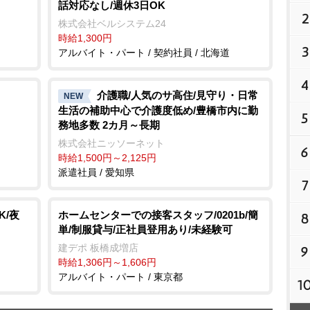
話対応なし/週休3日OK
2
株式会社ベルシステム24
時給1,300円
3
アルバイト・パート / 契約社員 / 北海道
4
介護職/人気のサ高住/見守り・日常
NEW
生活の補助中心で介護度低め/豊橋市内に勤
5
務地多数 2カ月～長期
株式会社ニッソーネット
6
時給1,500円～2,125円
派遣社員 / 愛知県
7
K/夜
ホームセンターでの接客スタッフ/0201b/簡
8
単/制服貸与/正社員登用あり/未経験可
建デポ 板橋成増店
9
時給1,306円～1,606円
アルバイト・パート / 東京都
1