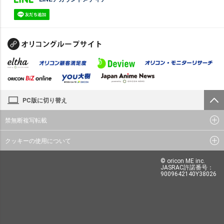
PC版に切り替え
禁無断複写転載
クッキーの使用について
© oricon ME inc.
JASRAC許諾番号：
9009642140Y38026