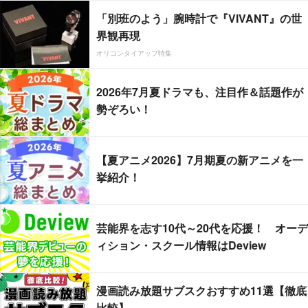
「別班のよう」腕時計で『VIVANT』の世
界観再現
オリコンタイアップ特集
2026年7月夏ドラマも、注目作＆話題作が
勢ぞろい！
【夏アニメ2026】7月期夏の新アニメを一
挙紹介！
芸能界を志す10代～20代を応援！ オーデ
ィション・スクール情報はDeview
漫画読み放題サブスクおすすめ11選【徹底
比較】