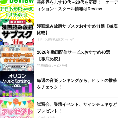
芸能界を志す10代～20代を応援！ オーデ
ィション・スクール情報はDeview
漫画読み放題サブスクおすすめ11選【徹底
比較】
オリコン顧客満足度ランキング
2026年動画配信サービスおすすめ40選
【徹底比較】
CS動画配信サービス20選
毎週の音楽ランキングから、ヒットの推移
をチェック！
試写会、登壇イベント、サインチェキなど
プレゼント！
プレゼント特集