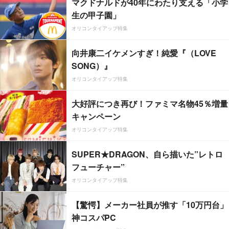
マクドナルドが40年にわたり支える「小学
生の甲子園」
オリコンタイアップ特集
向井康二イケメンすぎ！純愛『（LOVE
SONG）』
オリコンタイアップ特集
大好評につき再び！ファミマ名物45％増量
キャンペーン
オリコンタイアップ特集
SUPER★DRAGON、自ら描いた”レトロ
フューチャー”
オリコンタイアップ特集
【驚愕】メーカー社員が推す「10万円台」
神コスパPC