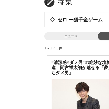
ゼロ 一獲千金ゲーム
ニュース
1～3／3
件
“清潔感×ダメ男”の絶妙な塩
進 間宮祥太朗が魅せる「夢
ちダメ男」