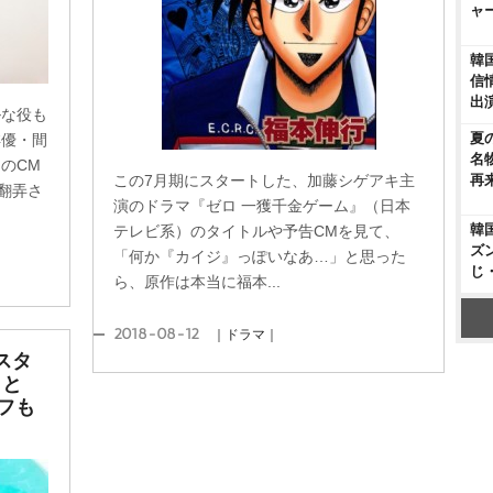
ャ
韓
信
出
な役も
夏
優・間
名
のCM
再
この7月期にスタートした、加藤シゲアキ主
翻弄さ
演のドラマ『ゼロ 一獲千金ゲーム』（日本
韓
テレビ系）のタイトルや予告CMを見て、
ズ
「何か『カイジ』っぽいなあ…」と思った
じ
ら、原作は本当に福本...
2018-08-12
｜ドラマ｜
スタ
まと
ラフも