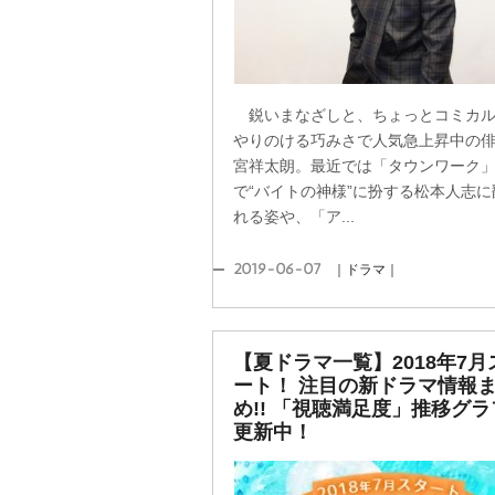
鋭いまなざしと、ちょっとコミカル
りのける巧みさで人気急上昇中の俳
宮祥太朗。最近では「タウンワーク」
で“バイトの神様”に扮する松本人志に
れる姿や、「ア...
2019-06-07
｜ドラマ｜
【夏ドラマ一覧】2018年7月
ート！ 注目の新ドラマ情報
め!! 「視聴満足度」推移グ
更新中！