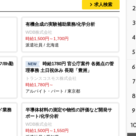
求人検索
2
3
有機合成の実験補助業務/化学分析
WDB株式会社
4
時給1,500円～1,700円
派遣社員 / 北海道
5
/8h勤
時給1780円 官公庁案件 各拠点の管
NEW
6
理事務 土日祝休み 長期「豊洲」
トランスコスモス株式会社
7
時給1,780円～
アルバイト・パート / 東京都
8
9
ド業務
半導体材料の測定や物性の評価など開発サ
ポート/化学分析
1
WDB株式会社
時給1,500円～1,550円