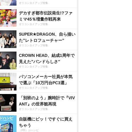
オリコンタイアップ特集
デカすぎ都市伝説発生!?ファ
ミマ45％増量作戦再来
オリコンタイアップ特集
SUPER★DRAGON、自ら描い
た”レトロフューチャー”
オリコンタイアップ特集
CROWN HEAD、結成1周年で
見えた”バンドらしさ”
オリコンタイアップ特集
パソコンメーカー社員が本気
で選ぶ「10万円台PC3選」
オリコンタイアップ特集
「別班のよう」腕時計で『VIV
ANT』の世界観再現
オリコンタイアップ特集
自販機にピッ！ですぐに買え
ちゃう
（PR）ジハンピ