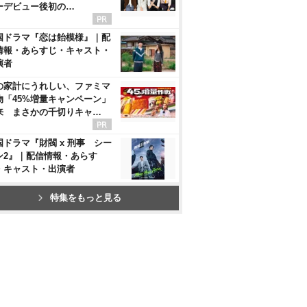
ーデビュー後初の…
国ドラマ『恋は飴模様』｜配
情報・あらすじ・キャスト・
演者
の家計にうれしい、ファミマ
物「45%増量キャンペーン」
来 まさかの千切りキャ…
国ドラマ『財閥 x 刑事 シー
ン2』｜配信情報・あらす
・キャスト・出演者
特集をもっと見る