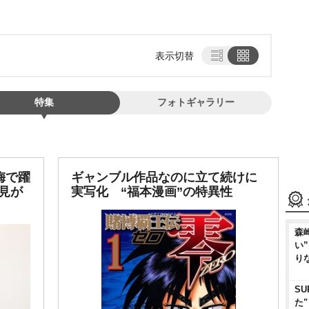
表示切替
特集
フォトギャラリー
梅で躍
ギャンブル作品なのに立て続けに
見が
実写化 “福本漫画”の特異性
森
い
り
SU
た