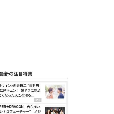
崎ウィン×向井康二 “両片思
”に胸キュン！ 韓ドラに物足
なくなった人こそ沼る…
PER★DRAGON、自ら描い
"レトロフューチャー" メジ