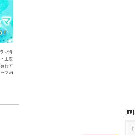
ドラマ情
ス・主題
が発行す
ドラマ満
1