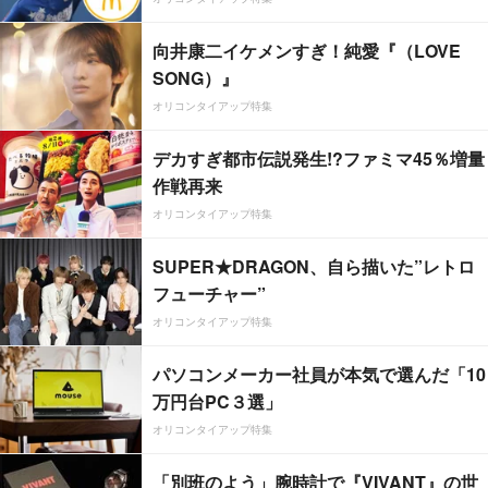
向井康二イケメンすぎ！純愛『（LOVE
SONG）』
オリコンタイアップ特集
デカすぎ都市伝説発生!?ファミマ45％増量
作戦再来
オリコンタイアップ特集
SUPER★DRAGON、自ら描いた”レトロ
フューチャー”
オリコンタイアップ特集
パソコンメーカー社員が本気で選んだ「10
万円台PC３選」
オリコンタイアップ特集
「別班のよう」腕時計で『VIVANT』の世