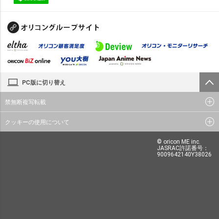
PC版に切り替え
禁無断複写転載
クッキーの使用について
© oricon ME inc.
JASRAC許諾番号：
9009642140Y38026