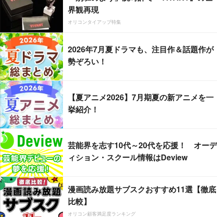
界観再現
オリコンタイアップ特集
2026年7月夏ドラマも、注目作＆話題作が
勢ぞろい！
【夏アニメ2026】7月期夏の新アニメを一
挙紹介！
芸能界を志す10代～20代を応援！ オーデ
ィション・スクール情報はDeview
漫画読み放題サブスクおすすめ11選【徹底
比較】
オリコン顧客満足度ランキング