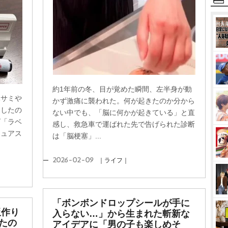
約1年前の冬、目が覚めた瞬間、左半身が動
ハサミ
かず激痛に襲われた。何が起きたのか分から
目したの
ない中でも、「脳に何かが起きている」と直
ズ「ラベ
感し、救急車で運ばれた先で告げられた診断
キュアス
は「脳梗塞」...
2026-02-09
｜ライフ｜
「ボンボンドロップシールが手に
飯作り
入らない…」から生まれた斬新な
たの
アイデアに「男の子も楽しめそ