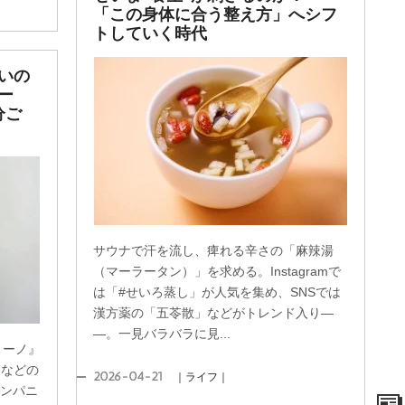
「この身体に合う整え方」へシフ
トしていく時代
いの
ー
分ご
サウナで汗を流し、痺れる辛さの「麻辣湯
（マーラータン）」を求める。Instagramで
は「#せいろ蒸し」が人気を集め、SNSでは
漢方薬の「五苓散」などがトレンド入り―
―。一見バラバラに見...
リーノ』
』などの
2026-04-21
｜ライフ｜
カンパニ