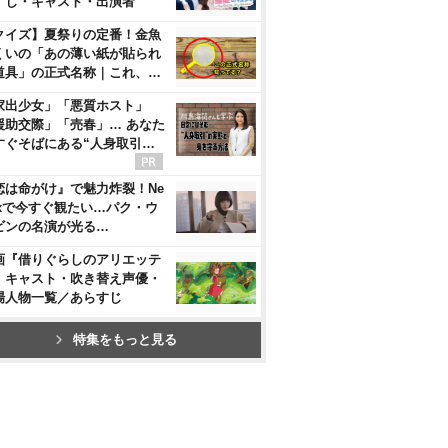
すじ・キャスト・出演者
クイズ】夏祭りの定番！金魚
くいの「あの薄い紙が貼られ
道具」の正式名称｜これ、…
家出少女」「悪質ホスト」
援助交際」「売春」… あなた
すぐそばにある“人身取引…
恋は命がけ』で魅力炸裂！Ne
flixで今すぐ観たい…パク・ウ
ビンの名演が光る…
画『借りぐらしのアリエッテ
』キャスト・吹き替え声優・
場人物一覧／あらすじ
特集をもっと見る