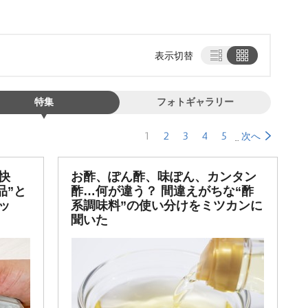
表示切替
特集
フォトギャラリー
1
2
3
4
5
次へ
快
お酢、ぽん酢、味ぽん、カンタン
品”と
酢…何が違う？ 間違えがちな“酢
ッ
系調味料”の使い分けをミツカンに
聞いた