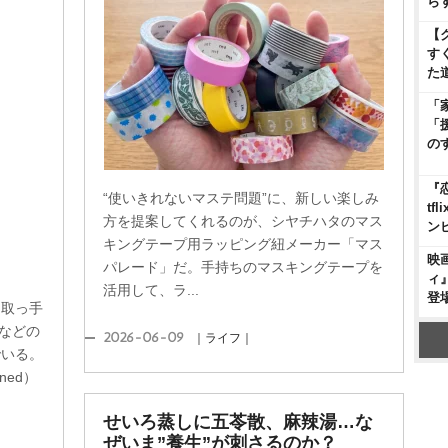
ら
【
す
た
「
「
の
『
“使いきれないマステ問題”に、新しい楽しみ
t
方を提案してくれるのが、シヤチハタのマス
ン
キングテープ用ラッピング紐メーカー「マス
映
パレード」だ。手持ちのマスキングテープを
ィ
活用して、ラ...
登
、取っ手
sなどの
2026-06-09
｜ライフ｜
でいる。
ned）
せいろ蒸しに五苓散、麻辣湯…な
ぜいま”養生”が刺さるのか？