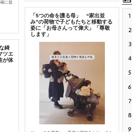
的確に捉
1
「5つの命を護る母」 “家出並
み”の荷物で子どもたちと移動する
姿に「お母さんって偉大」「尊敬
2
します」
3
な綺
マツエ
4
性が体
5
6
7
8
9