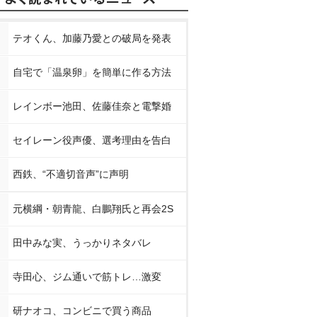
テオくん、加藤乃愛との破局を発表
自宅で「温泉卵」を簡単に作る方法
レインボー池田、佐藤佳奈と電撃婚
セイレーン役声優、選考理由を告白
西鉄、“不適切音声”に声明
元横綱・朝青龍、白鵬翔氏と再会2S
田中みな実、うっかりネタバレ
寺田心、ジム通いで筋トレ…激変
研ナオコ、コンビニで買う商品