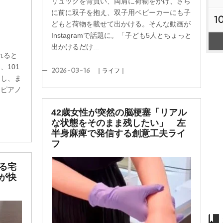
リュックを背負い、両肩に荷物をかけ、さら
に前に双子を抱え、双子用ベビーカーにも子
1
どもと荷物を載せて出かける。そんな動画が
Instagramで話題に。「子ども5人とちょっと
出かけるだけ...
れると
101
2026-03-16
｜ライフ｜
なし、ま
にピアノ
42歳女性が突然の脳梗塞「リアル
な状態をそのまま残したい」 左
半身麻痺で発信する創意工夫ライ
フ
る宅
が快