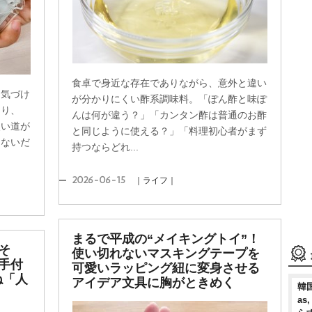
食卓で身近な存在でありながら、意外と違い
。気づけ
が分かりにくい酢系調味料。「ぽん酢と味ぽ
あり、
んは何が違う？」「カンタン酢は普通のお酢
使い道が
と同じように使える？」「料理初心者がまず
はないだ
持つならどれ...
2026-06-15
｜ライフ｜
まるで平成の“メイキングトイ”！
そ
使い切れないマスキングテープを
手付
可愛いラッピング紐に変身させる
ね「人
アイデア文具に胸がときめく
韓国
as