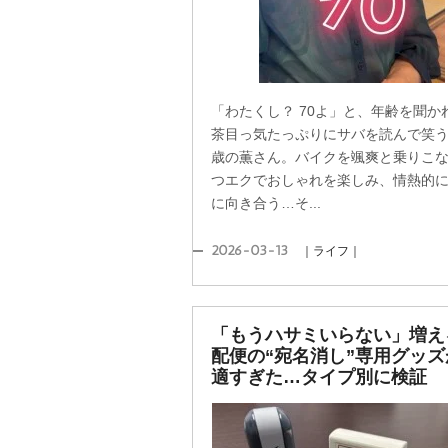
「わたくし？ 70よ」と、年齢を聞か
茶目っ気たっぷりにサバを読んで笑う、
歳の薫さん。バイクを颯爽と乗りこ
つエクでおしゃれを楽しみ、情熱的
に向き合う…そ...
2026-03-13
｜ライフ｜
「もうハサミいらない」増え
配便の“宛名消し”専用グッズ
適すぎた…タイプ別に検証