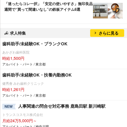
「迷ったらコレ一択」「安定の使いやすさ」無印良品
週間で“買って間違いなし”の鉄板アイテム6選
求人特集
さらに見る
歯科助手/未経験OK・ブランクOK
あかざわ歯科医院
時給1,500円
アルバイト・パート / 東京都
歯科助手/未経験OK・扶養内勤務OK
健秀會 みわ歯科クリニック
時給1,261円
アルバイト・パート / 東京都
人事関連の問合せ対応事務 鹿島田駅 新川崎駅
NEW
トランスコスモス株式会社
月給24万5,000円～
アルバイト・パート / 神奈川県