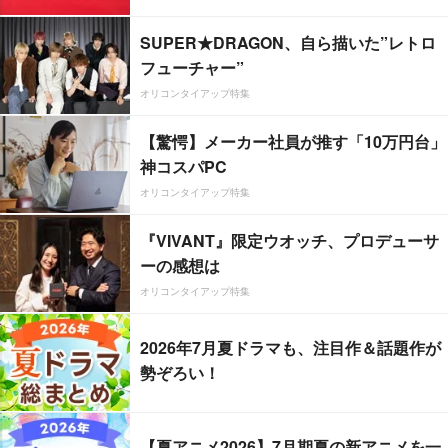
SUPER★DRAGON、自ら描いた”レトロ
フューチャー”
オリコンタイアップ特集
【驚愕】メーカー社員が推す「10万円台」
神コスパPC
オリコンタイアップ特集
『VIVANT』限定ウオッチ、プロデューサ
ーの感想は
オリコンタイアップ特集
2026年7月夏ドラマも、注目作＆話題作が
勢ぞろい！
【夏アニメ2026】7月期夏の新アニメを一