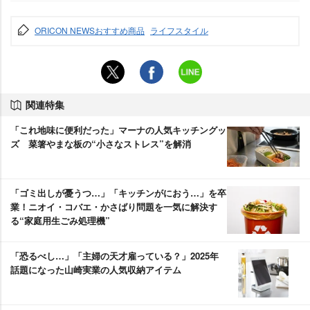
ORICON NEWSおすすめ商品
ライフスタイル
関連特集
「これ地味に便利だった」マーナの人気キッチングッ
ズ 菜箸やまな板の“小さなストレス”を解消
「ゴミ出しが憂うつ…」「キッチンがにおう…」を卒
業！ニオイ・コバエ・かさばり問題を一気に解決す
る“家庭用生ごみ処理機”
「恐るべし…」「主婦の天才雇っている？」2025年
話題になった山崎実業の人気収納アイテム