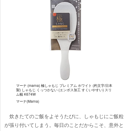
マーナ (marna) 極しゃもじ プレミアム ホワイト (杓文字/日本
製) しゃもじ くっつかない (エンボス加工 すくいやすい) スリ
ム幅 K674W
マーナ(Marna)
炊きたてのご飯をよそうたびに、しゃもじにご飯粒
が張り付いてしまう。毎日のことだからこそ、意外と