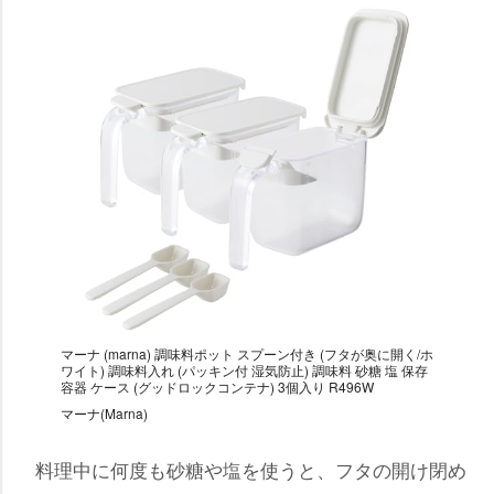
マーナ (marna) 調味料ポット スプーン付き (フタが奥に開く/ホ
ワイト) 調味料入れ (パッキン付 湿気防止) 調味料 砂糖 塩 保存
容器 ケース (グッドロックコンテナ) 3個入り R496W
マーナ(Marna)
料理中に何度も砂糖や塩を使うと、フタの開け閉め