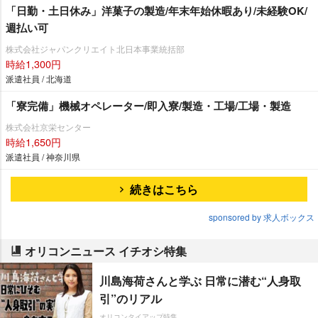
「日勤・土日休み」洋菓子の製造/年末年始休暇あり/未経験OK/
週払い可
株式会社ジャパンクリエイト北日本事業統括部
時給1,300円
派遣社員 / 北海道
「寮完備」機械オペレーター/即入寮/製造・工場/工場・製造
株式会社京栄センター
時給1,650円
派遣社員 / 神奈川県
続きはこちら
sponsored by 求人ボックス
オリコンニュース イチオシ特集
川島海荷さんと学ぶ 日常に潜む“人身取
引”のリアル
オリコンタイアップ特集