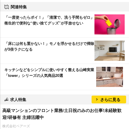
関連特集
「一度使ったらポイ！」「清潔で、洗う手間もゼロ」
衛生的で便利な“使い捨てグッズ”が手放せない
「床には何も置かない！」モノを浮かせるだけで掃除
が3倍ラクになる
キッチンなどをシンプルに使いやすく整える山崎実業
「tower」シリーズの人気商品20選
求人特集
さらに見る
⾼級マンションのフロント業務/土日祝のみのお仕事!未経験歓
迎!研修有 主婦活躍中
株式会社ベアーズ