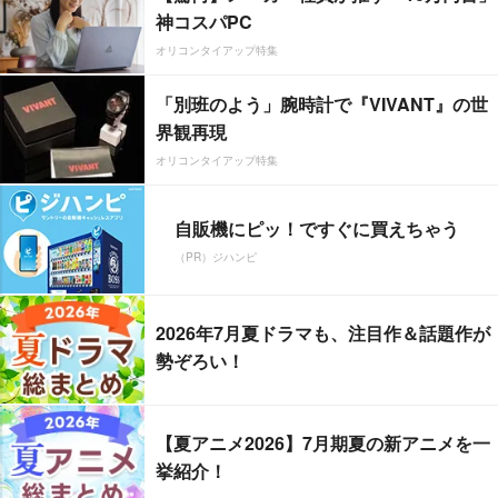
神コスパPC
オリコンタイアップ特集
「別班のよう」腕時計で『VIVANT』の世
界観再現
オリコンタイアップ特集
自販機にピッ！ですぐに買えちゃう
（PR）ジハンピ
2026年7月夏ドラマも、注目作＆話題作が
勢ぞろい！
【夏アニメ2026】7月期夏の新アニメを一
挙紹介！