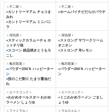
＜不二家＞
＜不二家＞
●
カントリーマアム チョコま
●
ホームパイチビだらけパウチ
みれ
●
カントリーマアム ミニバニ
ラ
＜湖池屋＞
＜湖池屋＞
●
スティックカラムーチョ ホ
●
ストロング サワークリーム
ットチリ味
オニオン
●
スコーン 絶品焼きとうもろ
●
ストロング 辛レモン
こし
＜亀田製菓＞
＜亀田製菓＞
●
パウダー250％ ハッピーター
●
パウダー250％ ハッピーター
ン
ン
●
技のこだ割り たまり醤油だ
れ
＜エースコック＞
＜エースコック＞
●
わかめオールスター わかめ
●
ミニわかめラーメン ごまし
ラーメン しょうゆ
ょうゆ
＜ファミマル＞
＜マルちゃん＞