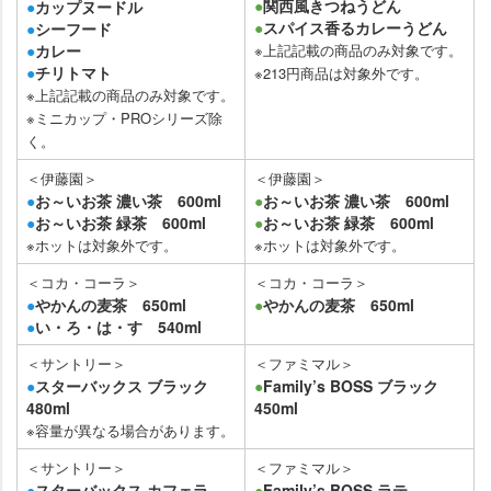
●
関西風きつねうどん
●
カップヌードル
●
スパイス香るカレーうどん
●
シーフード
●
カレー
※上記記載の商品のみ対象です。
●
チリトマト
※213円商品は対象外です。
※上記記載の商品のみ対象です。
※ミニカップ・PROシリーズ除
く。
＜伊藤園＞
＜伊藤園＞
●
お～いお茶 濃い茶 600ml
●
お～いお茶 濃い茶 600ml
●
お～いお茶 緑茶 600ml
●
お～いお茶 緑茶 600ml
※ホットは対象外です。
※ホットは対象外です。
＜コカ・コーラ＞
＜コカ・コーラ＞
●
かんの麦茶 650ml
●
かんの麦茶 650ml
●
い・ろ・は・す 540ml
＜サントリー＞
＜ファミマル＞
●
スターバックス ブラック
●
Family’s BOSS ブラック
480ml
450ml
※容量が異なる場合があります。
＜サントリー＞
＜ファミマル＞
●
スターバックス カフェラ
●
Family’s BOSS ラテ