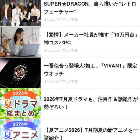
SUPER★DRAGON、自ら描いた”レトロ
フューチャー”
オリコンタイアップ特集
【驚愕】メーカー社員が推す「10万円台」
神コスパPC
オリコンタイアップ特集
一番似合う登場人物は…『VIVANT』限定
ウオッチ
オリコンタイアップ特集
2026年7月夏ドラマも、注目作＆話題作が
勢ぞろい！
【夏アニメ2026】7月期夏の新アニメを一
挙紹介！