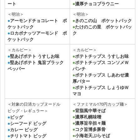
ート
●
濃厚チョコブラウニー
＜明治＞
＜明治＞
●
アーモンドチョコレート ポ
●
きのこの山 ポケットパック
ケットパック
●
たけのこの里 ポケットパッ
●
ロカボナッツアーモンド ポ
ク
ケットパック
＜カルビー＞
＜カルビー＞
●
堅あげポテト うすしお味
●
ポテトチップス うすしお味
●
堅あげポテト 鬼旨ブラック
●
ポテトチップス コンソメＷ
ペッパー
パンチ
●
ポテトチップス しあわせ濃
厚バター
●
ポテトチップス しょうゆＷ
マヨ
＜対象の日清カップヌードル
＜ファミマル170円カップ麺＞
●
背脂風中華そば
ビッグ・レギュラー＞
●
濃厚札幌味噌
●
ビッグ
●
濃厚旨辛担々麺
●
シーフード ビッグ
●
コク旨博多豚骨
●
カレー ビッグ
●
小海老天ぷらそば
●
チリトマト ビッグ