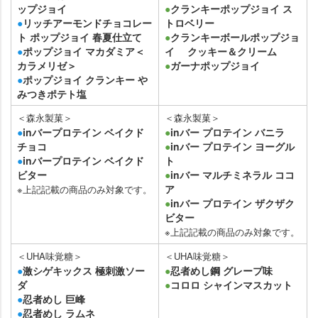
ップジョイ
●
クランキーポップジョイ ス
●
リッチアーモンドチョコレー
トロベリー
ト ポップジョイ 春夏仕立て
●
クランキーボールポップジョ
●
ポップジョイ マカダミア＜
イ クッキー＆クリーム
カラメリゼ＞
●
ガーナポップジョイ
●
ポップジョイ クランキー
みつきポテト塩
＜森永製菓＞
＜森永製菓＞
●
inバープロテイン ベイクド
●
inバー プロテイン バニラ
チョコ
●
inバー プロテイン ヨーグル
●
inバープロテイン ベイクド
ト
ビター
●
inバー マルチミネラル ココ
ア
※上記記載の商品のみ対象です。
●
inバー プロテイン ザクザク
ビター
※上記記載の商品のみ対象です。
＜UHA味覚糖＞
＜UHA味覚糖＞
●
激シゲキックス 極刺激ソー
●
忍者めし鋼 グレープ味
ダ
●
コロロ シャインマスカット
●
忍者めし 巨峰
●
忍者めし ラムネ