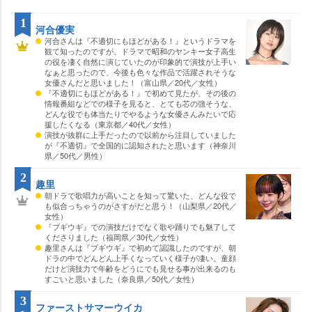
1
河合優実
河合さんは『不適切にもほどがある！』というドラマを
観て知ったのですが、ドラマで昭和のヤンキー女子高生
の役を凄く自然に演じていたのが印象的で演技が上手い
なぁと思ったので、今後も色々な作品で活躍されそうな
女優さんだと思いました！（富山県／20代／女性）
『不適切にもほどがある！』で初めて見たが、その後の
情報番組などでの様子を見ると、とても芯の強そうな、
どんな役でも体当たりでやるような女優さんみたいで応
援したくなる（東京都／40代／女性）
演技が抜群に上手だったので以前から注目していました
が『不適切』で全国的に認知されたと思います（神奈川
県／50代／男性）
2
趣里
朝ドラで歌唱力が高いことを知って驚いた、どんな役で
も似合っちゃうのがさすがだと思う！（山梨県／20代／
女性）
『ブギウギ』での演技だけでなく歌や踊りでも魅了して
くださりました（福岡県／30代／女性）
趣里さんは『ブギウギ』で初めて認識したのですが、朝
ドラの中でどんどん上手くなっていく様子が凄い。童顔
だけど演技力で年齢をどうにでも見せる事が出来るのも
すごいと思いました（奈良県／50代／女性）
3
ファーストサマーウイカ