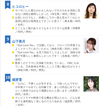
8
ヒコロヒー
サバサバした素なのかもしれないですがそれを演技に見
せない演技は素晴らしかった（埼玉県／30代／男性）
お笑いだけでなく、俳優としての一面も見せてくれたり
器用な部分が垣間見えてすごいと思う！（東京都／40代
／女性）
どことなく陰のありそうなキャラクターは貴重（沖縄県
／50代／男性）
9
山下美月
『Eye Love You』で活躍しており、グループの卒業でも
よくメディアに出ていたから（神奈川県／20代／女性）
『Eye Love You』を見て初めてしりましたが、演技が自
然で可愛らしく素晴らしかったです！（北海道／40代／
女性）
数多くのドラマに主演級で出演しているし、CMにも出
ている。乃木坂46を卒業したことで更に幅が広がりそう
（神奈川県／50代／男性）
10
畑芽育
『なのに、千輝くんが甘すぎる。』で知ったんですが、
今年毎クール出ている印象です。多くの作品に出ている
という意味ではかなり飛躍されたと思います（兵庫県／
20代／女性）
テレビドラマや映画で見る機会が増えたから。どんな役
柄でも違和感なく演じるので入り込める（滋賀県／20代
／女性）