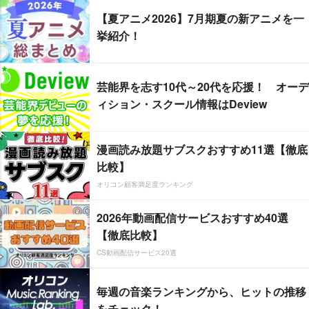
【夏アニメ2026】7月期夏の新アニメを一
挙紹介！
芸能界を志す10代～20代を応援！ オーデ
ィション・スクール情報はDeview
漫画読み放題サブスクおすすめ11選【徹底
比較】
オリコン顧客満足度ランキング
2026年動画配信サービスおすすめ40選
【徹底比較】
CS動画配信サービス20選
毎週の音楽ランキングから、ヒットの推移
をチェック！