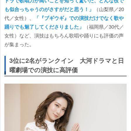
ドラで歌唱力が高いことを知って驚いた、どんな役で
（山梨県／20
も似合っちゃうのがさすがだと思う！」
代／女性）、
「『ブギウギ』での演技だけでなく歌
（福岡県／30代／
踊りでも魅了してくださりました」
女性）など、演技はもちろん歌唱や踊りにも評価の声
が集まった。
3位に2名がランクイン 大河ドラマと日
曜劇場での演技に高評価