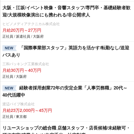
大阪・江坂/イベント映像・音響スタッフ/専門卒・基礎経験者歓
迎/大規模映像演出にも携われる/非公開求人
ヒビノメディアテクニカル株式会社
月給20万円～27万円
正社員 / 派遣社員 / 大阪府
「国際事業部スタッフ」英語力を活かす/転勤なし/送迎
NEW
バスあり
三和パッキング工業株式会社
月給30万円～40万円
正社員 / 大阪府
経験者採用創業72年の安定企業「人事労務職」20代～
NEW
40代活躍中
渡辺パイプ株式会社
月給23万2,000円～45万円
正社員 / 東京都
リユースショップの総合職 店舗スタッフ・店長候補/未経験可・