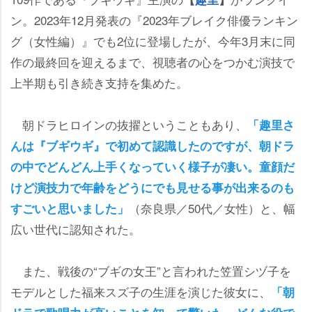
ン。2023年12月発表の『2023年ブレイク俳優ランキン
グ（女性編）』でも2位に登場したが、今年3月末に同
作の最終回を迎えるまで、視聴者の心をつかむ演技で
上半期も引き続き支持を集めた。
朝ドラヒロインの抜擢ということもあり、
「趣里さ
んは『ブギウギ』で初めて認識したのですが、朝ドラ
の中でどんどん上手くなっていく様子が凄い。童顔だ
けど演技力で年齢をどうにでも見せる事が出来るのも
（奈良県／50代／女性）と、幅
すごいと思いました」
広い世代に認知された。
また、戦後の“ブギの女王”と言われた笠置シヅ子を
モデルとした福来スズ子の生涯を演じた彼女に、
「朝