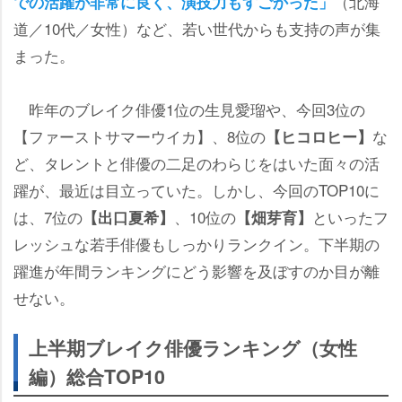
（北海
での活躍が非常に良く、演技力もすごかった」
道／10代／女性）など、若い世代からも支持の声が集
まった。
昨年のブレイク俳優1位の生見愛瑠や、今回3位の
【ファーストサマーウイカ】、8位の
な
【ヒコロヒー】
ど、タレントと俳優の二足のわらじをはいた面々の活
躍が、最近は目立っていた。しかし、今回のTOP10に
は、7位の
、10位の
といったフ
【出口夏希】
【畑芽育】
レッシュな若手俳優もしっかりランクイン。下半期の
躍進が年間ランキングにどう影響を及ぼすのか目が離
せない。
上半期ブレイク俳優ランキング（女性
編）総合TOP10