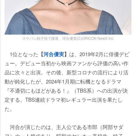
スケバン純子役で躍進、河合優実(C)ORICON NewS inc.
1位となった
は、2019年2月に俳優デビ
【
河合優実
】
ュー。デビュー当初から映画ファンから評価の高い作
品に次々と出演。その後、新型コロナの流行により活
動が鈍化したが、2024年1月期に転機となるドラマ
『不適切にもほどがある！』（TBS系）への出演が決
定する。TBS連続ドラマ初レギュラー出演を果たし
た。
河合が演じたのは、主人公である市郎（阿部サダ
ヲ）の一人娘であり、昭和のヤンキー高校生・純子