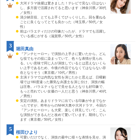
大河ドラマ抜擢は驚きました！テレビで見ない日はない
し、多方面で活躍されてると思います（神奈川県／30代
／女性）
清少納言役、とても上手くてびっくりした。回を重ねる
ごとに良くなってとても良かった（埼玉県／50代／女
性）
前はバラエティだけの印象だったが、ドラマでも活躍し
ている感じがする（滋賀県／50代／女性）
3
堀田真由
『アンチヒーロー』で演技の上手さに驚いたから。どん
な役でもその役に染まっていて、色々な表情が見られ
る。いい意味で同じ人が演技しているとは思えないくら
い上手であるため、今後の作品でもなくてはならない存
在となりそう（東京都／10代／男性）
主演ドラマでは内気な女性を演じたかと思えば、日曜劇
場では180度違った勝気な弁護士を演じ分け、演技の幅
は圧巻。バラエティなどで見せる人となりも好印象で、
もっと売れていい女優の一人だと思う（神奈川県／40代
／男性）
安定の演技。あまりドラマに出ている印象が今までなか
ったですが、昨年からのNHK大奥や大河ドラマ、今回の
『アンチヒーロー』も大変、楽しく拝見していて、こん
な演技ができるんだと改めて驚いています。期待してい
ます（東京都／50代／女性）
5
桜田ひより
可愛いだけでなく、演技の最中に様々な表情を見せ、演