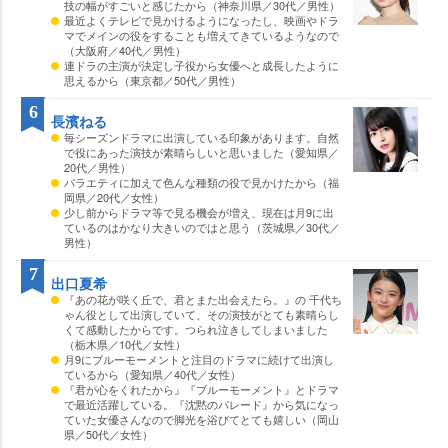
技の幅がすごいと感じたから（神奈川県／30代／男性）
最近よくテレビで見かけるようになったし、映画やドラ
マでメインの役をすることも増えてきているようなので
（大阪府／40代／男性）
連ドラの主演が決定し子役から女優へと成長したように
思えるから（東京都／50代／男性）
6
長濱ねる
毎シーズンドラマに出演している印象があります。自然
で役にあった演技が素晴らしいと思いました（愛知県／
20代／男性）
バラエティに加えて色んな種類の役で見かけたから（福
岡県／20代／女性）
少し前からドラマ等で見る機会が増え、現在は月9に出
ているのはかなり大きいのではと思う（茨城県／30代／
男性）
7
出口夏希
『あの花が咲く丘で、君とまた出会えたら。』の 千代ち
ゃん役として出演していて、その演技がとても素晴らし
くて感動したからです。つられ泣きしてしまいました
（栃木県／10代／女性）
月9にブルーモーメントと注目のドラマに続けて出演し
ているから（愛知県／40代／女性）
『君が心をくれたから』『ブルーモーメント』とドラマ
で最近活躍している。『沈黙のパレード』から気になっ
ていた女優さんなので脚光を浴びてとても嬉しい（岡山
県／50代／女性）