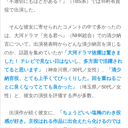
『不適切にもほどがある！』（TBS系）では羽村有貴
役で出演した。
そんな彼女に寄せられたコメントの中で多かったの
は、大河ドラマ『光る君へ』（NHK総合）での清少納
言について。出演発表時からどんな清少納言を演じる
のか、話題を集めていたが
「大河ドラマ抜擢は驚きま
した！ テレビで見ない日はないし、多方面で活躍され
（神奈川県／30代／女性）、
てると思います」
「清少
納言役、とても上手くてびっくりした。回を重ねるご
（埼玉県／50代／女
とに良くなってとても良かった」
性）と、彼女の演技を評価する声が多数。
出演作が続く彼女に、
「ちょうどいい塩梅のわき役
感が好き。主役はれる作品に出合えたら化けるのでは