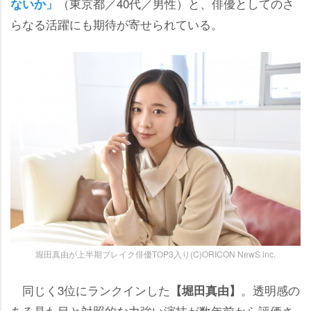
（東京都／40代／男性）と、俳優としてのさ
ないか」
らなる活躍にも期待が寄せられている。
堀田真由が上半期ブレイク俳優TOP3入り(C)ORICON NewS inc.
同じく3位にランクインした
。透明感の
【堀田真由】
ある見た目と対照的な力強い演技が数年前から評価さ