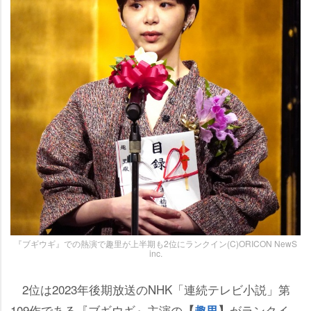
『ブギウギ』での熱演で趣里が上半期も2位にランクイン(C)ORICON NewS
inc.
2位は2023年後期放送のNHK「連続テレビ小説」第
109作である『ブギウギ』主演の
がランクイ
【
趣里
】