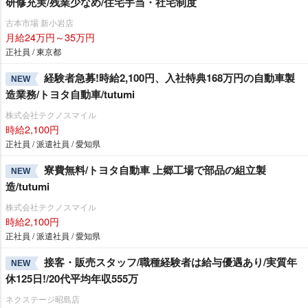
研修充実/残業少なめ/住宅手当・社宅制度
古本市場 新小岩店
月給24万円～35万円
正社員 / 東京都
経験者急募!時給2,100円、入社特典168万円の自動車製
NEW
造業務/トヨタ自動車/tutumi
株式会社テクノスマイル
時給2,100円
正社員 / 派遣社員 / 愛知県
寮費無料/トヨタ自動車 上郷工場で部品の組立製
NEW
造/tutumi
株式会社テクノスマイル
時給2,100円
正社員 / 派遣社員 / 愛知県
接客・販売スタッフ/職種経験者は給与優遇あり/実質年
NEW
休125日!/20代平均年収555万
ネクステージ昭島店