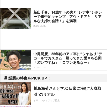
新山千春、14歳年下の夫と“レア車”シボレ
ーで車中泊キャンプ アウトドアと「リア
ルな夫婦の会話！」を満喫
2026-05-30
中尾明慶、55年前のアメ車に“ツヤあり”デ
カールでカスタム 帰ってきた愛車を公開
「渋いですね」「ロマンあるなー」
2026-01-15
話題の特集をPICK UP！
川島海荷さんと学ぶ 日常に潜む“人身取
引”のリアル
オリコンタイアップ特集