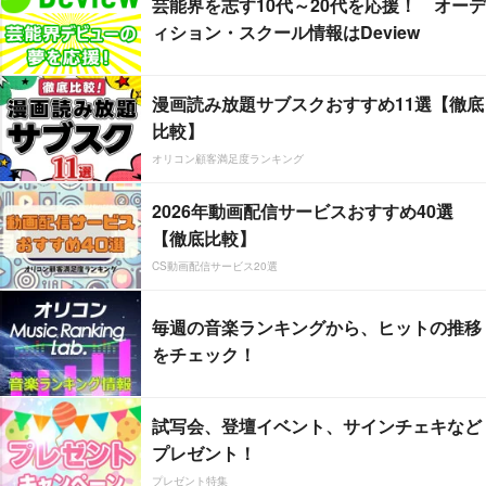
芸能界を志す10代～20代を応援！ オーデ
ィション・スクール情報はDeview
漫画読み放題サブスクおすすめ11選【徹底
比較】
オリコン顧客満足度ランキング
2026年動画配信サービスおすすめ40選
【徹底比較】
CS動画配信サービス20選
毎週の音楽ランキングから、ヒットの推移
をチェック！
試写会、登壇イベント、サインチェキなど
プレゼント！
プレゼント特集