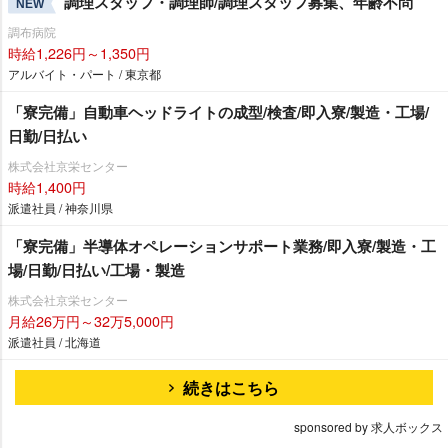
調理スタッフ・調理師/調理スタッフ募集、年齢不問
NEW
調布病院
時給1,226円～1,350円
アルバイト・パート / 東京都
「寮完備」自動車ヘッドライトの成型/検査/即入寮/製造・工場/
日勤/日払い
株式会社京栄センター
時給1,400円
派遣社員 / 神奈川県
「寮完備」半導体オペレーションサポート業務/即入寮/製造・工
場/日勤/日払い/工場・製造
株式会社京栄センター
月給26万円～32万5,000円
派遣社員 / 北海道
続きはこちら
sponsored by 求人ボックス