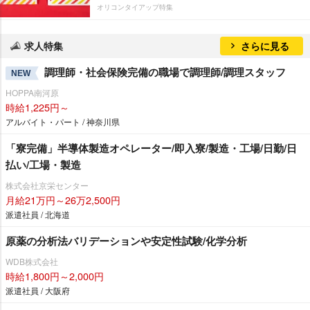
オリコンタイアップ特集
求人特集
さらに見る
調理師・社会保険完備の職場で調理師/調理スタッフ
NEW
HOPPA南河原
時給1,225円～
アルバイト・パート / 神奈川県
「寮完備」半導体製造オペレーター/即入寮/製造・工場/日勤/日
払い/工場・製造
株式会社京栄センター
月給21万円～26万2,500円
派遣社員 / 北海道
原薬の分析法バリデーションや安定性試験/化学分析
WDB株式会社
時給1,800円～2,000円
派遣社員 / 大阪府