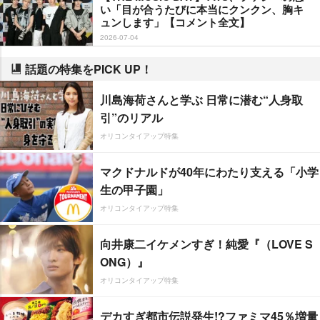
い「目が合うたびに本当にクンクン、胸キ
ュンします」【コメント全文】
2026-07-04
話題の特集をPICK UP！
川島海荷さんと学ぶ 日常に潜む“人身取
引”のリアル
オリコンタイアップ特集
マクドナルドが40年にわたり支える「小学
生の甲子園」
オリコンタイアップ特集
向井康二イケメンすぎ！純愛『（LOVE S
ONG）』
オリコンタイアップ特集
デカすぎ都市伝説発生!?ファミマ45％増量