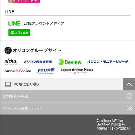
LINE
LINEアカウントメディア
PC版に切り替え
禁無断複写転載
クッキーの使用について
© oricon ME inc.
JASRAC許諾番号：
9009642140Y38026