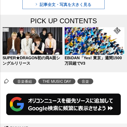
記事全文・写真を大きく見る
NES、中島健人、なにわ男子、Nu
mber_i、NiziU、NEWS、HANA、
PICK UP CONTENTS
BE:FIRST、マルシィ、M!LKの出
演が7日、発表された。
SUPER★DRAGON初の両A面シ
EBiDAN「Yes! 東京」週間1500
ングルリリース
万回超でV3
音楽番組
THE MUSIC DAY
音楽