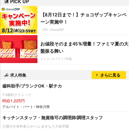
PICK UP
【8月12日まで！】チョコザップキャンペ
ーン実施中！
（PR）chocoZAP
お値段そのまま45％増量！ファミマ夏の大
盤振る舞い
オリコンタイアップ特集
求人特集
さらに見る
歯科助手/ブランクOK・駅チカ
Y’s歯科クリニック
時給1,225円
アルバイト・パート / 神奈川県
キッチンスタッフ・無資格可の調理師/調理スタッフ
介護付き有料老人ホーム あすなろ大泉学園