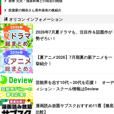
亜希 元夫・清原和博との現在の関係
投資家の桐谷さん長年保有の株紹介
オリコン インフォメーション
2026年7月夏ドラマも、注目作＆話題作が
勢ぞろい！
【夏アニメ2026】7月期夏の新アニメを一
挙紹介！
芸能界を志す10代～20代を応援！ オーデ
ィション・スクール情報はDeview
漫画読み放題サブスクおすすめ11選【徹底
比較】