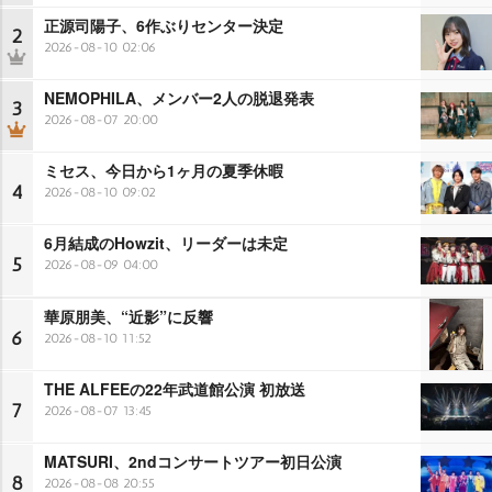
正源司陽子、6作ぶりセンター決定
2
2026-08-10 02:06
NEMOPHILA、メンバー2人の脱退発表
3
2026-08-07 20:00
ミセス、今日から1ヶ月の夏季休暇
4
2026-08-10 09:02
6月結成のHowzit、リーダーは未定
5
2026-08-09 04:00
華原朋美、“近影”に反響
6
2026-08-10 11:52
THE ALFEEの22年武道館公演 初放送
7
2026-08-07 13:45
MATSURI、2ndコンサートツアー初日公演
8
2026-08-08 20:55