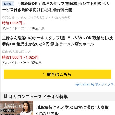
「未経験OK」調理スタッフ/無資格可/シフト相談可/サ
NEW
ービス付き高齢者向け住宅/社会保障完備
株式会社へいあん/ウィズリビングへいあん亀井野
時給1,225円～
アルバイト・パート / 神奈川県
主婦さん活躍中のホールスタッフ!週1日～&3h～OK/残業なし/扶
養内OK/絶品まかないが1円/豚山/ラーメン店のホール
豚山 名古屋太閤口店
時給1,300円～1,625円
アルバイト・パート / 愛知県
続きはこちら
sponsored by 求人ボックス
オリコンニュース イチオシ特集
川島海荷さんと学ぶ 日常に潜む“人身取
引”のリアル