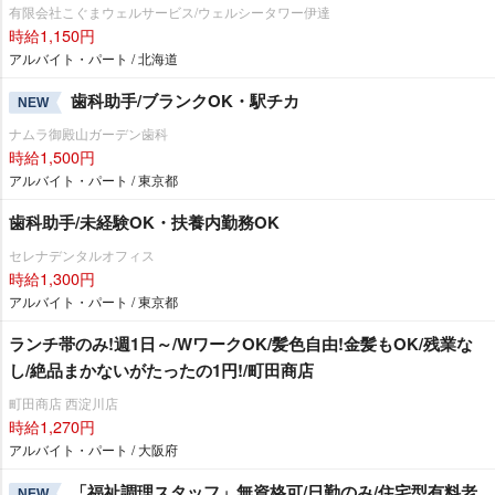
有限会社こぐまウェルサービス/ウェルシータワー伊達
時給1,150円
アルバイト・パート / 北海道
歯科助手/ブランクOK・駅チカ
NEW
ナムラ御殿山ガーデン歯科
時給1,500円
アルバイト・パート / 東京都
歯科助手/未経験OK・扶養内勤務OK
セレナデンタルオフィス
時給1,300円
アルバイト・パート / 東京都
ランチ帯のみ!週1日～/WワークOK/髪色自由!金髪もOK/残業な
し/絶品まかないがたったの1円!/町田商店
町田商店 西淀川店
時給1,270円
アルバイト・パート / 大阪府
「福祉調理スタッフ」無資格可/日勤のみ/住宅型有料老
NEW