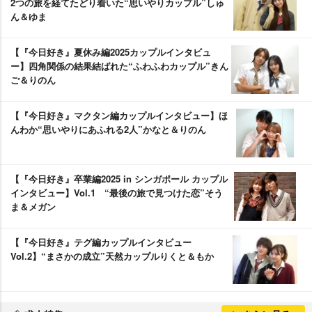
2つの旅を経てたどり着いた“思いやりカップル”しゅ
ん＆ゆま
【『今日好き』夏休み編2025カップルインタビュ
ー】四角関係の結果結ばれた“ふわふわカップル”きん
ご＆りのん
【『今日好き』マクタン編カップルインタビュー】ほ
んわか“思いやりにあふれる2人”かなと＆りのん
【『今日好き』卒業編2025 in シンガポール カップル
インタビュー】Vol.1 “最後の旅で見つけた恋”そう
ま＆メガン
【『今日好き』テグ編カップルインタビュー
Vol.2】“まさかの成立”天然カップルりくと＆もか