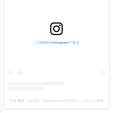
この投稿をInstagramで見る
谷村 優真（ゆま助）(@yuma.yuma0720)がシェアした投稿