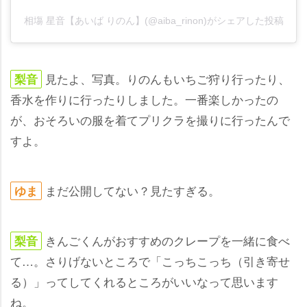
相塲 星音【あいば りのん】(@aiba_rinon)がシェアした投稿
見たよ、写真。りのんもいちご狩り行ったり、
梨音
香水を作りに行ったりしました。一番楽しかったの
が、おそろいの服を着てプリクラを撮りに行ったんで
すよ。
まだ公開してない？見たすぎる。
ゆま
きんごくんがおすすめのクレープを一緒に食べ
梨音
て…。さりげないところで「こっちこっち（引き寄せ
る）」ってしてくれるところがいいなって思います
ね。