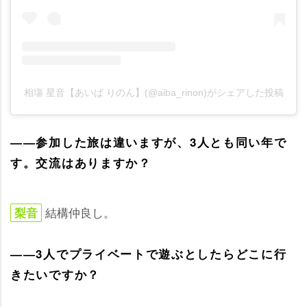
相塲 星音【あいば りのん】(@aiba_rinon)がシェアした投稿
――参加した旅は違いますが、3人とも同い年で
す。交流はありますか？
結構仲良し。
梨音
――3人でプライベートで遊ぶとしたらどこに行
きたいですか？