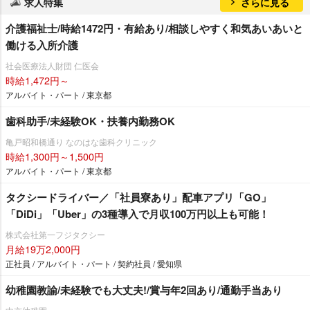
求人特集
さらに見る
介護福祉士/時給1472円・有給あり/相談しやすく和気あいあいと
働ける入所介護
社会医療法人財団 仁医会
時給1,472円～
アルバイト・パート / 東京都
歯科助手/未経験OK・扶養内勤務OK
亀戸昭和橋通り なのはな歯科クリニック
時給1,300円～1,500円
アルバイト・パート / 東京都
タクシードライバー／「社員寮あり」配車アプリ「GO」
「DiDi」「Uber」の3種導入で月収100万円以上も可能！
株式会社第一フジタクシー
月給19万2,000円
正社員 / アルバイト・パート / 契約社員 / 愛知県
幼稚園教諭/未経験でも大丈夫!/賞与年2回あり/通勤手当あり