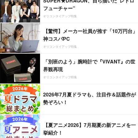
SUPER★DRAGON、自ら描いた”レトロ
フューチャー”
オリコンタイアップ特集
【驚愕】メーカー社員が推す「10万円台」
神コスパPC
オリコンタイアップ特集
「別班のよう」腕時計で『VIVANT』の世
界観再現
オリコンタイアップ特集
2026年7月夏ドラマも、注目作＆話題作が
勢ぞろい！
【夏アニメ2026】7月期夏の新アニメを一
挙紹介！