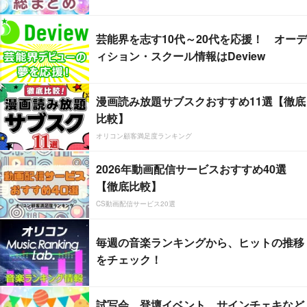
芸能界を志す10代～20代を応援！ オーデ
ィション・スクール情報はDeview
漫画読み放題サブスクおすすめ11選【徹底
比較】
オリコン顧客満足度ランキング
2026年動画配信サービスおすすめ40選
【徹底比較】
CS動画配信サービス20選
毎週の音楽ランキングから、ヒットの推移
をチェック！
試写会、登壇イベント、サインチェキなど