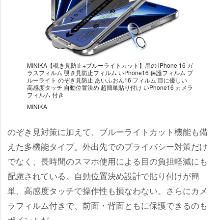
MINIKA【覗き見防止+ブルーライトカット】用の iPhone 16 ガ
ラスフィルム 覗き見防止フィルム いPhone16 保護フィルム ブ
ルーライト のぞき見防止 あいふおん16 フィルム 目に優しい
高感度タッチ 自動位置決め 超簡単貼り付け いPhone16 カメラ
フィルム 付き
MINIKA
のぞき見対策に加えて、ブルーライトカット機能も備
えた多機能タイプ。外出先でのプライバシー対策だけ
でなく、長時間のスマホ使用による目の負担軽減にも
配慮されている。自動位置決め設計で貼り付けが簡
単、高感度タッチで操作性も損なわない。さらにカメ
ラフィルム付きで、前面・背面ともに保護できるのも
ポイントだ。