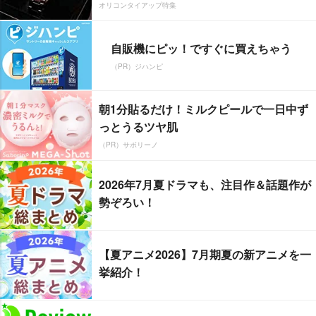
オリコンタイアップ特集
自販機にピッ！ですぐに買えちゃう
（PR）ジハンピ
朝1分貼るだけ！ミルクピールで一日中ず
っとうるツヤ肌
（PR）サボリーノ
2026年7月夏ドラマも、注目作＆話題作が
勢ぞろい！
【夏アニメ2026】7月期夏の新アニメを一
挙紹介！