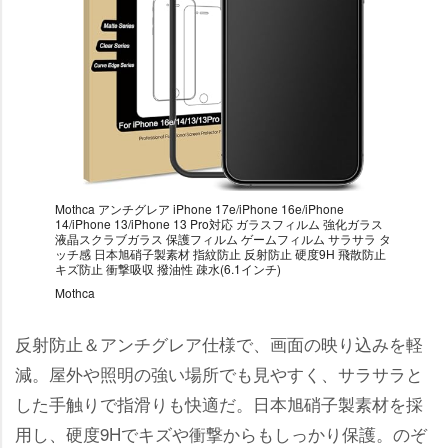
Mothca アンチグレア iPhone 17e/iPhone 16e/iPhone
14/iPhone 13/iPhone 13 Pro対応 ガラスフィルム 強化ガラス
液晶スクラブガラス 保護フィルム ゲームフィルム サラサラ タ
ッチ感 日本旭硝子製素材 指紋防止 反射防止 硬度9H 飛散防止
キズ防止 衝撃吸収 撥油性 疎水(6.1インチ)
Mothca
反射防止＆アンチグレア仕様で、画面の映り込みを軽
減。屋外や照明の強い場所でも見やすく、サラサラと
した手触りで指滑りも快適だ。日本旭硝子製素材を採
用し、硬度9Hでキズや衝撃からもしっかり保護。のぞ