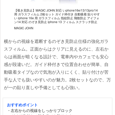
【覗き見防止】MAGIC JOHN 対応 いphone16e/13/13pro/14
用 ガラスフィルム 2枚セット ガイド枠付き 自動吸着 貼りやす
い iphone 16e 用 ガラスフィルム 指紋防止 飛散防止 アイフォ
ン14 対応 のぞき見防止 iphone 13 フィルム スクラッチ防止
MAGIC JOHN
横からの視線を遮断するのぞき見防止仕様の強化ガラ
スフィルム。正面からはクリアに見えるのに、左右か
らは画面が暗くなる設計で、電車内やカフェでも安心
感が段違いだ。ガイド枠付きで位置合わせが簡単、自
動吸着タイプなので気泡が入りにくく、貼り付けが苦
手な人でも扱いやすいのが魅力。2枚セットなので、万
が一の貼り直しや予備としても心強い。
おすすめポイント
・左右からの視線をしっかりブロック