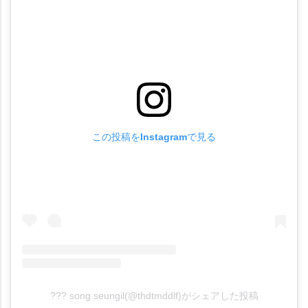
この投稿をInstagramで見る
??? song seungil(@thdtmddlf)がシェアした投稿