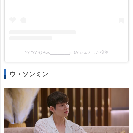
??????(@jae________jin)がシェアした投稿
ウ・ソンミン