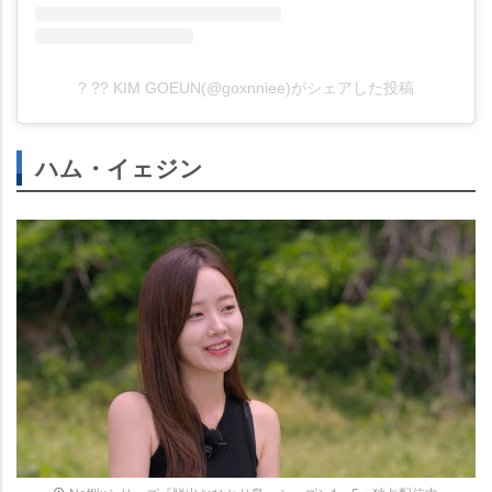
? ?? KIM GOEUN(@goxnniee)がシェアした投稿
ハム・イェジン