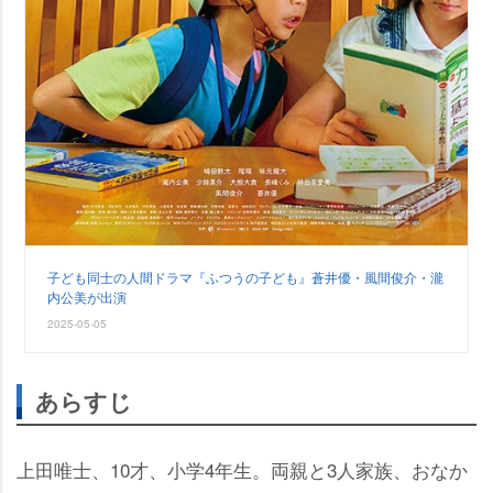
子ども同士の人間ドラマ『ふつうの子ども』蒼井優・風間俊介・瀧
内公美が出演
2025-05-05
あらすじ
上田唯士、10才、小学4年生。両親と3人家族、おなか