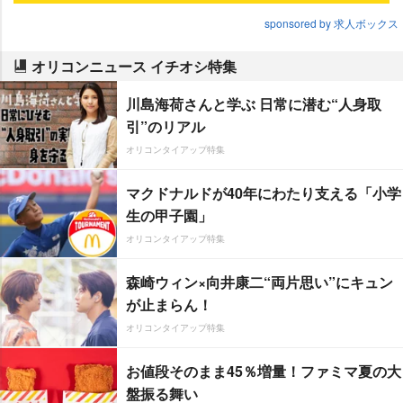
sponsored by 求人ボックス
オリコンニュース イチオシ特集
川島海荷さんと学ぶ 日常に潜む“人身取
引”のリアル
オリコンタイアップ特集
マクドナルドが40年にわたり支える「小学
生の甲子園」
オリコンタイアップ特集
森崎ウィン×向井康二“両片思い”にキュン
が止まらん！
オリコンタイアップ特集
お値段そのまま45％増量！ファミマ夏の大
盤振る舞い