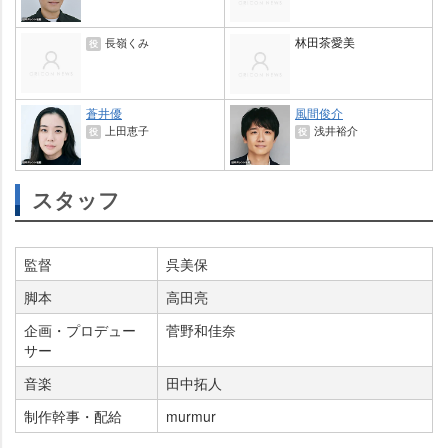
林田茶愛美
長嶺くみ
役
蒼井優
風間俊介
上田恵子
浅井裕介
役
役
スタッフ
監督
呉美保
脚本
高田亮
企画・プロデュー
菅野和佳奈
サー
音楽
田中拓人
制作幹事・配給
murmur