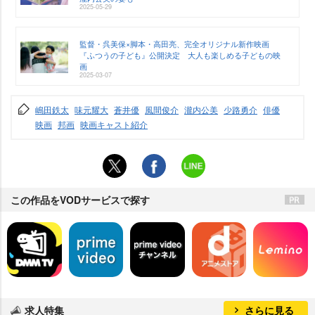
2025-05-29
監督・呉美保×脚本・高田亮、完全オリジナル新作映画
『ふつうの子ども』公開決定 大人も楽しめる子どもの映
画
2025-03-07
嶋田鉄太
味元耀大
蒼井優
風間俊介
瀧内公美
少路勇介
俳優
映画
邦画
映画キャスト紹介
この作品をVODサービスで探す
求人特集
さらに見る