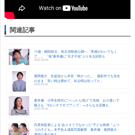
関連記事
11歳・嶋田鉄太、初主演映画公開へ「実感がわいてなく
て…」 “母”蒼井優に“天才子役”ぶり光る回答も
2025-08-06
風間俊介、生徒役から本音「怖かった」 撮影外でも先生
のまま「良い時は褒めて、叱る時は叱ってた」
2025-08-06
蒼井優、小学生時代に”べったら漬け”で失敗 お小遣いで
購入も「5センチでギブアップ」→さらなる災難も
2025-08-06
呉美保監督による“ありそうでなかった”子ども映画『ふつ
うの子ども』本予告＆場面写真解禁 蒼井優・風間俊介・
瀧内公美の姿も