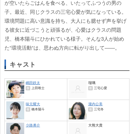
が空いたらごはんを食べる、いたってふつうの男の
子。最近、同じクラスの三宅心愛が気になっている。
環境問題に高い意識を持ち、大人にも臆せず声を挙げ
る彼女に近づこうと頑張るが、心愛はクラスの問題
児、橋本陽斗にひかれている様子。そんな3人が始め
た“環境活動“は、思わぬ方向に転がり出して――。
キャスト
嶋田鉄太
瑠璃
上田唯士
三宅心愛
役
役
味元耀大
瀧内公美
橋本陽斗
三宅冬
役
役
少路勇介
大熊大貴