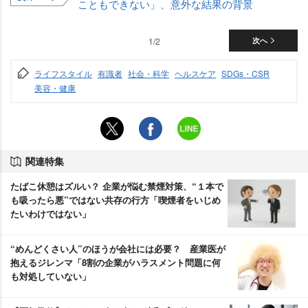
こともできない」、意外な結果の背景
1/2
次へ
ライフスタイル
有識者
社会・科学
ヘルスケア
SDGs・CSR
美容・健康
関連特集
たばこ休憩はズルい？ 企業が悩む禁煙対策、“１本で
も吸ったら悪”ではない共存の行方「喫煙者をいじめ
たいわけではない」
“めんどくさい人”のほうが会社には必要？ 産業医が
抱えるジレンマ「8割の企業がハラスメント問題に何
も対処していない」