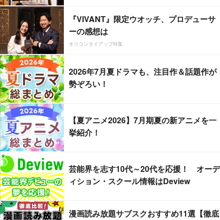
『VIVANT』限定ウオッチ、プロデューサ
ーの感想は
オリコンタイアップ特集
2026年7月夏ドラマも、注目作＆話題作が
勢ぞろい！
【夏アニメ2026】7月期夏の新アニメを一
挙紹介！
芸能界を志す10代～20代を応援！ オーデ
ィション・スクール情報はDeview
漫画読み放題サブスクおすすめ11選【徹底