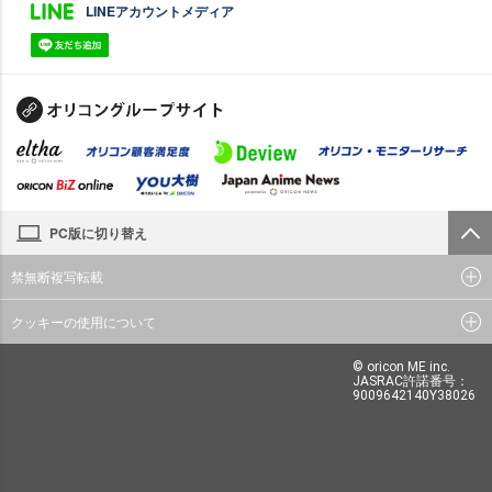
LINEアカウントメディア
PC版に切り替え
禁無断複写転載
クッキーの使用について
© oricon ME inc.
JASRAC許諾番号：
9009642140Y38026