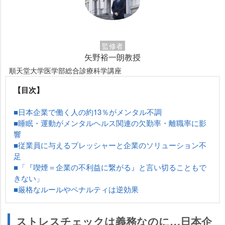
監修者
矢野裕一朗教授
順天堂大学医学部総合診療科学講座
【目次】
■日本企業で働く人の約13％がメンタル不調
■睡眠・運動がメンタルヘルス関連の欠勤率・離職率に影
響
■従業員に与えるプレッシャーと企業のソリューション不
足
■「『喫煙＝企業の不利益に繋がる』と言い切ることもで
きない」
■厳格なルールやペナルティは逆効果
ストレスチェックは義務なのに…日本企