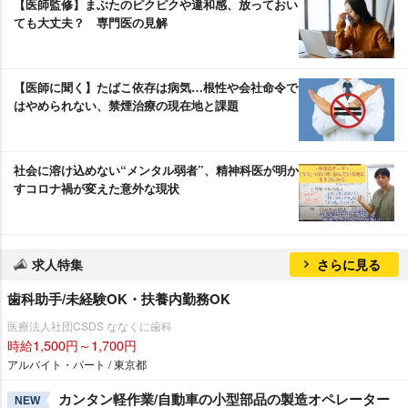
【医師監修】まぶたのピクピクや違和感、放っておい
ても大丈夫？ 専門医の見解
【医師に聞く】たばこ依存は病気…根性や会社命令で
はやめられない、禁煙治療の現在地と課題
社会に溶け込めない“メンタル弱者”、精神科医が明か
すコロナ禍が変えた意外な現状
求人特集
さらに見る
歯科助手/未経験OK・扶養内勤務OK
医療法人社団CSDS ななくに歯科
時給1,500円～1,700円
アルバイト・パート / 東京都
カンタン軽作業/自動車の小型部品の製造オペレーター
NEW