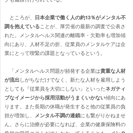
ところが、
日本企業で働く人の約13％がメンタル不
ことが、厚労省の最新の調査で公表さ
調を抱えている
れた。メンタルヘルス関連の離職率・欠勤率も増加傾
向にあり、人材不足の折、従業員のメンタルケアは企
業にとって喫緊の課題となっているという。
「メンタルヘルス問題が頻発する企業は
貴重な人材
しがちなだけでなく、新たな人材を雇用しよう
が流出
としても『従業員を大切にしない』といった
ネガティ
傾向にあ
ブなイメージから採用活動がうまくいかない
ります。また長期の休職が発生すると他の従業員の負
担が増加し、
にも繋がりかねませ
メンタル不調の連鎖
ん。さらに治療が必要になれば、企業の健康保険料の
負担や労災コストがのしかかってくることも。